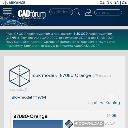
CZ
|
SK
|
EN
|
DE
Přes 123.000 registrovaných u nás, celkem
1.130.000
registrovaných
(CZ+EN)
. Tipy pro
AutoCAD 2027
, pro
Inventor 2027
a pro
Revit 2027
.
Nový
Kalkulátor nosníků
,
Spirograf generátor
a
Regresní křivky
v sekci
Převodníky
.
Kompletní
příkazy
a
proměnné AutoCADu 2027
.
Blok-model: 87080-Orange
(Plastové
součásti)
Blok-model #19764
« zpět na Katalog
87080-Orange
◄ DOWNLOAD
8708