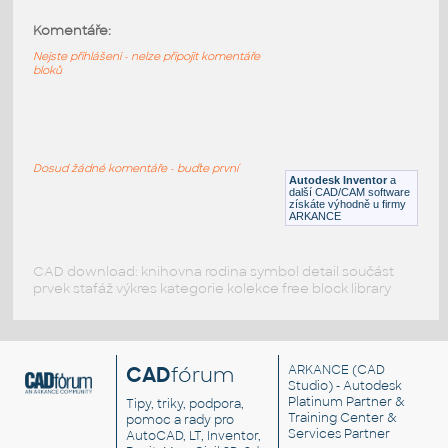
Komentáře:
87080-DkAzure
:
Lego 87080-DkAzure
Nejste přihlášeni - nelze připojit komentáře
bloků
IPT
Plastové součásti
87080-Black
:
Lego 87080-Black
Dosud žádné komentáře - buďte první
Autodesk Inventor
a
IPT
Plastové součásti
další CAD/CAM software
získáte výhodně u firmy
ARKANCE
CAD download: knihovna rodina symbol detail součást
prvek stafáž výkres kategorie kolekce free block library
CAD
fórum
ARKANCE
(CAD
Studio) - Autodesk
Platinum Partner &
Tipy, triky, podpora,
Training Center &
pomoc a rady pro
Services Partner
AutoCAD, LT, Inventor,