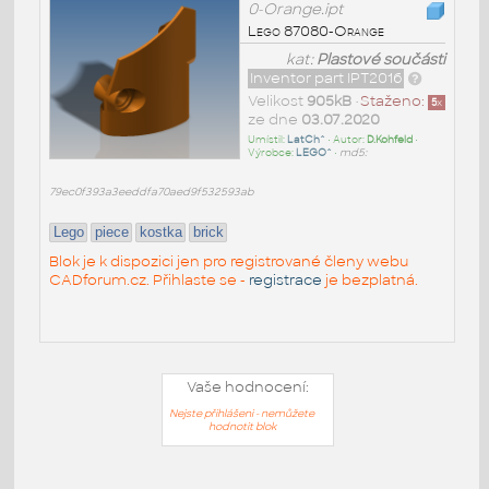
0-Orange.ipt
Lego 87080-Orange
kat:
Plastové součásti
Inventor part IPT2016
Velikost
905kB
•
Staženo:
5
x
ze dne
03.07.2020
Umístil:
LatCh^
• Autor:
D.Kohfeld
•
Výrobce:
LEGO^
•
md5:
79ec0f393a3eeddfa70aed9f532593ab
Lego
piece
kostka
brick
Blok je k dispozici jen pro registrované členy webu
CADforum.cz. Přihlaste se -
registrace
je bezplatná.
Vaše hodnocení:
Nejste přihlášeni - nemůžete
hodnotit blok