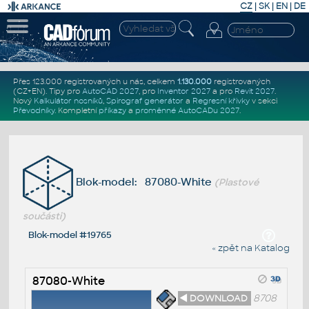
CZ
|
SK
|
EN
|
DE
Přes 123.000 registrovaných u nás, celkem
1.130.000
registrovaných
(CZ+EN)
. Tipy pro
AutoCAD 2027
, pro
Inventor 2027
a pro
Revit 2027
.
Nový
Kalkulátor nosníků
,
Spirograf generátor
a
Regresní křivky
v sekci
Převodníky
.
Kompletní
příkazy
a
proměnné AutoCADu 2027
.
Blok-model: 87080-White
(Plastové
součásti)
Blok-model #19765
« zpět na Katalog
87080-White
◄ DOWNLOAD
8708