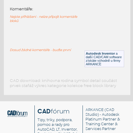
Komentáře:
87080-DkAzure
:
Lego 87080-DkAzure
Nejste přihlášeni - nelze připojit komentáře
bloků
IPT
Plastové součásti
87080-Black
:
Lego 87080-Black
Dosud žádné komentáře - buďte první
Autodesk Inventor
a
IPT
Plastové součásti
další CAD/CAM software
získáte výhodně u firmy
ARKANCE
CAD download: knihovna rodina symbol detail součást
prvek stafáž výkres kategorie kolekce free block library
CAD
fórum
ARKANCE
(CAD
Studio) - Autodesk
Platinum Partner &
Tipy, triky, podpora,
Training Center &
pomoc a rady pro
Services Partner
AutoCAD, LT, Inventor,