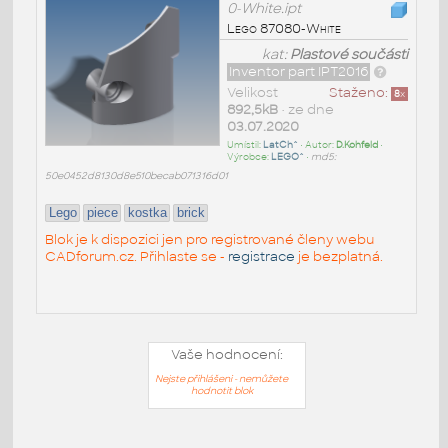
0-White.ipt
Lego 87080-White
kat:
Plastové součásti
Inventor part IPT2016
Velikost
Staženo:
8
x
892,5kB
• ze dne
03.07.2020
Umístil:
LatCh^
• Autor:
D.Kohfeld
•
Výrobce:
LEGO^
•
md5:
50e0452d8130d8e510becab071316d01
Lego
piece
kostka
brick
Blok je k dispozici jen pro registrované členy webu
CADforum.cz. Přihlaste se -
registrace
je bezplatná.
Vaše hodnocení:
Nejste přihlášeni - nemůžete
hodnotit blok