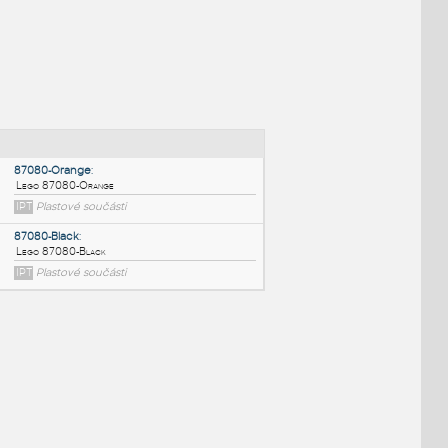
NÉ BLOKY
:
87080-Orange
:
Lego 87080-Orange
IPT
Plastové součásti
87080-Black
: