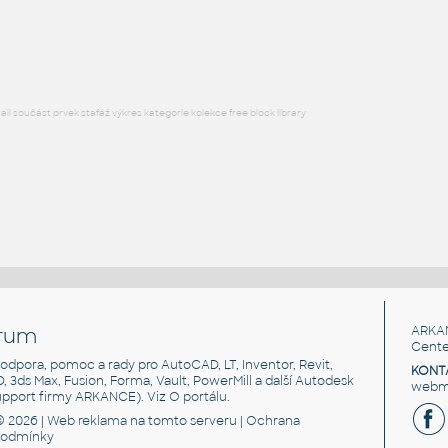
Lego 87080-DkAzure
IPT
Plastové součásti
l součást prvek stafáž výkres kategorie kolekce free block library
rum
ARKA
Cente
, podpora, pomoc a rady pro AutoCAD, LT, Inventor, Revit,
KONT
3D, 3ds Max, Fusion, Forma, Vault, PowerMill a další Autodesk
webma
support firmy ARKANCE). Viz
O portálu
.
© 2026 |
Web reklama
na tomto serveru |
Ochrana
podmínky