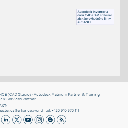
Lego 87080-Black
IPT
Plastové součásti
Autodesk Inventor
a
další CAD/CAM software
získáte výhodně u firmy
ARKANCE
NCE
(CAD Studio) - Autodesk Platinum Partner & Training
r & Services Partner
AKT:
ster.cz@arkance.world | tel. +420 910 970 111