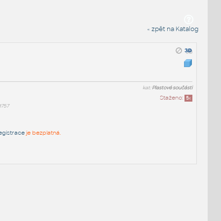
« zpět na Katalog
kat:
Plastové součásti
Staženo:
5
x
1757
egistrace
je bezplatná.