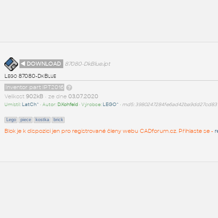
◄ DOWNLOAD
87080-DkBlue.ipt
Lego 87080-DkBlue
Inventor part IPT2016
Velikost
902kB
• ze dne
03.07.2020
Umístil:
LatCh^
• Autor:
D.Kohfeld
• Výrobce:
LEGO^
•
md5: 3980247284fe6ad42ba9dd27cd83
Lego
piece
kostka
brick
Blok je k dispozici jen pro registrované členy webu CADforum.cz. Přihlaste se -
r