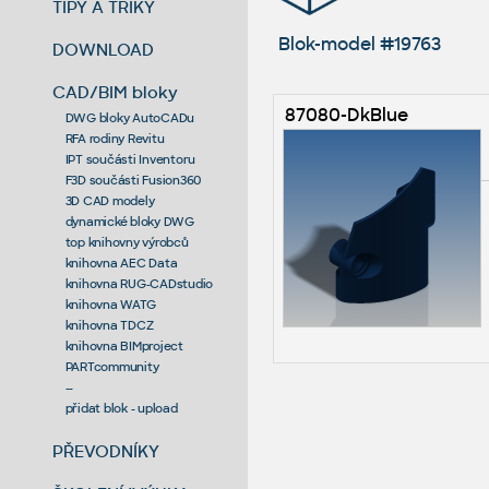
TIPY A TRIKY
Blok-model #19763
DOWNLOAD
CAD/BIM bloky
87080-DkBlue
DWG bloky AutoCADu
RFA rodiny Revitu
IPT součásti Inventoru
F3D součásti Fusion360
3D CAD modely
dynamické bloky DWG
top knihovny výrobců
knihovna AEC Data
knihovna RUG-CADstudio
knihovna WATG
knihovna TDCZ
knihovna BIMproject
PARTcommunity
--
přidat blok - upload
PŘEVODNÍKY