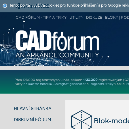
Tento portál využívá cookies pro funkce přihlášení a pro Google rek
CAD FÓRUM - TIPY A TRIKY | UTILITY | DISKUZE | BLOKY |
Přes 123.000 registrovaných u nás, celkem
1.130.000
registrovaných (C
Nový
Kalkulátor nosníků
,
Spirograf generátor
a
Regresní křivky
v sekci
P
HLAVNÍ STRÁNKA
Blok-mode
DISKUZNÍ FÓRUM