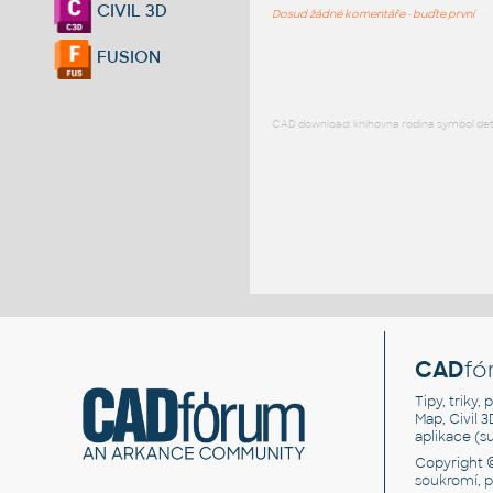
CIVIL 3D
Dosud žádné komentáře - buďte první
FUSION
CAD download: knihovna rodina symbol detai
CAD
fó
Tipy, triky
Map, Civil 
aplikace (
Copyright 
soukromí, 