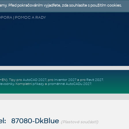
lamy. Před pokračováním vyjadřete, zda souhlasíte s použitím cookies.
 PODPORA | POMOC A RADY
Z+EN)
. Tipy pro
AutoCAD 2027
, pro
Inventor 2027
a pro
Revit 2027
.
řevodníky
.
Kompletní
příkazy
a
proměnné AutoCADu 2027
.
l: 87080-DkBlue
(Plastové součásti)