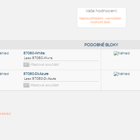
Vaše hodnocení:
Nejste přihlášeni - nemůžete
hodnotit blok
PODOB
87080-White
:
ře bloků
Lego 87080-White
IPT
Plastové součásti
87080-DkAzure
: