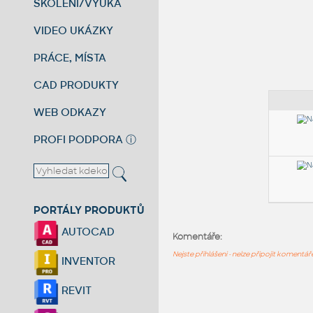
ŠKOLENÍ/VÝUKA
VIDEO UKÁZKY
PRÁCE, MÍSTA
CAD PRODUKTY
WEB ODKAZY
PROFI PODPORA
ⓘ
PORTÁLY PRODUKTŮ
AUTOCAD
Komentáře:
Nejste přihlášeni - nelze připojit komentá
INVENTOR
REVIT