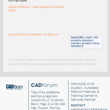
Komentáře:
Lego bracket Y
Nejste přihlášeni - nelze připojit komentáře
bloků
IPT
Plastové součásti
bracket 1x1
:
Lego bracket 1x1
Dosud žádné komentáře - buďte první
AutoCAD
a další CAD
IPT
Plastové součásti
produkty Autodesk
získáte výhodně u firmy
ARKANCE
CAD download: knihovna rodina symbol detail součást
prvek stafáž výkres kategorie kolekce free block library
CAD
fórum
ARKANCE
(CAD
Studio) - Autodesk
Platinum Partner &
Tipy, triky, podpora,
Training Center &
pomoc a rady pro
Services Partner
AutoCAD, LT, Inventor,
Revit, Map, Civil 3D, 3ds
KONTAKT:
Max, Fusion, Forma,
webmaster.cz@arkance.w