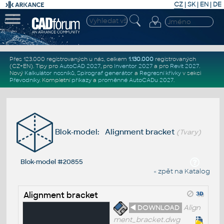
CZ
|
SK
|
EN
|
DE
Přes 123.000 registrovaných u nás, celkem
1.130.000
registrovaných
(CZ+EN)
. Tipy pro
AutoCAD 2027
, pro
Inventor 2027
a pro
Revit 2027
.
Nový
Kalkulátor nosníků
,
Spirograf generátor
a
Regresní křivky
v sekci
Převodníky
.
Kompletní
příkazy
a
proměnné AutoCADu 2027
.
Blok-model: Alignment bracket
(Tvary)
Blok-model #20855
« zpět na Katalog
Alignment bracket
◄ DOWNLOAD
Align
ment_bracket.dwg