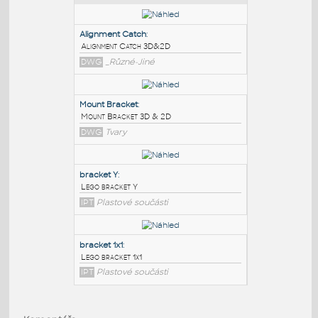
PODOBNÉ BLOKY
:
Alignment Catch
:
Alignment Catch 3D&2D
DWG
_Různé-Jiné
Mount Bracket
:
Mount Bracket 3D & 2D
DWG
Tvary
bracket Y
: