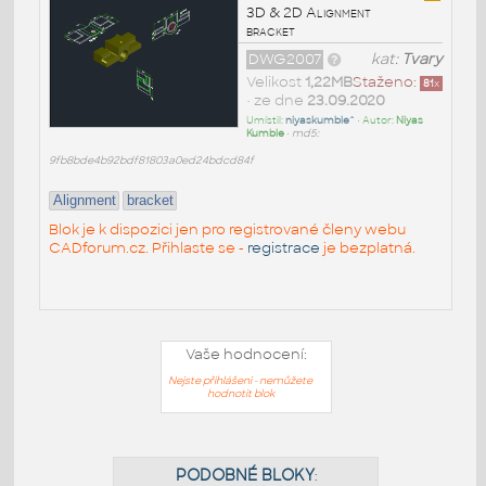
3D & 2D Alignment
bracket
DWG2007
kat:
Tvary
Velikost
1,22MB
Staženo:
81
x
• ze dne
23.09.2020
Umístil:
niyaskumble^
• Autor:
Niyas
Kumble
•
md5:
9fb8bde4b92bdf81803a0ed24bdcd84f
Alignment
bracket
Blok je k dispozici jen pro registrované členy webu
CADforum.cz. Přihlaste se -
registrace
je bezplatná.
Vaše hodnocení:
Nejste přihlášeni - nemůžete
hodnotit blok