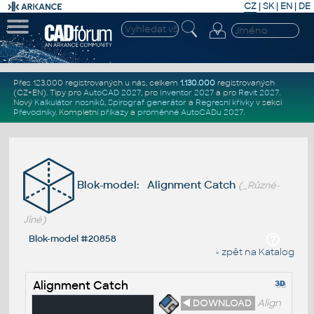
CZ
|
SK
|
EN
|
DE
Přes 123.000 registrovaných u nás, celkem
1.130.000
registrovaných
(CZ+EN)
. Tipy pro
AutoCAD 2027
, pro
Inventor 2027
a pro
Revit 2027
.
Nový
Kalkulátor nosníků
,
Spirograf generátor
a
Regresní křivky
v sekci
Převodníky
.
Kompletní
příkazy
a
proměnné AutoCADu 2027
.
Blok-model: Alignment Catch
(_Různé-
Jiné)
Blok-model #20858
« zpět na Katalog
Alignment Catch
◄ DOWNLOAD
Align