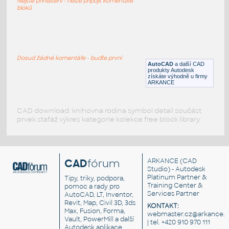
Nejste přihlášeni - nelze připojit komentáře
IPT
Plastové součásti
bloků
Hafele Magnetic Catch REF-246.30.700
:
magnetická úchytka nábytková
Dosud žádné komentáře - buďte první
AutoCAD
a další CAD
IPT
Nábytek
produkty Autodesk
získáte výhodně u firmy
ARKANCE
CAD download: knihovna rodina symbol detail součást
prvek stafáž výkres kategorie kolekce free block library
CAD
fórum
ARKANCE
(CAD
Studio) - Autodesk
Platinum Partner &
Tipy, triky, podpora,
Training Center &
pomoc a rady pro
Services Partner
AutoCAD, LT, Inventor,
Revit, Map, Civil 3D, 3ds
KONTAKT:
Max, Fusion, Forma,
webmaster.cz@arkance.w
Vault, PowerMill a další
| tel. +420 910 970 111
Autodesk aplikace