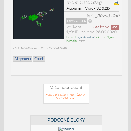
ment_Catch.dwg
Alignment Catch 3D&2D
kat:
_Různé-Jiné
DWG2007
Velikost
Staženo:
403
x
1,19MB
• ze dne
28.09.2020
Umístil:
niyaskumble^
• Autor:
Niyas
Kumble
•
md5:
8bdc1e0a4640e437885d7081be17ef49
Alignment
Catch
Vaše hodnocení:
Nejste přihlášeni - nemůžete
hodnotit blok