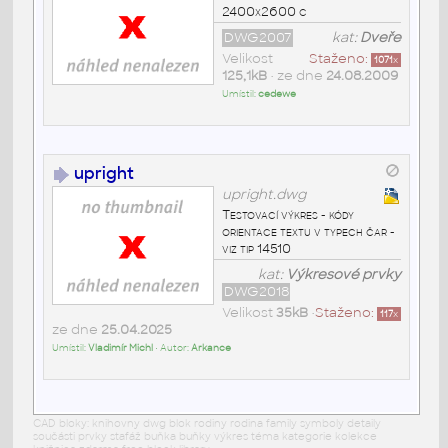
2400x2600 c
DWG2007
kat:
Dveře
Velikost
Staženo:
1071
x
125,1kB
• ze dne
24.08.2009
Umístil:
cedewe
upright
upright.dwg
Testovací výkres - kódy
orientace textu v typech čar -
viz tip 14510
kat:
Výkresové prvky
DWG2018
Velikost
35kB
•
Staženo:
117
x
ze dne
25.04.2025
Umístil:
Vladimír Michl
• Autor:
Arkance
CAD bloky: knihovny dwg blok rodiny rodina family symboly detaily
součásti prvky stafáž buňka buňky výkres téma kategorie kolekce