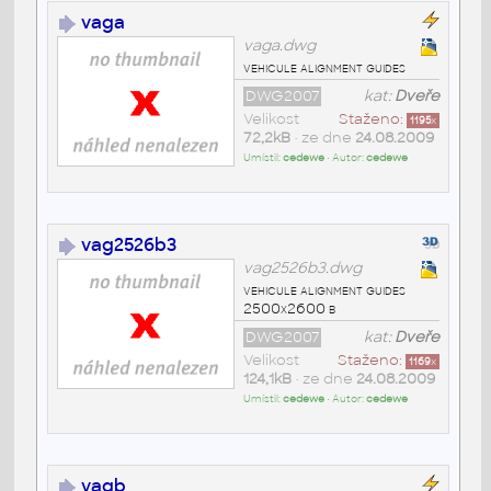
vaga
vaga.dwg
vehicule alignment guides
DWG2007
kat:
Dveře
Velikost
Staženo:
1195
x
72,2kB
• ze dne
24.08.2009
Umístil:
cedewe
• Autor:
cedewe
vag2526b3
vag2526b3.dwg
vehicule alignment guides
2500x2600 b
DWG2007
kat:
Dveře
Velikost
Staženo:
1169
x
124,1kB
• ze dne
24.08.2009
Umístil:
cedewe
• Autor:
cedewe
vagb