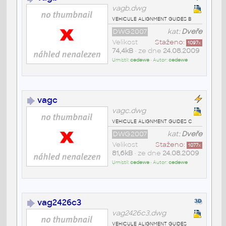
vagb.dwg
vehicule alignment guides b
DWG2007
kat:
Dveře
Velikost
Staženo:
1097
x
74,4kB
• ze dne
24.08.2009
Umístil:
cedewe
• Autor:
cedewe
vagc
vagc.dwg
vehicule alignment guides c
DWG2007
kat:
Dveře
Velikost
Staženo:
1077
x
81,6kB
• ze dne
24.08.2009
Umístil:
cedewe
• Autor:
cedewe
vag2426c3
vag2426c3.dwg
vehicule alignment guides