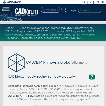
CZ
|
SK
|
EN
|
DE
Přes 123.000 registrovaných u nás, celkem
1.130.000
registrovaných
(CZ+EN)
. Tipy pro
AutoCAD 2027
, pro
Inventor 2027
a pro
Revit 2027
.
Nový
Kalkulátor nosníků
,
Spirograf generátor
a
Regresní křivky
v sekci
Převodníky
.
Kompletní
příkazy
a
proměnné AutoCADu 2027
.
CAD/BIM knihovna bloků
"Alignment"
?
CAD bloky, modely, rodiny, symboly a detaily
Bezplatná knihovna CAD a BIM bloků
pro AutoCAD, AutoCAD LT, Revit,
Inventor, Fusion 360 a další 2D a 3D CAD aplikace firmy Autodesk.
CAD bloky, modely, rodiny a soubory jsou ke stažení ve formátech
DWG
,
RFA
,
IPT
,
F3D
. Katalog slouží pro výměnu užitečných bloků mezi
uživateli CAD a BIM aplikací.
Populární
bloky a knihovny
výrobců
.