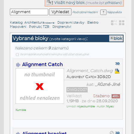
Vložit nový blok
(musíte být
přihlášeni
)
Podrobné hledání
Nápověda
Katalog
:
Architektura
•
Dopravní stavby
•
Elektro
•
/obecné
Mapování
•
Potrubí, TZB
•
Strojírenství
Vybrané bloky
:
blok
(zvolte kategorii vlevo)
Nalezeno celkem
9
záznamů
hromadné stahování není pro váš účet dostupné
Alignment Catch
Alignment_Catch.dwg
Alignment Catch 3D&2D
kat:
_Různé-Jiné
DWG2007
Velikost
Staženo:
400
x
1,19MB
• ze dne
28.09.2020
Umístil:
niyaskumble
• Autor:
Niyas
Kumble
Alignment bracket