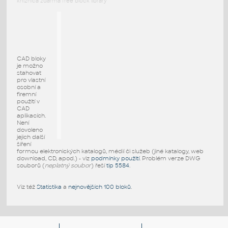
knižnica zdarma free block library
CAD bloky
je možno
stahovat
pro vlastní
osobní a
firemní
použití v
CAD
aplikacích.
Není
dovoleno
jejich další
šíření
formou elektronických katalogů, médií či služeb (jiné katalogy, web
download, CD, apod.) - viz
podmínky použití
. Problém verze DWG
souborů (
neplatný soubor
) řeší
tip 5584
.
Viz též
Statistika
a
nejnovějších 100 bloků
.