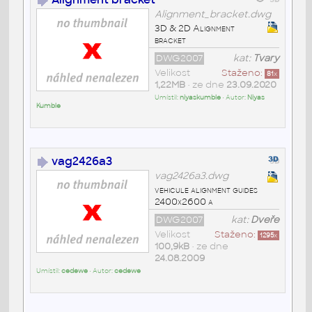
Alignment_bracket.dwg
3D & 2D Alignment
bracket
DWG2007
kat:
Tvary
Velikost
Staženo:
81
x
1,22MB
• ze dne
23.09.2020
Umístil:
niyaskumble
• Autor:
Niyas
Kumble
vag2426a3
vag2426a3.dwg
vehicule alignment guides
2400x2600 a
DWG2007
kat:
Dveře
Velikost
Staženo:
1295
x
100,9kB
• ze dne
24.08.2009
Umístil:
cedewe
• Autor:
cedewe