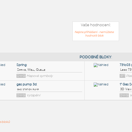
Vaše hodnocení:
Nejste přihlášeni - nemůžete
hodnotit blok
PODOB
ře bloků
Spring
:
Spring, Well, Quelle