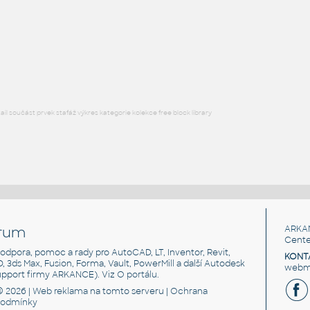
DWG
Mapové symboly
gas pump 3d
:
gas station pump
DWG
Vytápění
l součást prvek stafáž výkres kategorie kolekce free block library
rum
ARKA
Cente
, podpora, pomoc a rady pro AutoCAD, LT, Inventor, Revit,
KONT
3D, 3ds Max, Fusion, Forma, Vault, PowerMill a další Autodesk
webma
support firmy ARKANCE). Viz
O portálu
.
© 2026 |
Web reklama
na tomto serveru |
Ochrana
podmínky