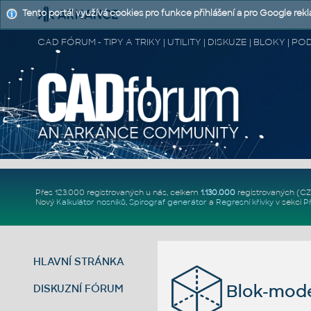
Tento portál využívá cookies pro funkce přihlášení a pro Google rek
CAD FÓRUM - TIPY A TRIKY | UTILITY | DISKUZE | BLOKY |
Přes 123.000 registrovaných u nás, celkem
1.130.000
registrovaných (C
Nový
Kalkulátor nosníků
,
Spirograf generátor
a
Regresní křivky
v sekci
P
HLAVNÍ STRÁNKA
Blok-mode
DISKUZNÍ FÓRUM