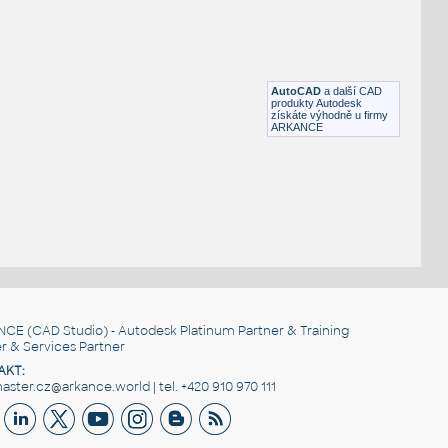
IPT
Plastové součásti
1" Gas Solenoid Valve
:
3D View of a 1" Gas Solenoid Valve
DWG
Ventily
AutoCAD
a další CAD
produkty Autodesk
získáte výhodně u firmy
ARKANCE
NCE
(CAD Studio) - Autodesk Platinum Partner & Training
r & Services Partner
AKT:
ster.cz@arkance.world | tel. +420 910 970 111