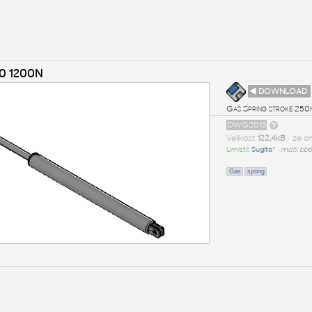
10 1200N
◄ DOWNLOAD
Gas Spring stroke 25
DWG2013
Velikost
122,4kB
• ze d
Umístil:
Sugito^
•
md5: bb
Gas
spring