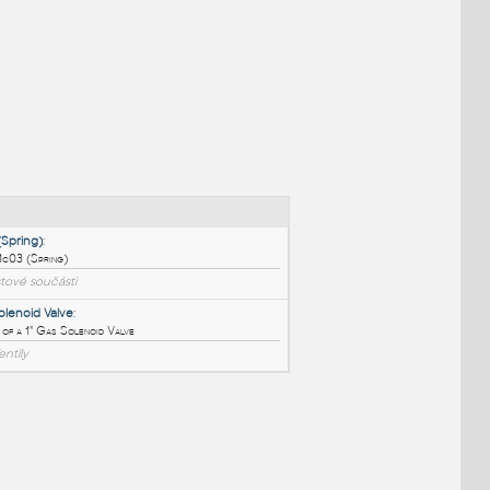
NÉ BLOKY
:
731c03 (Spring)
:
Lego 731c03 (Spring)