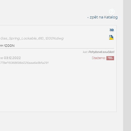
« zpět na Katalog
Gas_Spring_Lockable_610_1200N.dwg
0mm 1200N
kat:
Pohybové součásti
ne
03.12.2022
Staženo:
755
x
6779ef15068698d226aaa6a9bfa291