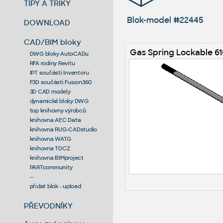
TIPY A TRIKY
Blok-model #22445
DOWNLOAD
CAD/BIM bloky
Gas Spring Lockable 6
DWG bloky AutoCADu
RFA rodiny Revitu
IPT součásti Inventoru
F3D součásti Fusion360
3D CAD modely
dynamické bloky DWG
top knihovny výrobců
knihovna AEC Data
knihovna RUG-CADstudio
knihovna WATG
knihovna TDCZ
knihovna BIMproject
PARTcommunity
--
přidat blok - upload
PŘEVODNÍKY