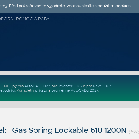
lamy. Před pokračováním vyjadřete, zda souhlasíte s použitím cookies.
 PODPORA | POMOC A RADY
Z+EN)
. Tipy pro
AutoCAD 2027
, pro
Inventor 2027
a pro
Revit 2027
.
řevodníky
.
Kompletní
příkazy
a
proměnné AutoCADu 2027
.
l: Gas Spring Lockable 610 1200N
(Poh