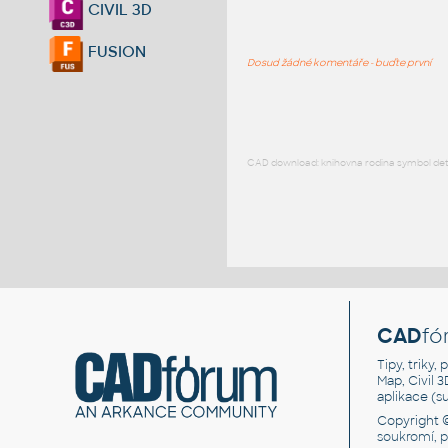
CIVIL 3D
FUSION
Dosud žádné komentáře - buďte první
CAD download: knihovna rodina symbol detai
CAD
fó
Tipy, triky
Map, Civil 
aplikace (
Copyright 
soukromí, 