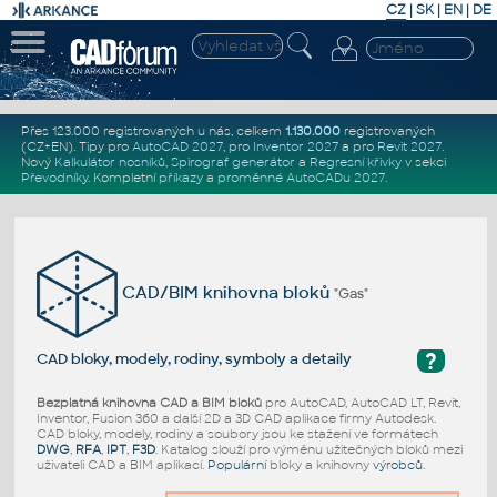
CZ
|
SK
|
EN
|
DE
Přes 123.000 registrovaných u nás, celkem
1.130.000
registrovaných
(CZ+EN)
. Tipy pro
AutoCAD 2027
, pro
Inventor 2027
a pro
Revit 2027
.
Nový
Kalkulátor nosníků
,
Spirograf generátor
a
Regresní křivky
v sekci
Převodníky
.
Kompletní
příkazy
a
proměnné AutoCADu 2027
.
CAD/BIM knihovna bloků
"Gas"
?
CAD bloky, modely, rodiny, symboly a detaily
Bezplatná knihovna CAD a BIM bloků
pro AutoCAD, AutoCAD LT, Revit,
Inventor, Fusion 360 a další 2D a 3D CAD aplikace firmy Autodesk.
CAD bloky, modely, rodiny a soubory jsou ke stažení ve formátech
DWG
,
RFA
,
IPT
,
F3D
. Katalog slouží pro výměnu užitečných bloků mezi
uživateli CAD a BIM aplikací.
Populární
bloky a knihovny
výrobců
.