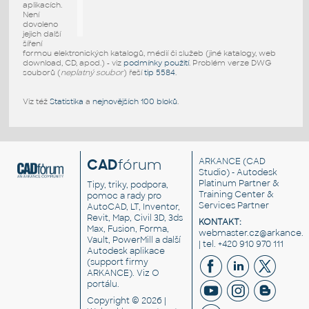
aplikacích.
Není
dovoleno
jejich další
šíření
formou elektronických katalogů, médií či služeb (jiné katalogy, web
download, CD, apod.) - viz
podmínky použití
. Problém verze DWG
souborů (
neplatný soubor
) řeší
tip 5584
.
Viz též
Statistika
a
nejnovějších 100 bloků
.
CAD
fórum
ARKANCE
(CAD
Studio) - Autodesk
Platinum Partner &
Tipy, triky, podpora,
Training Center &
pomoc a rady pro
Services Partner
AutoCAD, LT, Inventor,
Revit, Map, Civil 3D, 3ds
KONTAKT:
Max, Fusion, Forma,
webmaster.cz@arkance.w
Vault, PowerMill a další
| tel. +420 910 970 111
Autodesk aplikace
(support firmy
ARKANCE). Viz
O
portálu
.
Copyright © 2026 |