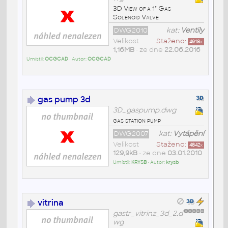
3D View of a 1" Gas
Solenoid Valve
DWG2010
kat:
Ventily
Velikost
Staženo:
4918
x
1,16MB
• ze dne
22.06.2016
Umístil:
OCGCAD
• Autor:
OCGCAD
gas pump 3d
3D_gaspump.dwg
gas station pump
DWG2007
kat:
Vytápění
Velikost
Staženo:
4842
x
129,9kB
• ze dne
03.01.2010
Umístil:
KRYSB
• Autor:
krysb
vitrina
gastr_vitrinz_3d_2.d
wg