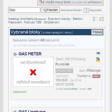
Vložit nový blok
(musíte být
přihlášeni
)
Podrobné hledání
Nápověda
Katalog
:
Architektura
•
Dopravní stavby
•
Elektro
•
/obecné
Mapování
•
Potrubí, TZB
•
Strojírenství
Vybrané bloky
:
blok
(zvolte kategorii vlevo)
Nalezeno celkem
68
záznamů
hromadné stahování není pro váš účet dostupné
GAS METER
GAS_METER.dwg
Plynoměr
DWG2007
kat:
Přístroje
Velikost
Staženo:
8341
x
189,8kB
• ze dne
08.07.2008
Umístil:
pinchofhair
• Autor:
Jeff
Holdsworth
GAS Linetype