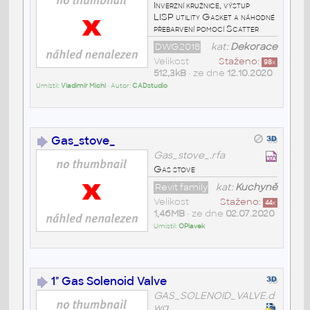
Inverzní kružnice, výstup
LISP utility Gasket a náhodné
přebarvení pomocí Scatter
DWG2018
kat:
Dekorace
Velikost
Staženo:
98
x
512,3kB
• ze dne
12.10.2020
Umístil:
Vladimír Michl
• Autor:
CADstudio
Gas_stove_
Gas_stove_.rfa
Gas stove
Revit family
kat:
Kuchyně
Velikost
Staženo:
44
x
1,46MB
• ze dne
02.07.2020
Umístil:
OPlavek
1" Gas Solenoid Valve
GAS_SOLENOID_VALVE.d
wg