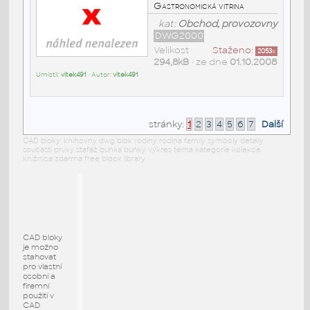
Gastronomická vitrina
kat:
Obchod, provozovny
DWG2000
Velikost
Staženo:
2053
x
294,8kB
• ze dne
01.10.2008
Umístil:
vitek491
• Autor:
vitek491
stránky:
1
2
3
4
5
6
7
Další
CAD bloky: knihovny dwg blok rodiny rodina family symboly detaily
součásti prvky stafáž buňka buňky výkres téma kategorie kolekce
knižnica zdarma free block library
CAD bloky
je možno
stahovat
pro vlastní
osobní a
firemní
použití v
CAD