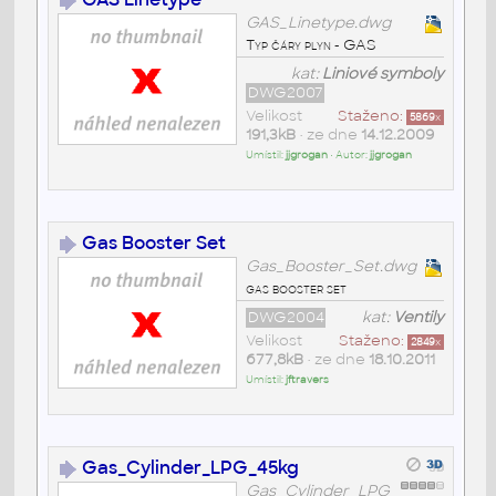
GAS_Linetype.dwg
Typ čáry plyn - GAS
kat:
Liniové symboly
DWG2007
Velikost
Staženo:
5869
x
191,3kB
• ze dne
14.12.2009
Umístil:
jjgrogan
• Autor:
jjgrogan
Gas Booster Set
Gas_Booster_Set.dwg
gas booster set
DWG2004
kat:
Ventily
Velikost
Staženo:
2849
x
677,8kB
• ze dne
18.10.2011
Umístil:
jftravers
Gas_Cylinder_LPG_45kg
Gas_Cylinder_LPG_