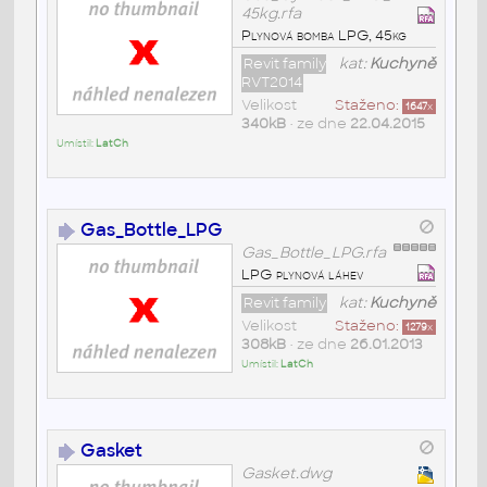
45kg.rfa
Plynová bomba LPG, 45kg
Revit family
kat:
Kuchyně
RVT2014
Velikost
Staženo:
1647
x
340kB
• ze dne
22.04.2015
Umístil:
LatCh
Gas_Bottle_LPG
Gas_Bottle_LPG.rfa
LPG plynová láhev
Revit family
kat:
Kuchyně
Velikost
Staženo:
1279
x
308kB
• ze dne
26.01.2013
Umístil:
LatCh
Gasket
Gasket.dwg