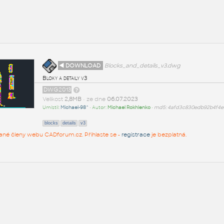
◄ DOWNLOAD
Blocks_and_details_v3.dwg
Bloky a detaily v3
DWG2013
Velikost
2,8MB
• ze dne
06.07.2023
Umístil:
Michael-98^
• Autor:
Michael Rokhlenko
•
md5: 4afd3c830edb92b4f4e
blocks
details
v3
rované členy webu CADforum.cz. Přihlaste se -
registrace
je bezplatná.