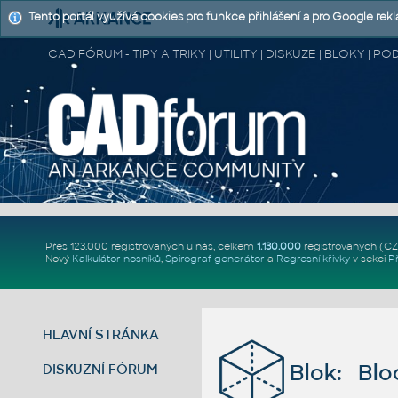
Tento portál využívá cookies pro funkce přihlášení a pro Google rek
CAD FÓRUM - TIPY A TRIKY | UTILITY | DISKUZE | BLOKY |
Přes 123.000 registrovaných u nás, celkem
1.130.000
registrovaných (C
Nový
Kalkulátor nosníků
,
Spirograf generátor
a
Regresní křivky
v sekci
P
HLAVNÍ STRÁNKA
Blok: Bloc
DISKUZNÍ FÓRUM