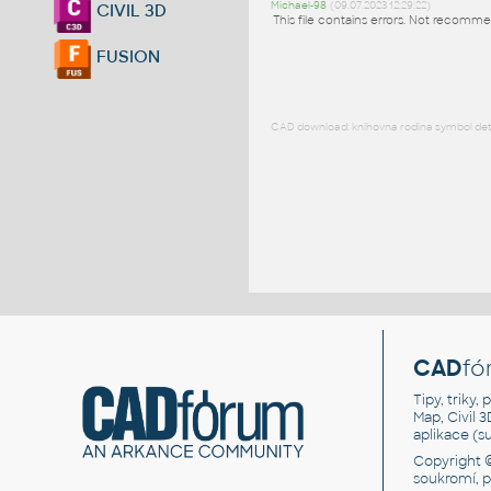
Michael-98
(09.07.2023 12:29:22)
CIVIL 3D
This file contains errors. Not recomm
FUSION
CAD download: knihovna rodina symbol detai
CAD
fó
Tipy, triky
Map, Civil 
aplikace (
Copyright 
soukromí, 