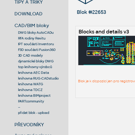
TIPY A TRIKY
Blok #22653
DOWNLOAD
CAD/BIM bloky
Blocks and details v3
DWG bloky AutoCADu
RFA rodiny Revitu
IPT součásti Inventoru
F3D součásti Fusion360
3D CAD modely
dynamické bloky DWG
top knihovny výrobců
knihovna AEC Data
knihovna RUG-CADstudio
Blok je k dispozici jen pro regist
knihovna WATG
knihovna TDCZ
knihovna BIMproject
PARTcommunity
--
přidat blok - upload
PŘEVODNÍKY