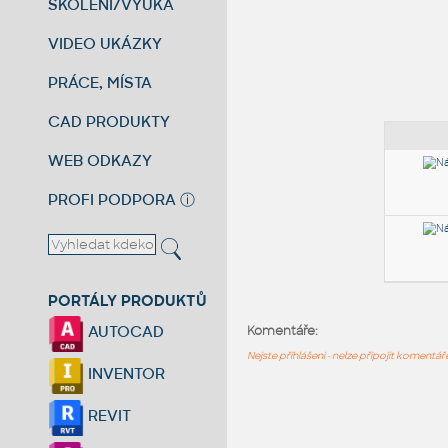
ŠKOLENÍ/VÝUKA
VIDEO UKÁZKY
PRÁCE, MÍSTA
CAD PRODUKTY
WEB ODKAZY
PROFI PODPORA
ⓘ
PORTÁLY PRODUKTŮ
AUTOCAD
Komentáře:
Nejste přihlášeni - nelze připojit komentá
INVENTOR
REVIT