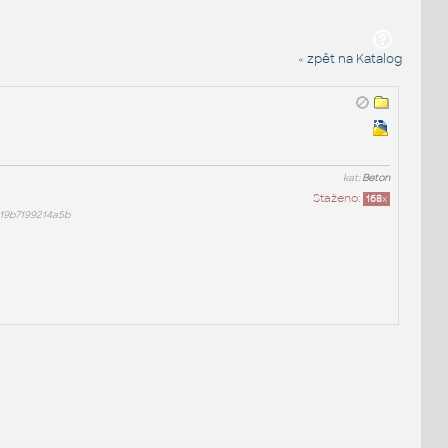
« zpět na Katalog
kat:
Beton
Staženo:
168
x
19b7199214a5b