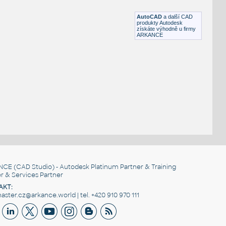
DWG
Beton
AutoCAD
a další CAD
produkty Autodesk
získáte výhodně u firmy
ARKANCE
NCE
(CAD Studio) - Autodesk Platinum Partner & Training
r & Services Partner
AKT:
ster.cz@arkance.world | tel. +420 910 970 111