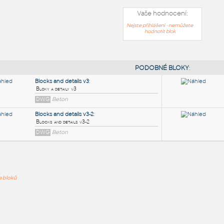
Vaše hodnocení:
Nejste přihlášeni - nemůžete
hodnotit blok
PODOB
Blocks and details v3
:
ře bloků
Bloky a detaily v3
DWG
Beton
Blocks and details v3-2
:
Blocks and details v3-2