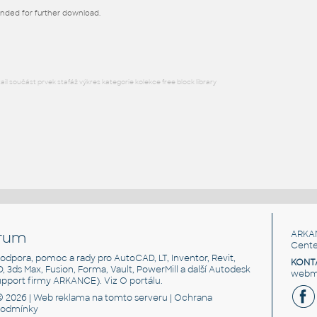
ended for further download.
DWG
Beton
l součást prvek stafáž výkres kategorie kolekce free block library
rum
ARKA
Cente
, podpora, pomoc a rady pro AutoCAD, LT, Inventor, Revit,
KONT
3D, 3ds Max, Fusion, Forma, Vault, PowerMill a další Autodesk
webma
support firmy ARKANCE). Viz
O portálu
.
© 2026 |
Web reklama
na tomto serveru |
Ochrana
podmínky