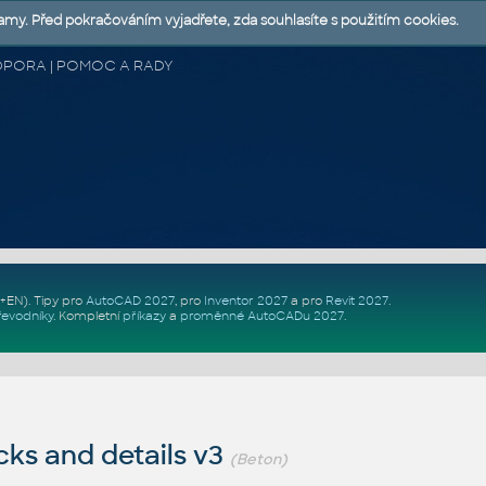
lamy. Před pokračováním vyjadřete, zda souhlasíte s použitím cookies.
 PODPORA | POMOC A RADY
Z+EN)
. Tipy pro
AutoCAD 2027
, pro
Inventor 2027
a pro
Revit 2027
.
řevodníky
.
Kompletní
příkazy
a
proměnné AutoCADu 2027
.
ks and details v3
(Beton)