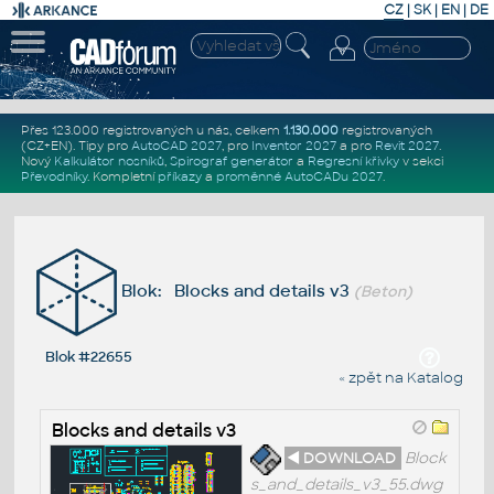
CZ
|
SK
|
EN
|
DE
Přes 123.000 registrovaných u nás, celkem
1.130.000
registrovaných
(CZ+EN)
. Tipy pro
AutoCAD 2027
, pro
Inventor 2027
a pro
Revit 2027
.
Nový
Kalkulátor nosníků
,
Spirograf generátor
a
Regresní křivky
v sekci
Převodníky
.
Kompletní
příkazy
a
proměnné AutoCADu 2027
.
Blok: Blocks and details v3
(Beton)
Blok #22655
« zpět na Katalog
Blocks and details v3
◄ DOWNLOAD
Block
s_and_details_v3_55.dwg