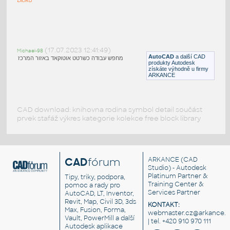
Blocks and details v3-2
:
Blocks and details v3-2
(17.07.2023 12:41:49)
Michael-98
DWG
Beton
AutoCAD
a další CAD
מחפש עבודה כשרטט אוטוקאד באזור המרכז
produkty Autodesk
získáte výhodně u firmy
ARKANCE
CAD download: knihovna rodina symbol detail součást
prvek stafáž výkres kategorie kolekce free block library
CAD
fórum
ARKANCE
(CAD
Studio) - Autodesk
Platinum Partner &
Tipy, triky, podpora,
Training Center &
pomoc a rady pro
Services Partner
AutoCAD, LT, Inventor,
Revit, Map, Civil 3D, 3ds
KONTAKT:
Max, Fusion, Forma,
webmaster.cz@arkance.w
Vault, PowerMill a další
| tel. +420 910 970 111
Autodesk aplikace