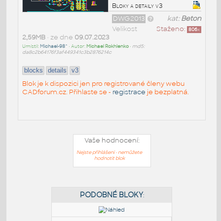
Bloky a detaily v3
DWG2013
kat:
Beton
Velikost
Staženo:
806
x
2,59MB
• ze dne
09.07.2023
Umístil:
Michael-98^
• Autor:
Michael Rokhlenko
•
md5:
da8c2b64176f3af449341c3b2876214c
blocks
details
v3
Blok je k dispozici jen pro registrované členy webu
CADforum.cz. Přihlaste se -
registrace
je bezplatná.
Vaše hodnocení:
Nejste přihlášeni - nemůžete
hodnotit blok