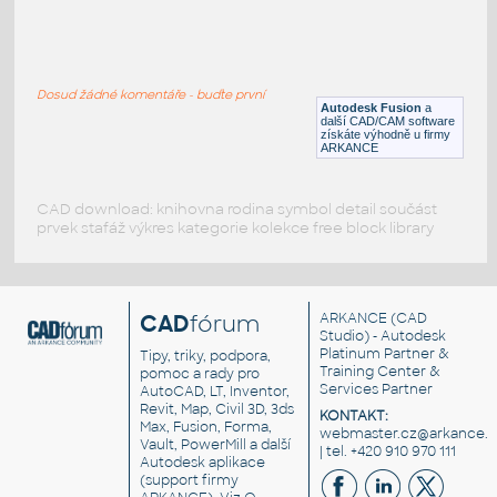
gear 12 teeth angle
:
Lego gear 12 teeth angle
Dosud žádné komentáře - buďte první
IPT
Plastové součásti
Autodesk Fusion
a
další CAD/CAM software
získáte výhodně u firmy
ARKANCE
CAD download: knihovna rodina symbol detail součást
prvek stafáž výkres kategorie kolekce free block library
CAD
fórum
ARKANCE
(CAD
Studio) - Autodesk
Platinum Partner &
Tipy, triky, podpora,
Training Center &
pomoc a rady pro
Services Partner
AutoCAD, LT, Inventor,
Revit, Map, Civil 3D, 3ds
KONTAKT:
Max, Fusion, Forma,
webmaster.cz@arkance.w
Vault, PowerMill a další
| tel. +420 910 970 111
Autodesk aplikace
(support firmy