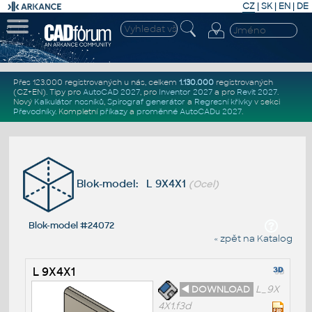
CZ
|
SK
|
EN
|
DE
Přes 123.000 registrovaných u nás, celkem
1.130.000
registrovaných
(CZ+EN)
. Tipy pro
AutoCAD 2027
, pro
Inventor 2027
a pro
Revit 2027
.
Nový
Kalkulátor nosníků
,
Spirograf generátor
a
Regresní křivky
v sekci
Převodníky
.
Kompletní
příkazy
a
proměnné AutoCADu 2027
.
Blok-model: L 9X4X1
(Ocel)
Blok-model #24072
« zpět na Katalog
L 9X4X1
◄ DOWNLOAD
L_9X
4X1.f3d