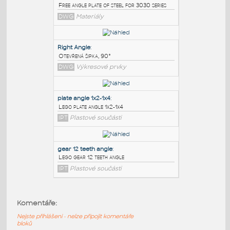
PODOBNÉ BLOKY
:
3030 free angle plate
:
Free angle plate of steel for 3030 series
DWG
Materiály
Right Angle
:
Otevřená šipka, 90°
DWG
Výkresové prvky
plate angle 1x2-1x4
:
Komentáře:
Lego plate angle 1x2-1x4
Nejste přihlášeni - nelze připojit komentáře
IPT
Plastové součásti
bloků