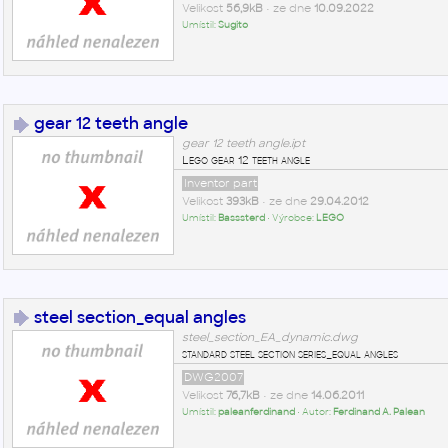
Velikost
56,9kB
• ze dne
10.09.2022
Umístil:
Sugito
gear 12 teeth angle
gear 12 teeth angle.ipt
Lego gear 12 teeth angle
Inventor part
Velikost
393kB
• ze dne
29.04.2012
Umístil:
Basssterd
• Výrobce:
LEGO
steel section_equal angles
steel_section_EA_dynamic.dwg
standard steel section series_equal angles
DWG2007
Velikost
76,7kB
• ze dne
14.06.2011
Umístil:
paleanferdinand
• Autor:
Ferdinand A. Palean