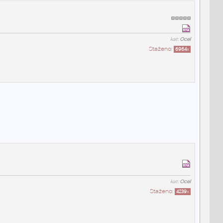
kat:
Ocel
Staženo:
6964
x
kat:
Ocel
Staženo:
4239
x