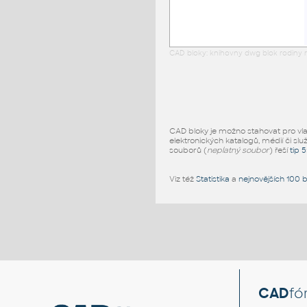
CAD bloky: knihovny dwg blok rodiny r
CAD bloky je možno stahovat pro vlast
elektronických katalogů, médií či slu
souborů (
neplatný soubor
) řeší
tip 
Viz též
Statistika
a
nejnovějších 100 
CAD
fó