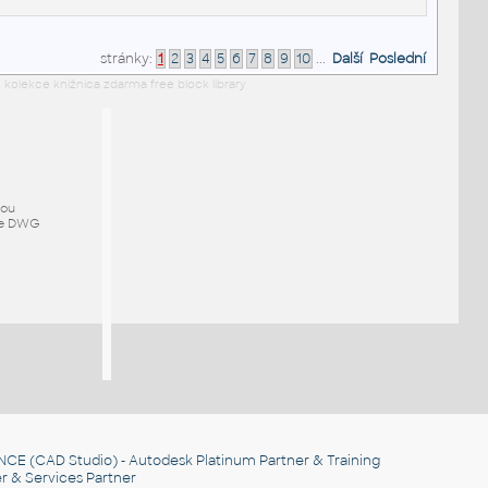
stránky:
1
2
3
4
5
6
7
8
9
10
...
Další
Poslední
 kolekce knižnica zdarma free block library
mou
ze DWG
NCE
(CAD Studio) - Autodesk Platinum Partner & Training
r & Services Partner