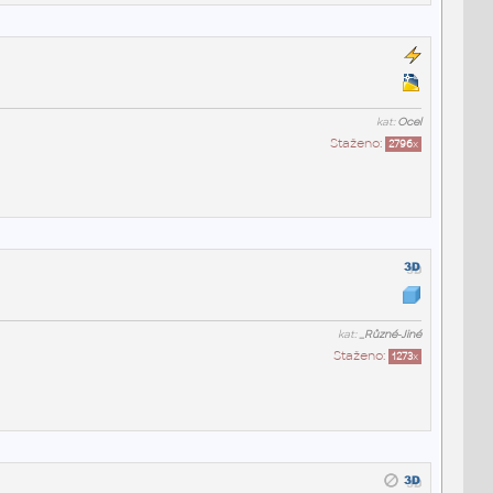
kat:
Ocel
Staženo:
2796
x
kat:
_Různé-Jiné
Staženo:
1273
x