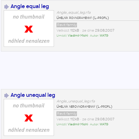
Angle equal leg
Angle_equal_leg.rfa
Úhelník rovnoramenný (L-profil)
Revit family
Velikost
112kB
• ze dne
29.08.2007
Umístil:
Vladimír Michl
• Autor:
WATG
Angle unequal leg
Angle_unequal_leg.rfa
Úhelník nerovnoramenný (L-profil)
Revit family
Velikost
112kB
• ze dne
29.08.2007
Umístil:
Vladimír Michl
• Autor:
WATG