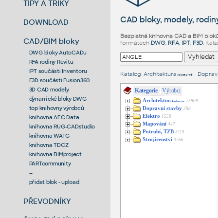
TIPY A TRIKY
CAD bloky, modely, rodiny
DOWNLOAD
Bezplatná knihovna CAD a BIM blok
CAD/BIM bloky
formátech
DWG
,
RFA
,
IPT
,
F3D
. Kat
DWG bloky AutoCADu
RFA rodiny Revitu
IPT součásti Inventoru
Katalog
:
Architektura
•
Dopravn
/obecné
F3D součásti Fusion360
3D CAD modely
Kategorie
Výrobci
dynamické bloky DWG
Architektura
13909
/obecné
top knihovny výrobců
Dopravní stavby
398
Elektro
1550
knihovna AEC Data
Mapování
447
knihovna RUG-CADstudio
Potrubí, TZB
3119
knihovna WATG
Strojírenství
3766
knihovna TDCZ
knihovna BIMproject
PARTcommunity
--
přidat blok - upload
PŘEVODNÍKY