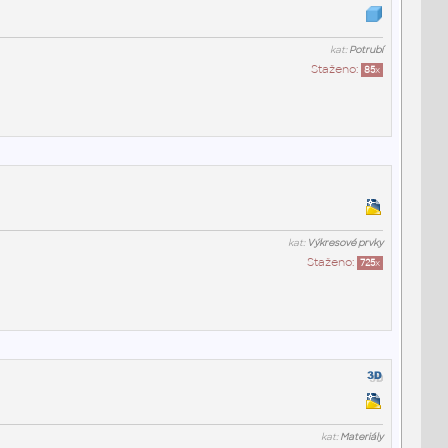
kat:
Potrubí
Staženo:
85
x
kat:
Výkresové prvky
Staženo:
725
x
kat:
Materiály