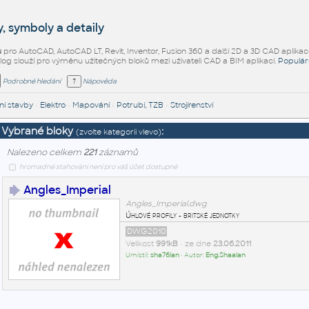
, symboly a detaily
ů
pro AutoCAD, AutoCAD LT, Revit, Inventor, Fusion 360 a další 2D a 3D CAD aplikac
alog slouží pro výměnu užitečných bloků mezi uživateli CAD a BIM aplikací.
Populár
Podrobné hledání
Nápověda
í stavby
•
Elektro
•
Mapování
•
Potrubí, TZB
•
Strojírenství
Vybrané bloky
:
(zvolte kategorii vlevo)
Nalezeno celkem
221
záznamů
hromadné stahování není pro váš účet dostupné
Angles_Imperial
Angles_Imperial.dwg
Úhlové profily - britské jednotky
DWG2010
Velikost
991kB
• ze dne
23.06.2011
Umístil:
sha76lan
• Autor:
Eng.Shaalan