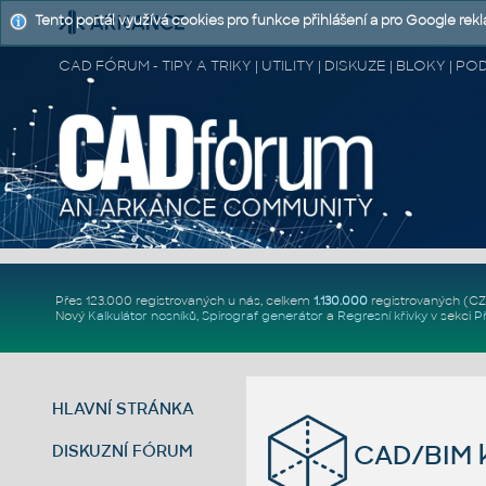
Tento portál využívá cookies pro funkce přihlášení a pro Google rek
CAD FÓRUM - TIPY A TRIKY | UTILITY | DISKUZE | BLOKY |
Přes 123.000 registrovaných u nás, celkem
1.130.000
registrovaných (C
Nový
Kalkulátor nosníků
,
Spirograf generátor
a
Regresní křivky
v sekci
P
HLAVNÍ STRÁNKA
CAD/BIM k
DISKUZNÍ FÓRUM