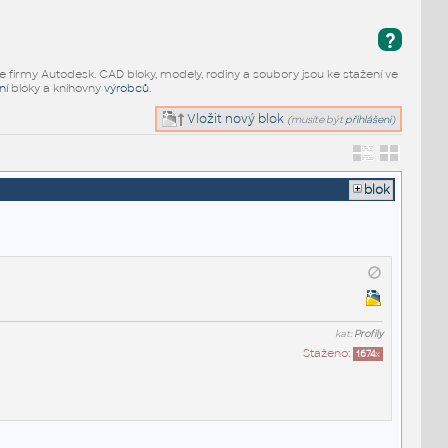
?
e firmy Autodesk. CAD bloky, modely, rodiny a soubory jsou ke stažení ve
ní
bloky a knihovny
výrobců
.
Vložit nový blok
(musíte být
přihlášeni
)
blok
kat:
Profily
Staženo:
1674
x