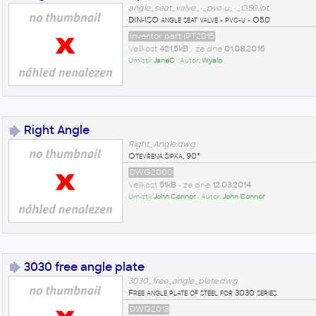
angle_seat_valve_-_pvc-u_-_O50.ipt
DIN-ISO angle seat valve - pvc-u - O50
Inventor part IPT2015
Velikost
421,5kB
• ze dne
01.08.2016
Umístil:
JaneC
• Autor:
Wyalo
Right Angle
Right_Angle.dwg
Otevřená šipka, 90°
DWG2000
Velikost
51kB
• ze dne
12.03.2014
Umístil:
John Connor
• Autor:
John Connor
3030 free angle plate
3030_free_angle_plate.dwg
Free angle plate of steel for 3030 series
DWG2013