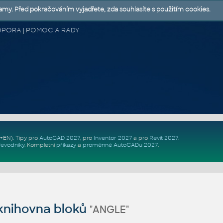
lamy. Před pokračováním vyjadřete, zda souhlasíte s použitím cookies.
 PODPORA | POMOC A RADY
Z+EN)
. Tipy pro
AutoCAD 2027
, pro
Inventor 2027
a pro
Revit 2027
.
řevodníky
.
Kompletní
příkazy
a
proměnné AutoCADu 2027
.
nihovna bloků
"ANGLE"