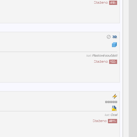
Staženo:
418
x
kat:
Plastové součásti
Staženo:
102
x
kat:
Ocel
Staženo:
4811
x