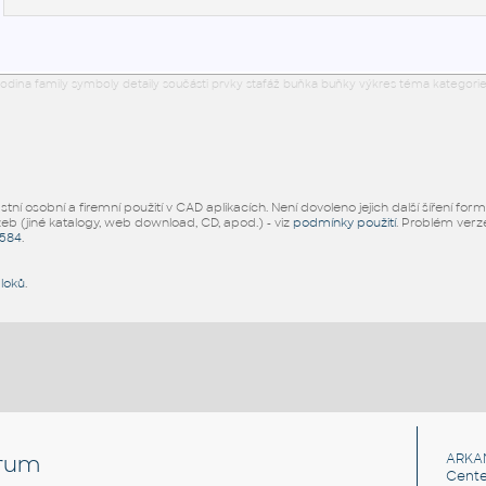
odina family symboly detaily součásti prvky stafáž buňka buňky výkres téma kategorie
ní osobní a firemní použití v CAD aplikacích. Není dovoleno jejich další šíření for
žeb (jiné katalogy, web download, CD, apod.) - viz
podmínky použití
. Problém ver
5584
.
bloků
.
rum
ARKA
Cente