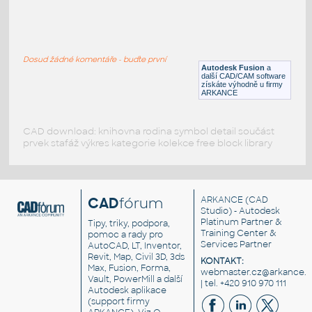
gear 12 teeth angle
:
Lego gear 12 teeth angle
Dosud žádné komentáře - buďte první
IPT
Plastové součásti
Autodesk Fusion
a
další CAD/CAM software
získáte výhodně u firmy
ARKANCE
CAD download: knihovna rodina symbol detail součást
prvek stafáž výkres kategorie kolekce free block library
CAD
fórum
ARKANCE
(CAD
Studio) - Autodesk
Platinum Partner &
Tipy, triky, podpora,
Training Center &
pomoc a rady pro
Services Partner
AutoCAD, LT, Inventor,
Revit, Map, Civil 3D, 3ds
KONTAKT:
Max, Fusion, Forma,
webmaster.cz@arkance.w
Vault, PowerMill a další
| tel. +420 910 970 111
Autodesk aplikace
(support firmy