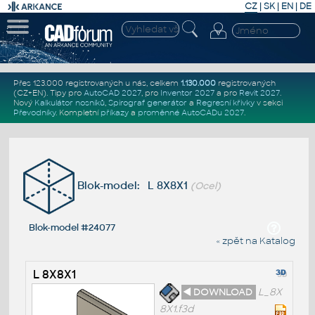
CZ
|
SK
|
EN
|
DE
Přes 123.000 registrovaných u nás, celkem
1.130.000
registrovaných
(CZ+EN)
. Tipy pro
AutoCAD 2027
, pro
Inventor 2027
a pro
Revit 2027
.
Nový
Kalkulátor nosníků
,
Spirograf generátor
a
Regresní křivky
v sekci
Převodníky
.
Kompletní
příkazy
a
proměnné AutoCADu 2027
.
Blok-model: L 8X8X1
(Ocel)
Blok-model #24077
« zpět na Katalog
L 8X8X1
◄ DOWNLOAD
L_8X
8X1.f3d