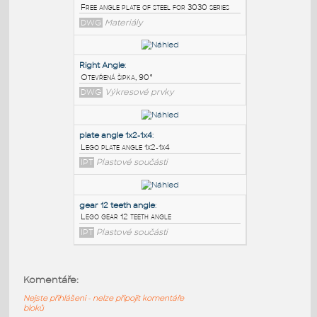
PODOBNÉ BLOKY
:
3030 free angle plate
:
Free angle plate of steel for 3030 series
DWG
Materiály
Right Angle
:
Otevřená šipka, 90°
DWG
Výkresové prvky
plate angle 1x2-1x4
:
Komentáře:
Lego plate angle 1x2-1x4
Nejste přihlášeni - nelze připojit komentáře
IPT
Plastové součásti
bloků