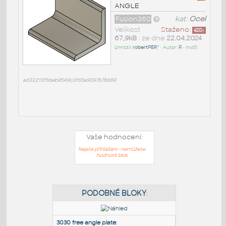
ANGLE
Fusion360
kat:
Ocel
Velikost
Staženo:
420
x
67,9kB
• ze dne
22.04.2024
Umístil:
robertPER^
• Autor:
R
•
md5:
ad32213f5beb9549c3f65e9097b76689
Vaše hodnocení:
Nejste přihlášeni - nemůžete
hodnotit blok