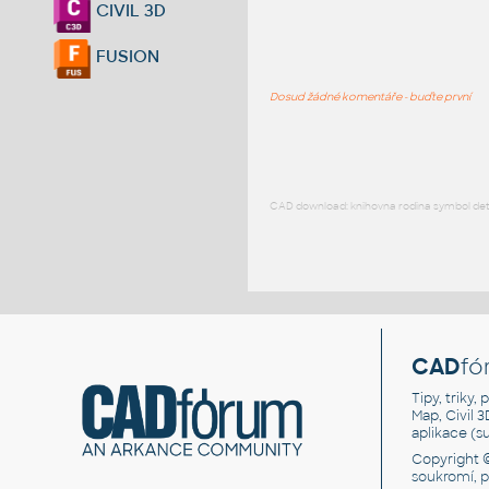
CIVIL 3D
FUSION
Dosud žádné komentáře - buďte první
CAD download: knihovna rodina symbol detai
CAD
fó
Tipy, triky
Map, Civil 
aplikace (
Copyright 
soukromí, 