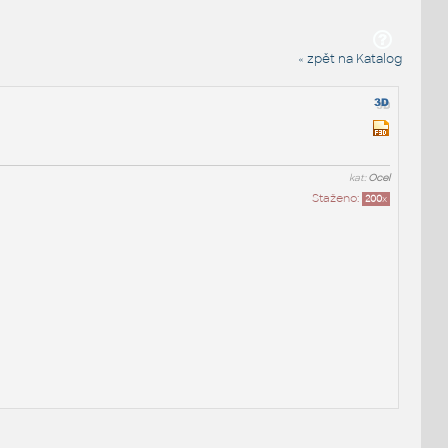
« zpět na Katalog
kat:
Ocel
Staženo:
200
x