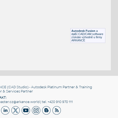
Otevřená šipka, 90°
DWG
Výkresové prvky
gear 12 teeth angle
:
Lego gear 12 teeth angle
Autodesk Fusion
a
IPT
Plastové součásti
další CAD/CAM software
získáte výhodně u firmy
ARKANCE
NCE
(CAD Studio) - Autodesk Platinum Partner & Training
r & Services Partner
AKT:
ster.cz@arkance.world | tel. +420 910 970 111