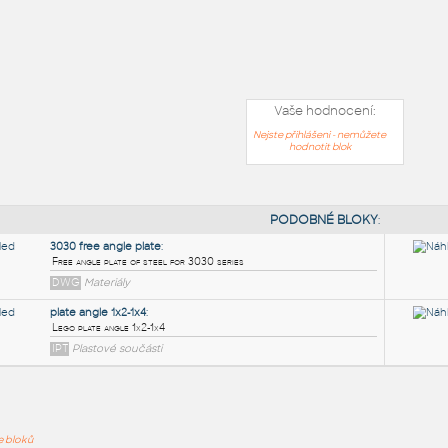
Vaše hodnocení:
Nejste přihlášeni - nemůžete
hodnotit blok
PODOB
ře bloků
3030 free angle plate
: