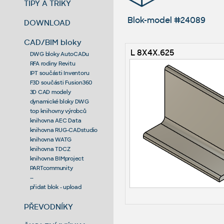
TIPY A TRIKY
Blok-model #24089
DOWNLOAD
CAD/BIM bloky
L 8X4X.625
DWG bloky AutoCADu
RFA rodiny Revitu
IPT součásti Inventoru
F3D součásti Fusion360
3D CAD modely
dynamické bloky DWG
top knihovny výrobců
knihovna AEC Data
knihovna RUG-CADstudio
knihovna WATG
knihovna TDCZ
knihovna BIMproject
PARTcommunity
--
přidat blok - upload
PŘEVODNÍKY