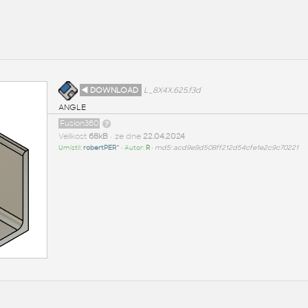
◄ DOWNLOAD
L_8X4X.625.f3d
ANGLE
Fusion360
Velikost
68kB
• ze dne
22.04.2024
Umístil:
robertPER^
• Autor:
R
•
md5: acd9e9d508ff212d54cfe1e2c9c70221