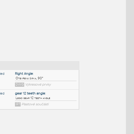
NÉ BLOKY
:
Right Angle
: