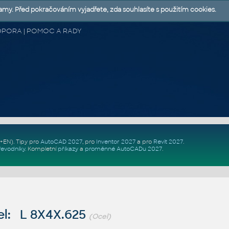
lamy. Před pokračováním vyjadřete, zda souhlasíte s použitím cookies.
 PODPORA | POMOC A RADY
Z+EN)
. Tipy pro
AutoCAD 2027
, pro
Inventor 2027
a pro
Revit 2027
.
řevodníky
.
Kompletní
příkazy
a
proměnné AutoCADu 2027
.
l: L 8X4X.625
(Ocel)