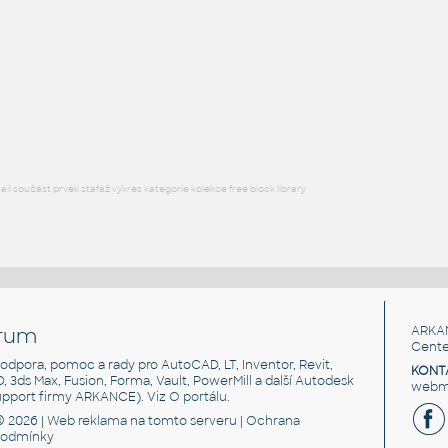
Free angle plate of steel for 3030 series
DWG
Materiály
plate angle 1x2-1x4
:
Lego plate angle 1x2-1x4
IPT
Plastové součásti
l součást prvek stafáž výkres kategorie kolekce free block library
rum
ARKA
Cente
, podpora, pomoc a rady pro AutoCAD, LT, Inventor, Revit,
KONT
3D, 3ds Max, Fusion, Forma, Vault, PowerMill a další Autodesk
webma
support firmy ARKANCE). Viz
O portálu
.
© 2026 |
Web reklama
na tomto serveru |
Ochrana
podmínky