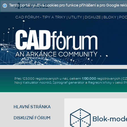
Tento portál využívá cookies pro funkce přihlášení a pro Google rek
CAD FÓRUM - TIPY A TRIKY | UTILITY | DISKUZE | BLOKY |
Přes 123.000 registrovaných u nás, celkem
1.130.000
registrovaných (C
Nový
Kalkulátor nosníků
,
Spirograf generátor
a
Regresní křivky
v sekci
P
HLAVNÍ STRÁNKA
Blok-mode
DISKUZNÍ FÓRUM