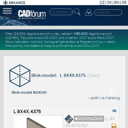
CZ
|
SK
|
EN
|
DE
Přes 123.000 registrovaných u nás, celkem
1.130.000
registrovaných
(CZ+EN)
. Tipy pro
AutoCAD 2027
, pro
Inventor 2027
a pro
Revit 2027
.
Nový
Kalkulátor nosníků
,
Spirograf generátor
a
Regresní křivky
v sekci
Převodníky
.
Kompletní
příkazy
a
proměnné AutoCADu 2027
.
Blok-model: L 8X4X.4375
(Ocel)
Blok-model #24091
« zpět na Katalog
L 8X4X.4375
◄ DOWNLOAD
L_8X
4X.4375.f3d