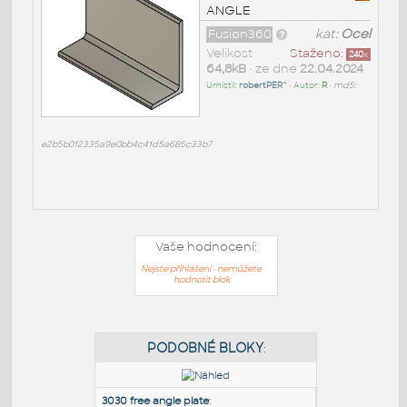
ANGLE
Fusion360
kat:
Ocel
Velikost
Staženo:
240
x
64,8kB
• ze dne
22.04.2024
Umístil:
robertPER^
• Autor:
R
•
md5:
e2b5b012335a9e0bb4c41d5a685c33b7
Vaše hodnocení:
Nejste přihlášeni - nemůžete
hodnotit blok