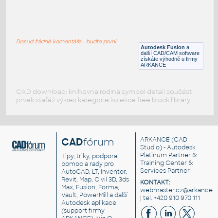
gear 12 teeth angle
:
Lego gear 12 teeth angle
Dosud žádné komentáře - buďte první
IPT
Plastové součásti
Autodesk Fusion
a
další CAD/CAM software
získáte výhodně u firmy
ARKANCE
CAD download: knihovna rodina symbol detail součást
prvek stafáž výkres kategorie kolekce free block library
CAD
fórum
ARKANCE
(CAD
Studio) - Autodesk
Platinum Partner &
Tipy, triky, podpora,
Training Center &
pomoc a rady pro
Services Partner
AutoCAD, LT, Inventor,
Revit, Map, Civil 3D, 3ds
KONTAKT:
Max, Fusion, Forma,
webmaster.cz@arkance.w
Vault, PowerMill a další
| tel. +420 910 970 111
Autodesk aplikace
(support firmy