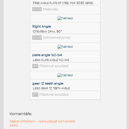
PODOBNÉ BLOKY
:
3030 free angle plate
:
Free angle plate of steel for 3030 series
DWG
Materiály
Right Angle
:
Otevřená šipka, 90°
DWG
Výkresové prvky
plate angle 1x2-1x4
:
Komentáře:
Lego plate angle 1x2-1x4
Nejste přihlášeni - nelze připojit komentáře
IPT
Plastové součásti
bloků