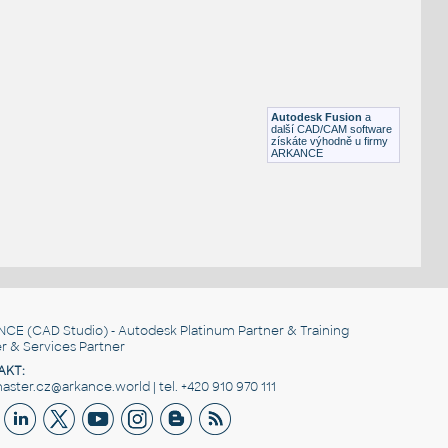
Otevřená šipka, 90°
DWG
Výkresové prvky
gear 12 teeth angle
:
Lego gear 12 teeth angle
Autodesk Fusion
a
IPT
Plastové součásti
další CAD/CAM software
získáte výhodně u firmy
ARKANCE
NCE
(CAD Studio) - Autodesk Platinum Partner & Training
r & Services Partner
AKT:
ster.cz@arkance.world | tel. +420 910 970 111