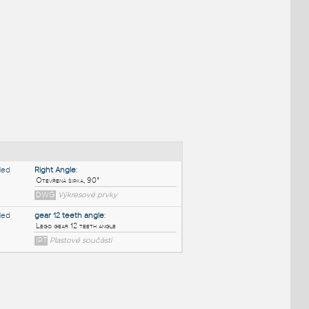
NÉ BLOKY
:
Right Angle
: