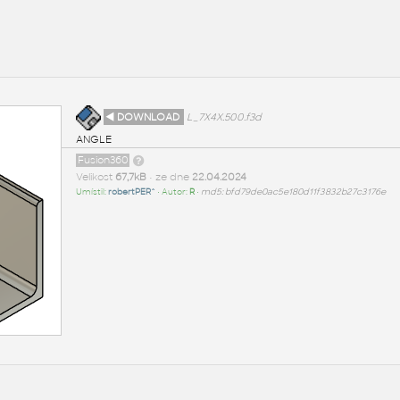
◄ DOWNLOAD
L_7X4X.500.f3d
ANGLE
Fusion360
Velikost
67,7kB
• ze dne
22.04.2024
Umístil:
robertPER^
• Autor:
R
•
md5: bfd79de0ac5e180d11f3832b27c3176e