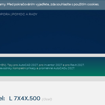
lamy. Před pokračováním vyjadřete, zda souhlasíte s použitím cookies.
 PODPORA | POMOC A RADY
Z+EN)
. Tipy pro
AutoCAD 2027
, pro
Inventor 2027
a pro
Revit 2027
.
řevodníky
.
Kompletní
příkazy
a
proměnné AutoCADu 2027
.
l: L 7X4X.500
(Ocel)