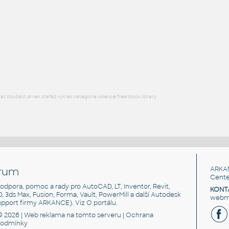
Free angle plate of steel for 3030 series
DWG
Materiály
plate angle 1x2-1x4
:
Lego plate angle 1x2-1x4
IPT
Plastové součásti
l součást prvek stafáž výkres kategorie kolekce free block library
rum
ARKA
Cente
, podpora, pomoc a rady pro AutoCAD, LT, Inventor, Revit,
KONT
3D, 3ds Max, Fusion, Forma, Vault, PowerMill a další Autodesk
webma
support firmy ARKANCE). Viz
O portálu
.
© 2026 |
Web reklama
na tomto serveru |
Ochrana
podmínky