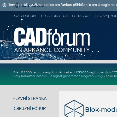
Tento portál využívá cookies pro funkce přihlášení a pro Google rek
CAD FÓRUM - TIPY A TRIKY | UTILITY | DISKUZE | BLOKY |
Přes 123.000 registrovaných u nás, celkem
1.130.000
registrovaných (C
Nový
Kalkulátor nosníků
,
Spirograf generátor
a
Regresní křivky
v sekci
P
HLAVNÍ STRÁNKA
Blok-mode
DISKUZNÍ FÓRUM