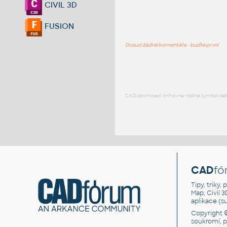
CIVIL 3D
FUSION
Dosud žádné komentáře - buďte první
CAD download: knihovna rodina symbol detai
CAD
fó
Tipy, triky
Map, Civil 
aplikace (
Copyright 
soukromí, 