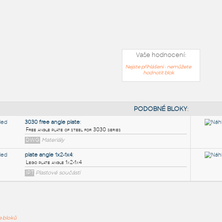
Vaše hodnocení:
Nejste přihlášeni - nemůžete
hodnotit blok
PODOB
ře bloků
3030 free angle plate
: