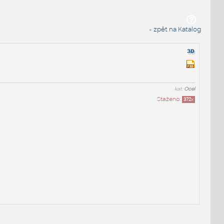
« zpět na Katalog
kat:
Ocel
Staženo:
372
x