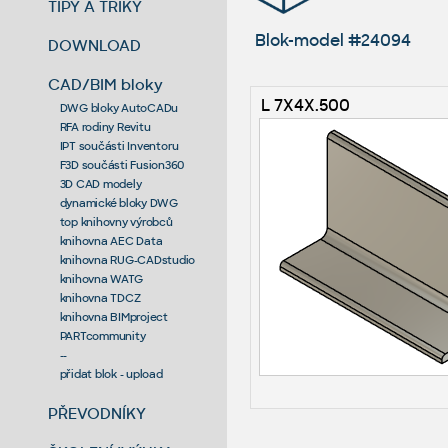
TIPY A TRIKY
Blok-model #24094
DOWNLOAD
CAD/BIM bloky
L 7X4X.500
DWG bloky AutoCADu
RFA rodiny Revitu
IPT součásti Inventoru
F3D součásti Fusion360
3D CAD modely
dynamické bloky DWG
top knihovny výrobců
knihovna AEC Data
knihovna RUG-CADstudio
knihovna WATG
knihovna TDCZ
knihovna BIMproject
PARTcommunity
--
přidat blok - upload
PŘEVODNÍKY