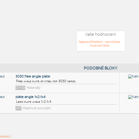
Vaše hodnocení:
Nejste přihlášeni - nemůžete
hodnotit blok
PODOB
ře bloků
3030 free angle plate
: