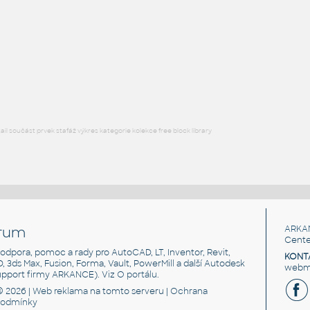
Free angle plate of steel for 3030 series
DWG
Materiály
plate angle 1x2-1x4
:
Lego plate angle 1x2-1x4
IPT
Plastové součásti
l součást prvek stafáž výkres kategorie kolekce free block library
rum
ARKA
Cente
, podpora, pomoc a rady pro AutoCAD, LT, Inventor, Revit,
KONT
3D, 3ds Max, Fusion, Forma, Vault, PowerMill a další Autodesk
webma
support firmy ARKANCE). Viz
O portálu
.
© 2026 |
Web reklama
na tomto serveru |
Ochrana
podmínky