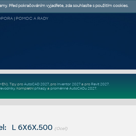
lamy. Před pokračováním vyjadřete, zda souhlasíte s použitím cookies.
 PODPORA | POMOC A RADY
Z+EN)
. Tipy pro
AutoCAD 2027
, pro
Inventor 2027
a pro
Revit 2027
.
řevodníky
.
Kompletní
příkazy
a
proměnné AutoCADu 2027
.
l: L 6X6X.500
(Ocel)