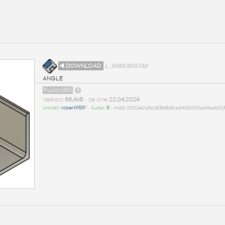
◄ DOWNLOAD
L_6X6X.500.f3d
ANGLE
Fusion360
Velikost
66,4kB
• ze dne
22.04.2024
Umístil:
robertPER^
• Autor:
R
•
md5: 0253e2dbc90b6b6ca9402033ad4add33