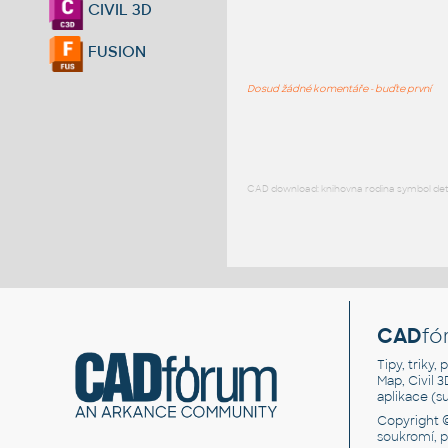
CIVIL 3D
FUSION
Dosud žádné komentáře - buďte první
CAD download: knihovna rodina symbol detai
CAD
fó
Tipy, triky
Map, Civil 
aplikace (
Copyright 
soukromí, 