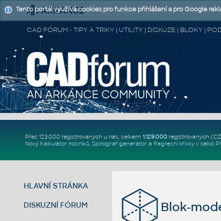
Tento portál využívá cookies pro funkce přihlášení a pro Google rek
CAD FÓRUM - TIPY A TRIKY | UTILITY | DISKUZE | BLOKY |
Přes 123.000 registrovaných u nás, celkem
1.129.000
registrovaných (C
Nový
Kalkulátor nosníků
,
Spirograf generátor
a
Regresní křivky
v sekci
P
HLAVNÍ STRÁNKA
Blok-mode
DISKUZNÍ FÓRUM