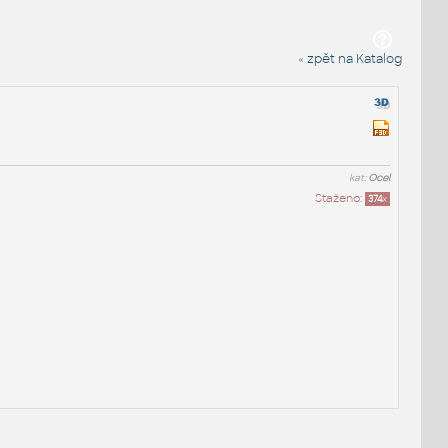
« zpět na Katalog
kat:
Ocel
Staženo:
374
x