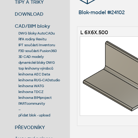
TIPY A TRIKY
Blok-model #24102
DOWNLOAD
CAD/BIM bloky
L 6X6X.500
DWG bloky AutoCADu
RFA rodiny Revitu
IPT součásti Inventoru
F3D součásti Fusion360
3D CAD modely
dynamické bloky DWG
top knihovny výrobců
knihovna AEC Data
knihovna RUG-CADstudio
knihovna WATG
knihovna TDCZ
knihovna BIMproject
PARTcommunity
--
přidat blok - upload
PŘEVODNÍKY