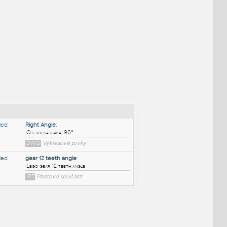
NÉ BLOKY
:
Right Angle
: