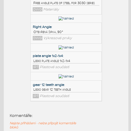
PODOBNÉ BLOKY
:
3030 free angle plate
:
Free angle plate of steel for 3030 series
DWG
Materiály
Right Angle
:
Otevřená šipka, 90°
DWG
Výkresové prvky
plate angle 1x2-1x4
:
Komentáře:
Lego plate angle 1x2-1x4
Nejste přihlášeni - nelze připojit komentáře
IPT
Plastové součásti
bloků