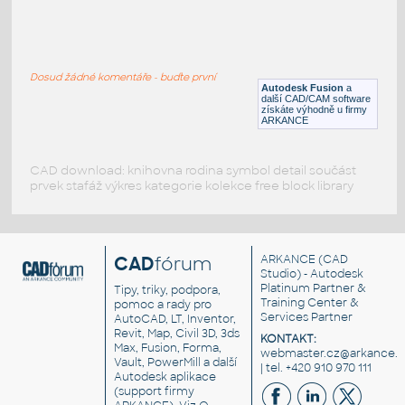
gear 12 teeth angle
:
Lego gear 12 teeth angle
Dosud žádné komentáře - buďte první
IPT
Plastové součásti
Autodesk Fusion
a
další CAD/CAM software
získáte výhodně u firmy
ARKANCE
CAD download: knihovna rodina symbol detail součást
prvek stafáž výkres kategorie kolekce free block library
CAD
fórum
ARKANCE
(CAD
Studio) - Autodesk
Platinum Partner &
Tipy, triky, podpora,
Training Center &
pomoc a rady pro
Services Partner
AutoCAD, LT, Inventor,
Revit, Map, Civil 3D, 3ds
KONTAKT:
Max, Fusion, Forma,
webmaster.cz@arkance.w
Vault, PowerMill a další
| tel. +420 910 970 111
Autodesk aplikace
(support firmy