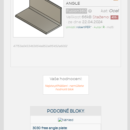
ANGLE
Fusion360
kat:
Ocel
Velikost
66kB
Staženo:
403
x
• ze dne
22.04.2024
Umístil:
robertPER^
• Autor:
R
•
md5:
47753e0433463654e852a615452e6002
Vaše hodnocení:
Nejste přihlášeni - nemůžete
hodnotit blok