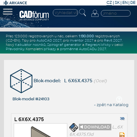
CZ
|
SK
|
EN
|
DE
Přes 123.000 registrovaných u nás, celkem
1.130.000
registrovaných
(CZ+EN)
. Tipy pro
AutoCAD 2027
, pro
Inventor 2027
a pro
Revit 2027
.
Nový
Kalkulátor nosníků
,
Spirograf generátor
a
Regresní křivky
v sekci
Převodníky
.
Kompletní
příkazy
a
proměnné AutoCADu 2027
.
Blok-model: L 6X6X.4375
(Ocel)
Blok-model #24103
« zpět na Katalog
L 6X6X.4375
◄ DOWNLOAD
L_6X
6X.4375.f3d