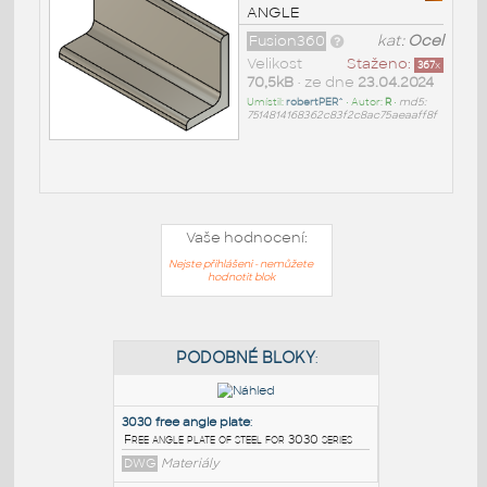
ANGLE
Fusion360
kat:
Ocel
Velikost
Staženo:
367
x
70,5kB
• ze dne
23.04.2024
Umístil:
robertPER^
• Autor:
R
•
md5:
7514814168362c83f2c8ac75aeaaff8f
Vaše hodnocení:
Nejste přihlášeni - nemůžete
hodnotit blok