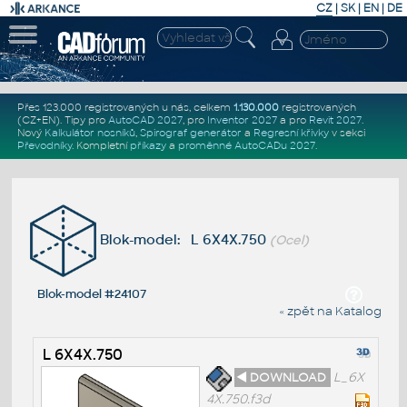
CZ
|
SK
|
EN
|
DE
Přes 123.000 registrovaných u nás, celkem
1.130.000
registrovaných
(CZ+EN)
. Tipy pro
AutoCAD 2027
, pro
Inventor 2027
a pro
Revit 2027
.
Nový
Kalkulátor nosníků
,
Spirograf generátor
a
Regresní křivky
v sekci
Převodníky
.
Kompletní
příkazy
a
proměnné AutoCADu 2027
.
Blok-model: L 6X4X.750
(Ocel)
Blok-model #24107
« zpět na Katalog
L 6X4X.750
◄ DOWNLOAD
L_6X
4X.750.f3d