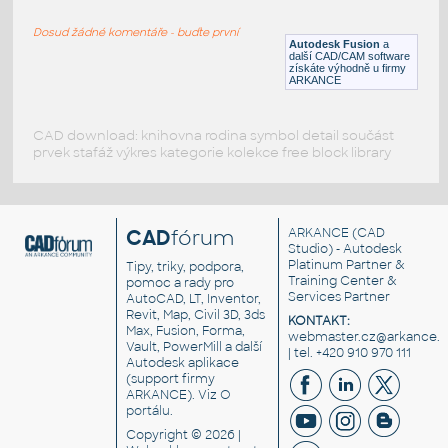
Lego gear 12 teeth angle
Dosud žádné komentáře - buďte první
IPT
Plastové součásti
Autodesk Fusion
a
další CAD/CAM software
získáte výhodně u firmy
ARKANCE
CAD download: knihovna rodina symbol detail součást
prvek stafáž výkres kategorie kolekce free block library
CAD
fórum
ARKANCE
(CAD
Studio) - Autodesk
Platinum Partner &
Tipy, triky, podpora,
Training Center &
pomoc a rady pro
Services Partner
AutoCAD, LT, Inventor,
Revit, Map, Civil 3D, 3ds
KONTAKT:
Max, Fusion, Forma,
webmaster.cz@arkance.w
Vault, PowerMill a další
| tel. +420 910 970 111
Autodesk aplikace
(support firmy
ARKANCE). Viz
O
portálu
.
Copyright © 2026 |