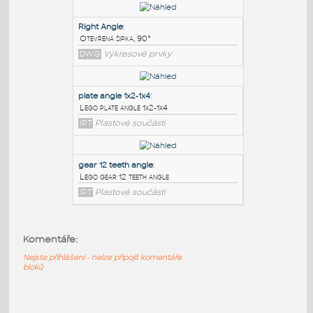
PODOBNÉ BLOKY
:
3030 free angle plate
:
Free angle plate of steel for 3030 series
DWG
Materiály
Right Angle
:
Otevřená šipka, 90°
DWG
Výkresové prvky
plate angle 1x2-1x4
:
Lego plate angle 1x2-1x4
Komentáře:
IPT
Plastové součásti
Nejste přihlášeni - nelze připojit komentáře
bloků
gear 12 teeth angle
: