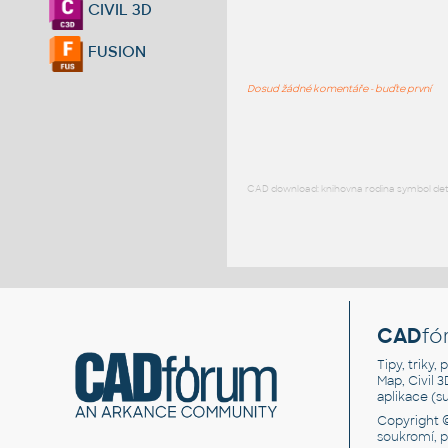
CIVIL 3D
FUSION
Dosud žádné komentáře - buďte první
CAD download: knihovna rodina symbol detai
CAD
fó
Tipy, triky
Map, Civil 
aplikace (
Copyright 
soukromí, 