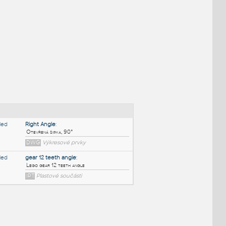
NÉ BLOKY
:
Right Angle
: