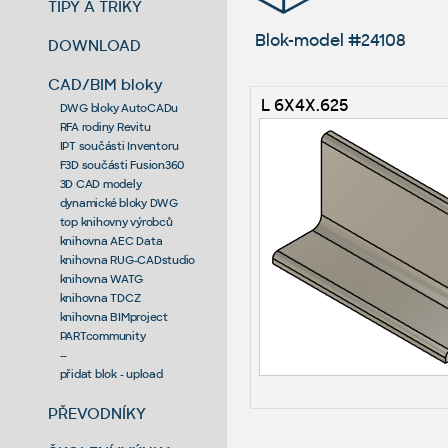
TIPY A TRIKY
Blok-model #24108
DOWNLOAD
CAD/BIM bloky
L 6X4X.625
DWG bloky AutoCADu
RFA rodiny Revitu
IPT součásti Inventoru
F3D součásti Fusion360
3D CAD modely
dynamické bloky DWG
top knihovny výrobců
knihovna AEC Data
knihovna RUG-CADstudio
knihovna WATG
knihovna TDCZ
knihovna BIMproject
PARTcommunity
--
přidat blok - upload
PŘEVODNÍKY