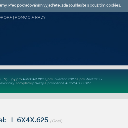
lamy. Před pokračováním vyjadřete, zda souhlasíte s použitím cookies.
 PODPORA | POMOC A RADY
Z+EN)
. Tipy pro
AutoCAD 2027
, pro
Inventor 2027
a pro
Revit 2027
.
řevodníky
.
Kompletní
příkazy
a
proměnné AutoCADu 2027
.
l: L 6X4X.625
(Ocel)