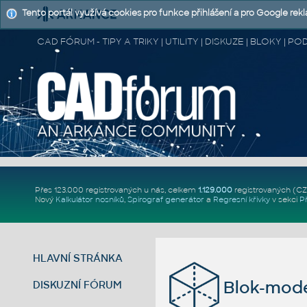
Tento portál využívá cookies pro funkce přihlášení a pro Google rek
CAD FÓRUM - TIPY A TRIKY | UTILITY | DISKUZE | BLOKY |
Přes 123.000 registrovaných u nás, celkem
1.129.000
registrovaných (C
Nový
Kalkulátor nosníků
,
Spirograf generátor
a
Regresní křivky
v sekci
P
HLAVNÍ STRÁNKA
Blok-mode
DISKUZNÍ FÓRUM