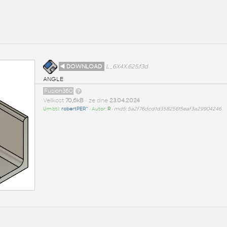
◄ DOWNLOAD
L_6X4X.625.f3d
ANGLE
Fusion360
Velikost
70,6kB
• ze dne
23.04.2024
Umístil:
robertPER^
• Autor:
R
•
md5: 5a2f76dcd1d35825615eaf3a29904246