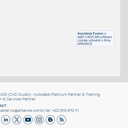
Otevřená šipka, 90°
DWG
Výkresové prvky
gear 12 teeth angle
:
Lego gear 12 teeth angle
Autodesk Fusion
a
IPT
Plastové součásti
další CAD/CAM software
získáte výhodně u firmy
ARKANCE
NCE
(CAD Studio) - Autodesk Platinum Partner & Training
r & Services Partner
AKT:
ster.cz@arkance.world | tel. +420 910 970 111