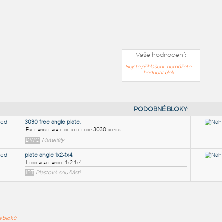
Vaše hodnocení:
Nejste přihlášeni - nemůžete
hodnotit blok
PODOB
ře bloků
3030 free angle plate
: