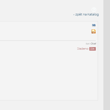
« zpět na Katalog
kat:
Ocel
Staženo:
224
x