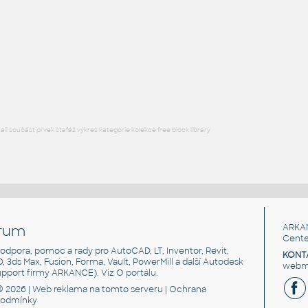
Free angle plate of steel for 3030 series
DWG
Materiály
plate angle 1x2-1x4
:
Lego plate angle 1x2-1x4
IPT
Plastové součásti
l součást prvek stafáž výkres kategorie kolekce free block library
rum
ARKA
Cente
, podpora, pomoc a rady pro AutoCAD, LT, Inventor, Revit,
KONT
3D, 3ds Max, Fusion, Forma, Vault, PowerMill a další Autodesk
webma
support firmy ARKANCE). Viz
O portálu
.
© 2026 |
Web reklama
na tomto serveru |
Ochrana
podmínky