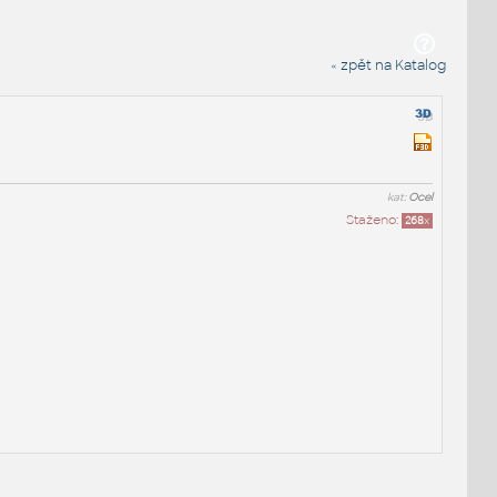
« zpět na Katalog
kat:
Ocel
Staženo:
268
x