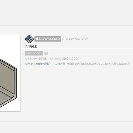
◄ DOWNLOAD
L_6X4X.500.f3d
ANGLE
Fusion360
Velikost
69kB
• ze dne
23.04.2024
Umístil:
robertPER^
• Autor:
R
•
md5: cd4bb8a0325f1741213844fd848a2d48