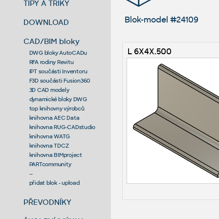
TIPY A TRIKY
Blok-model #24109
DOWNLOAD
CAD/BIM bloky
L 6X4X.500
DWG bloky AutoCADu
RFA rodiny Revitu
IPT součásti Inventoru
F3D součásti Fusion360
3D CAD modely
dynamické bloky DWG
top knihovny výrobců
knihovna AEC Data
knihovna RUG-CADstudio
knihovna WATG
knihovna TDCZ
knihovna BIMproject
PARTcommunity
--
přidat blok - upload
PŘEVODNÍKY