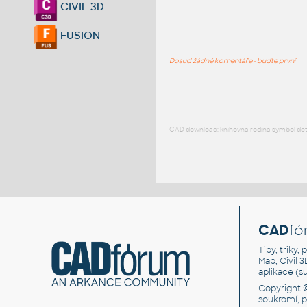
CIVIL 3D
FUSION
Dosud žádné komentáře - buďte první
CAD download: knihovna rodina symbol detai
CAD
fó
Tipy, triky
Map, Civil 
aplikace (
Copyright 
soukromí, 