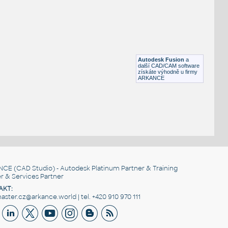
Otevřená šipka, 90°
DWG
Výkresové prvky
gear 12 teeth angle
:
Lego gear 12 teeth angle
Autodesk Fusion
a
IPT
Plastové součásti
další CAD/CAM software
získáte výhodně u firmy
ARKANCE
NCE
(CAD Studio) - Autodesk Platinum Partner & Training
r & Services Partner
AKT:
ster.cz@arkance.world | tel. +420 910 970 111