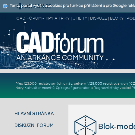
Tento portál využívá cookies pro funkce přihlášení a pro Google rek
CAD FÓRUM - TIPY A TRIKY | UTILITY | DISKUZE | BLOKY |
Přes 123.000 registrovaných u nás, celkem
1.129.000
registrovaných (C
Nový
Kalkulátor nosníků
,
Spirograf generátor
a
Regresní křivky
v sekci
P
HLAVNÍ STRÁNKA
Blok-mode
DISKUZNÍ FÓRUM