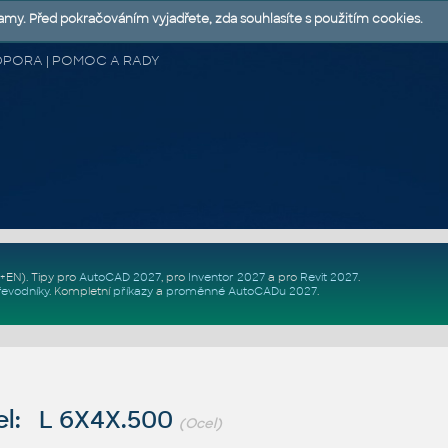
lamy. Před pokračováním vyjadřete, zda souhlasíte s použitím cookies.
 PODPORA | POMOC A RADY
Z+EN)
. Tipy pro
AutoCAD 2027
, pro
Inventor 2027
a pro
Revit 2027
.
řevodníky
.
Kompletní
příkazy
a
proměnné AutoCADu 2027
.
l: L 6X4X.500
(Ocel)