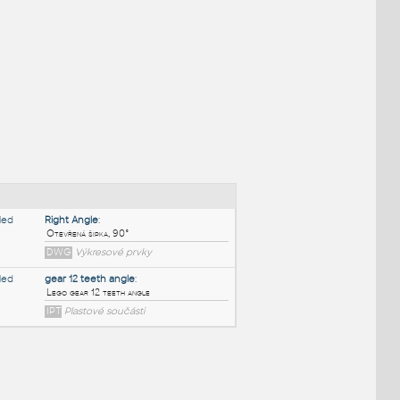
NÉ BLOKY
:
Right Angle
: