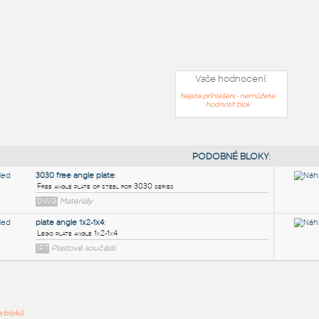
Vaše hodnocení:
Nejste přihlášeni - nemůžete
hodnotit blok
PODOB
ře bloků
3030 free angle plate
: