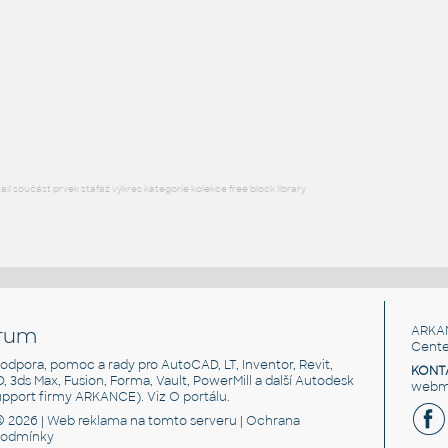
Free angle plate of steel for 3030 series
DWG
Materiály
plate angle 1x2-1x4
:
Lego plate angle 1x2-1x4
IPT
Plastové součásti
l součást prvek stafáž výkres kategorie kolekce free block library
rum
ARKA
Cente
, podpora, pomoc a rady pro AutoCAD, LT, Inventor, Revit,
KONT
3D, 3ds Max, Fusion, Forma, Vault, PowerMill a další Autodesk
webma
support firmy ARKANCE). Viz
O portálu
.
© 2026 |
Web reklama
na tomto serveru |
Ochrana
podmínky