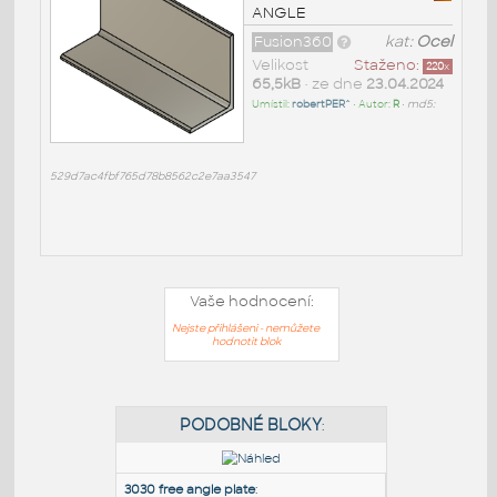
ANGLE
Fusion360
kat:
Ocel
Velikost
Staženo:
220
x
65,5kB
• ze dne
23.04.2024
Umístil:
robertPER^
• Autor:
R
•
md5:
529d7ac4fbf765d78b8562c2e7aa3547
Vaše hodnocení:
Nejste přihlášeni - nemůžete
hodnotit blok