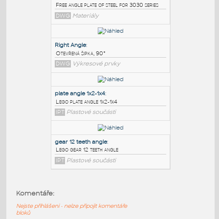
PODOBNÉ BLOKY
:
3030 free angle plate
:
Free angle plate of steel for 3030 series
DWG
Materiály
Right Angle
:
Otevřená šipka, 90°
DWG
Výkresové prvky
plate angle 1x2-1x4
:
Komentáře:
Lego plate angle 1x2-1x4
Nejste přihlášeni - nelze připojit komentáře
IPT
Plastové součásti
bloků