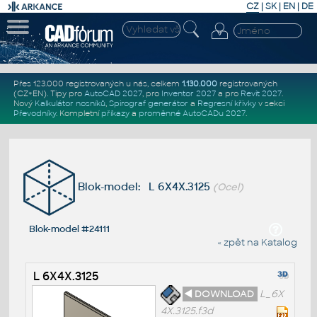
CZ
|
SK
|
EN
|
DE
Přes 123.000 registrovaných u nás, celkem
1.130.000
registrovaných
(CZ+EN)
. Tipy pro
AutoCAD 2027
, pro
Inventor 2027
a pro
Revit 2027
.
Nový
Kalkulátor nosníků
,
Spirograf generátor
a
Regresní křivky
v sekci
Převodníky
.
Kompletní
příkazy
a
proměnné AutoCADu 2027
.
Blok-model: L 6X4X.3125
(Ocel)
Blok-model #24111
« zpět na Katalog
L 6X4X.3125
◄ DOWNLOAD
L_6X
4X.3125.f3d