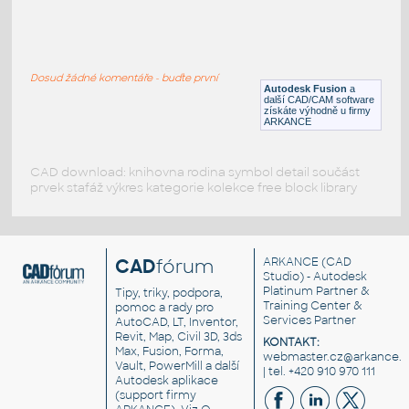
gear 12 teeth angle
:
Lego gear 12 teeth angle
Dosud žádné komentáře - buďte první
IPT
Plastové součásti
Autodesk Fusion
a
další CAD/CAM software
získáte výhodně u firmy
ARKANCE
CAD download: knihovna rodina symbol detail součást
prvek stafáž výkres kategorie kolekce free block library
CAD
fórum
ARKANCE
(CAD
Studio) - Autodesk
Platinum Partner &
Tipy, triky, podpora,
Training Center &
pomoc a rady pro
Services Partner
AutoCAD, LT, Inventor,
Revit, Map, Civil 3D, 3ds
KONTAKT:
Max, Fusion, Forma,
webmaster.cz@arkance.w
Vault, PowerMill a další
| tel. +420 910 970 111
Autodesk aplikace
(support firmy