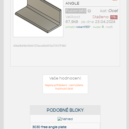
ANGLE
Fusion360
kat:
Ocel
Velikost
Staženo:
173
x
67,9kB
• ze dne
23.04.2024
Umístil:
robertPER^
• Autor:
R
•
md5:
49e0b94b19d472facd6d97a07347f180
Vaše hodnocení:
Nejste přihlášeni - nemůžete
hodnotit blok