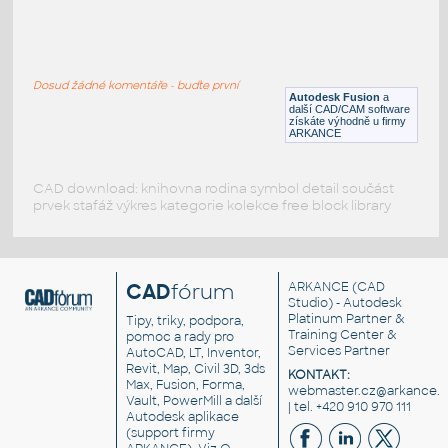
gear 12 teeth angle
:
Lego gear 12 teeth angle
Dosud žádné komentáře - buďte první
IPT
Plastové součásti
Autodesk Fusion
a
další CAD/CAM software
získáte výhodně u firmy
ARKANCE
CAD download: knihovna rodina symbol detail součást
prvek stafáž výkres kategorie kolekce free block library
CAD
fórum
ARKANCE
(CAD
Studio) - Autodesk
Platinum Partner &
Tipy, triky, podpora,
Training Center &
pomoc a rady pro
Services Partner
AutoCAD, LT, Inventor,
Revit, Map, Civil 3D, 3ds
KONTAKT:
Max, Fusion, Forma,
webmaster.cz@arkance.w
Vault, PowerMill a další
| tel. +420 910 970 111
Autodesk aplikace
(support firmy