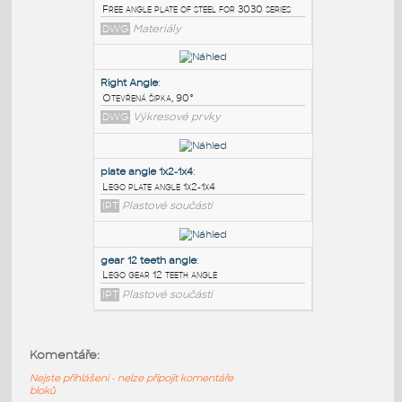
PODOBNÉ BLOKY
:
3030 free angle plate
:
Free angle plate of steel for 3030 series
DWG
Materiály
Right Angle
:
Otevřená šipka, 90°
DWG
Výkresové prvky
plate angle 1x2-1x4
:
Komentáře:
Lego plate angle 1x2-1x4
Nejste přihlášeni - nelze připojit komentáře
IPT
Plastové součásti
bloků