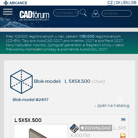
CZ
|
SK
|
EN
|
DE
Přes 123.000 registrovaných u nás, celkem
1.130.000
registrovaných
(CZ+EN)
. Tipy pro
AutoCAD 2027
, pro
Inventor 2027
a pro
Revit 2027
.
Nový
Kalkulátor nosníků
,
Spirograf generátor
a
Regresní křivky
v sekci
Převodníky
.
Kompletní
příkazy
a
proměnné AutoCADu 2027
.
Blok-model: L 5X5X.500
(Ocel)
Blok-model #24117
« zpět na Katalog
L 5X5X.500
◄ DOWNLOAD
L_5X5
X.500.f3d