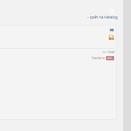
« zpět na Katalog
kat:
Ocel
Staženo:
420
x