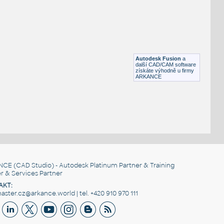
Otevřená šipka, 90°
DWG
Výkresové prvky
gear 12 teeth angle
:
Lego gear 12 teeth angle
Autodesk Fusion
a
IPT
Plastové součásti
další CAD/CAM software
získáte výhodně u firmy
ARKANCE
NCE
(CAD Studio) - Autodesk Platinum Partner & Training
r & Services Partner
AKT:
ster.cz@arkance.world | tel. +420 910 970 111