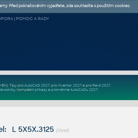
lamy. Před pokračováním vyjadřete, zda souhlasíte s použitím cookies.
 PODPORA | POMOC A RADY
Z+EN)
. Tipy pro
AutoCAD 2027
, pro
Inventor 2027
a pro
Revit 2027
.
řevodníky
.
Kompletní
příkazy
a
proměnné AutoCADu 2027
.
l: L 5X5X.3125
(Ocel)