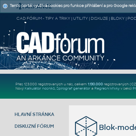
Tento portál využívá cookies pro funkce přihlášení a pro Google rek
CAD FÓRUM - TIPY A TRIKY | UTILITY | DISKUZE | BLOKY |
Přes 123.000 registrovaných u nás, celkem
1.130.000
registrovaných (C
Nový
Kalkulátor nosníků
,
Spirograf generátor
a
Regresní křivky
v sekci
P
HLAVNÍ STRÁNKA
Blok-mode
DISKUZNÍ FÓRUM