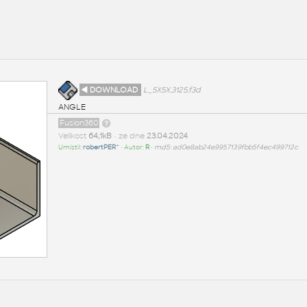
◄ DOWNLOAD
L_5X5X.3125.f3d
ANGLE
Fusion360
Velikost
64,1kB
• ze dne
23.04.2024
Umístil:
robertPER^
• Autor:
R
•
md5: ad0e8ab24e9957139fbb5f4ec499712c