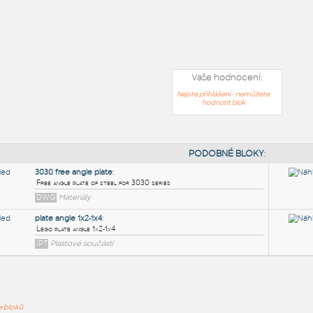
Vaše hodnocení:
Nejste přihlášeni - nemůžete
hodnotit blok
PODOB
ře bloků
3030 free angle plate
: