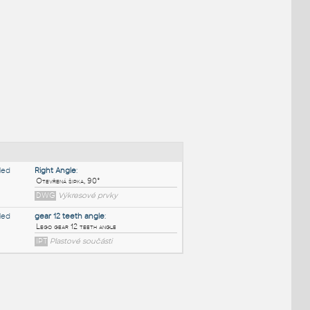
NÉ BLOKY
:
Right Angle
: