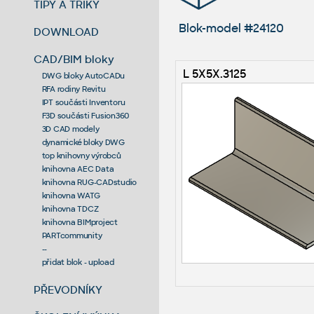
TIPY A TRIKY
Blok-model #24120
DOWNLOAD
CAD/BIM bloky
L 5X5X.3125
DWG bloky AutoCADu
RFA rodiny Revitu
IPT součásti Inventoru
F3D součásti Fusion360
3D CAD modely
dynamické bloky DWG
top knihovny výrobců
knihovna AEC Data
knihovna RUG-CADstudio
knihovna WATG
knihovna TDCZ
knihovna BIMproject
PARTcommunity
--
přidat blok - upload
PŘEVODNÍKY