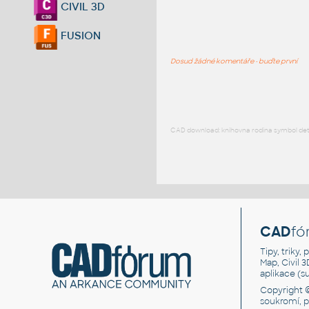
CIVIL 3D
FUSION
Dosud žádné komentáře - buďte první
CAD download: knihovna rodina symbol detai
CAD
fó
Tipy, triky
Map, Civil 
aplikace (
Copyright 
soukromí, 