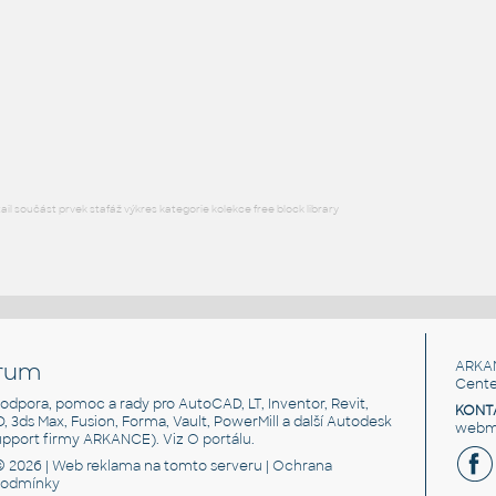
Free angle plate of steel for 3030 series
DWG
Materiály
plate angle 1x2-1x4
:
Lego plate angle 1x2-1x4
IPT
Plastové součásti
l součást prvek stafáž výkres kategorie kolekce free block library
rum
ARKA
Cente
, podpora, pomoc a rady pro AutoCAD, LT, Inventor, Revit,
KONT
3D, 3ds Max, Fusion, Forma, Vault, PowerMill a další Autodesk
webma
support firmy ARKANCE). Viz
O portálu
.
© 2026 |
Web reklama
na tomto serveru |
Ochrana
podmínky