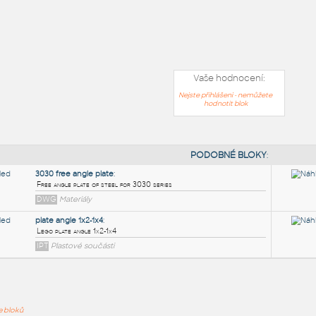
Vaše hodnocení:
Nejste přihlášeni - nemůžete
hodnotit blok
PODOB
ře bloků
3030 free angle plate
: