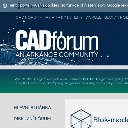
Tento portál využívá cookies pro funkce přihlášení a pro Google rek
CAD FÓRUM - TIPY A TRIKY | UTILITY | DISKUZE | BLOKY |
Přes 123.000 registrovaných u nás, celkem
1.130.000
registrovaných (C
Nový
Kalkulátor nosníků
,
Spirograf generátor
a
Regresní křivky
v sekci
P
HLAVNÍ STRÁNKA
Blok-mode
DISKUZNÍ FÓRUM