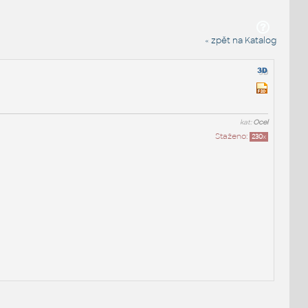
« zpět na Katalog
kat:
Ocel
Staženo:
230
x