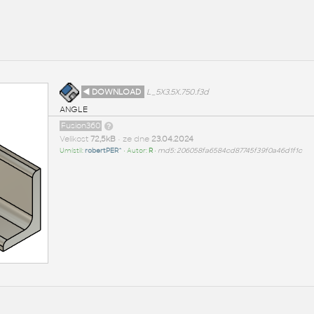
◄ DOWNLOAD
L_5X3.5X.750.f3d
ANGLE
Fusion360
Velikost
72,5kB
• ze dne
23.04.2024
Umístil:
robertPER^
• Autor:
R
•
md5: 206058fa6584cd87745f39f0a46d1f1c