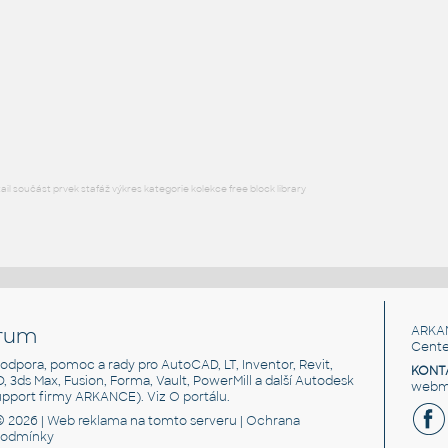
Free angle plate of steel for 3030 series
DWG
Materiály
plate angle 1x2-1x4
:
Lego plate angle 1x2-1x4
IPT
Plastové součásti
l součást prvek stafáž výkres kategorie kolekce free block library
rum
ARKA
Cente
, podpora, pomoc a rady pro AutoCAD, LT, Inventor, Revit,
KONT
3D, 3ds Max, Fusion, Forma, Vault, PowerMill a další Autodesk
webma
support firmy ARKANCE). Viz
O portálu
.
© 2026 |
Web reklama
na tomto serveru |
Ochrana
podmínky