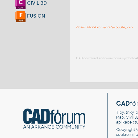
CIVIL 3D
FUSION
Dosud žádné komentáře - buďte první
CAD download: knihovna rodina symbol detai
CAD
fó
Tipy, triky
Map, Civil 
aplikace (
Copyright 
soukromí, 