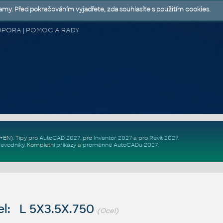
lamy. Před pokračováním vyjadřete, zda souhlasíte s použitím cookies.
 PODPORA | POMOC A RADY
Z+EN)
. Tipy pro
AutoCAD 2027
, pro
Inventor 2027
a pro
Revit 2027
.
řevodníky
.
Kompletní
příkazy
a
proměnné AutoCADu 2027
.
l: L 5X3.5X.750
(Ocel)