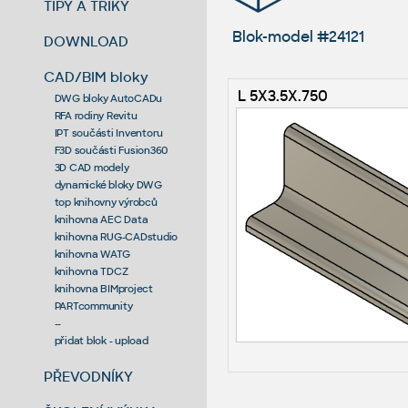
TIPY A TRIKY
Blok-model #24121
DOWNLOAD
CAD/BIM bloky
L 5X3.5X.750
DWG bloky AutoCADu
RFA rodiny Revitu
IPT součásti Inventoru
F3D součásti Fusion360
3D CAD modely
dynamické bloky DWG
top knihovny výrobců
knihovna AEC Data
knihovna RUG-CADstudio
knihovna WATG
knihovna TDCZ
knihovna BIMproject
PARTcommunity
--
přidat blok - upload
PŘEVODNÍKY