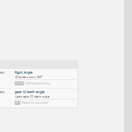
NÉ BLOKY
:
Right Angle
: