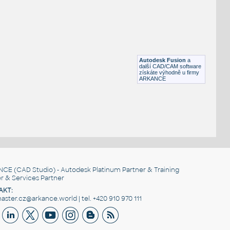
Otevřená šipka, 90°
DWG
Výkresové prvky
gear 12 teeth angle
:
Lego gear 12 teeth angle
Autodesk Fusion
a
IPT
Plastové součásti
další CAD/CAM software
získáte výhodně u firmy
ARKANCE
NCE
(CAD Studio) - Autodesk Platinum Partner & Training
r & Services Partner
AKT:
ster.cz@arkance.world | tel. +420 910 970 111