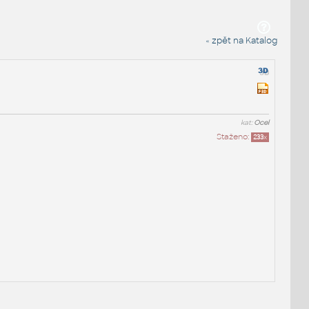
« zpět na Katalog
kat:
Ocel
Staženo:
233
x