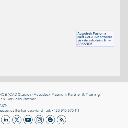
Otevřená šipka, 90°
DWG
Výkresové prvky
gear 12 teeth angle
:
Lego gear 12 teeth angle
Autodesk Fusion
a
IPT
Plastové součásti
další CAD/CAM software
získáte výhodně u firmy
ARKANCE
NCE
(CAD Studio) - Autodesk Platinum Partner & Training
r & Services Partner
AKT:
ster.cz@arkance.world | tel. +420 910 970 111