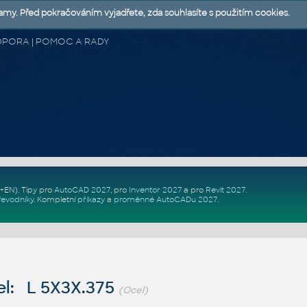
lamy. Před pokračováním vyjadřete, zda souhlasíte s použitím cookies.
 PODPORA | POMOC A RADY
Z+EN)
. Tipy pro
AutoCAD 2027
, pro
Inventor 2027
a pro
Revit 2027
.
řevodníky
.
Kompletní
příkazy
a
proměnné AutoCADu 2027
.
l: L 5X3X.375
(Ocel)