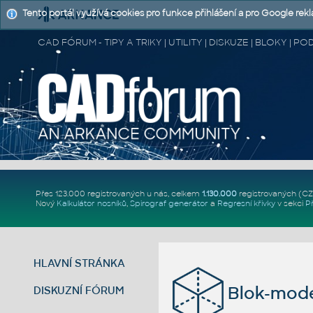
Tento portál využívá cookies pro funkce přihlášení a pro Google rek
CAD FÓRUM - TIPY A TRIKY | UTILITY | DISKUZE | BLOKY |
Přes 123.000 registrovaných u nás, celkem
1.130.000
registrovaných (C
Nový
Kalkulátor nosníků
,
Spirograf generátor
a
Regresní křivky
v sekci
P
HLAVNÍ STRÁNKA
Blok-mode
DISKUZNÍ FÓRUM