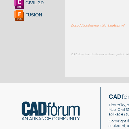
CIVIL 3D
FUSION
Dosud žádné komentáře - buďte první
CAD download: knihovna rodina symbol detai
CAD
fó
Tipy, triky
Map, Civil 
aplikace (
Copyright 
soukromí, 