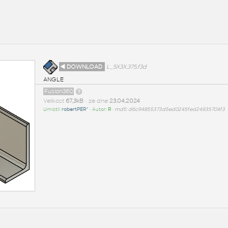
◄ DOWNLOAD
L_5X3X.375.f3d
ANGLE
Fusion360
Velikost
67,3kB
• ze dne
23.04.2024
Umístil:
robertPER^
• Autor:
R
•
md5: d6c94855373d5ed0245fed24935704f3