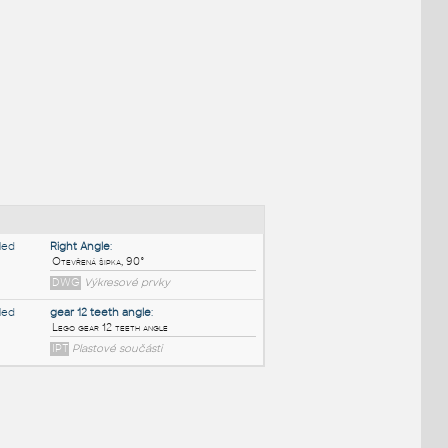
NÉ BLOKY
:
Right Angle
: