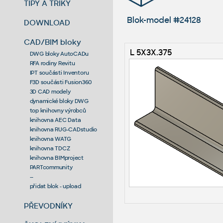
TIPY A TRIKY
Blok-model #24128
DOWNLOAD
CAD/BIM bloky
L 5X3X.375
DWG bloky AutoCADu
RFA rodiny Revitu
IPT součásti Inventoru
F3D součásti Fusion360
3D CAD modely
dynamické bloky DWG
top knihovny výrobců
knihovna AEC Data
knihovna RUG-CADstudio
knihovna WATG
knihovna TDCZ
knihovna BIMproject
PARTcommunity
--
přidat blok - upload
PŘEVODNÍKY