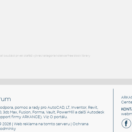
Free angle plate of steel for 3030 series
DWG
Materiály
plate angle 1x2-1x4
:
Lego plate angle 1x2-1x4
IPT
Plastové součásti
l součást prvek stafáž výkres kategorie kolekce free block library
rum
ARKA
Cente
, podpora, pomoc a rady pro AutoCAD, LT, Inventor, Revit,
KONT
3D, 3ds Max, Fusion, Forma, Vault, PowerMill a další Autodesk
webma
support firmy ARKANCE). Viz
O portálu
.
© 2026 |
Web reklama
na tomto serveru |
Ochrana
podmínky