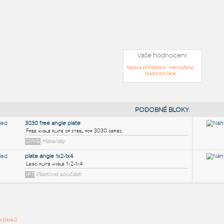
Vaše hodnocení:
Nejste přihlášeni - nemůžete
hodnotit blok
PODOB
ře bloků
3030 free angle plate
: