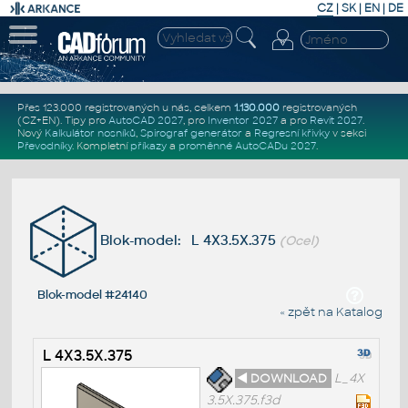
CZ
|
SK
|
EN
|
DE
Přes 123.000 registrovaných u nás, celkem
1.130.000
registrovaných
(CZ+EN)
. Tipy pro
AutoCAD 2027
, pro
Inventor 2027
a pro
Revit 2027
.
Nový
Kalkulátor nosníků
,
Spirograf generátor
a
Regresní křivky
v sekci
Převodníky
.
Kompletní
příkazy
a
proměnné AutoCADu 2027
.
Blok-model: L 4X3.5X.375
(Ocel)
Blok-model #24140
« zpět na Katalog
L 4X3.5X.375
◄ DOWNLOAD
L_4X
3.5X.375.f3d