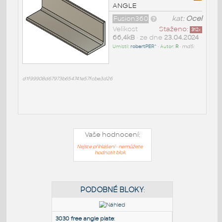
ANGLE
Fusion360
kat:
Ocel
Velikost
Staženo:
312
x
66,4kB
• ze dne
23.04.2024
Umístil:
robertPER^
• Autor:
R
•
md5:
d1f99908d67973b654741e57fcbe3d26
Vaše hodnocení:
Nejste přihlášeni - nemůžete
hodnotit blok