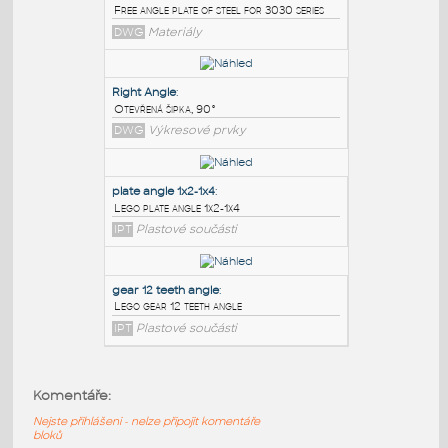
PODOBNÉ BLOKY
:
3030 free angle plate
:
Free angle plate of steel for 3030 series
DWG
Materiály
Right Angle
:
Otevřená šipka, 90°
DWG
Výkresové prvky
plate angle 1x2-1x4
:
Komentáře:
Lego plate angle 1x2-1x4
Nejste přihlášeni - nelze připojit komentáře
IPT
Plastové součásti
bloků