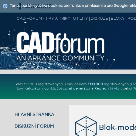
Tento portál využívá cookies pro funkce přihlášení a pro Google rek
CAD FÓRUM - TIPY A TRIKY | UTILITY | DISKUZE | BLOKY |
Přes 123.000 registrovaných u nás, celkem
1.130.000
registrovaných (C
Nový
Kalkulátor nosníků
,
Spirograf generátor
a
Regresní křivky
v sekci
P
HLAVNÍ STRÁNKA
Blok-mode
DISKUZNÍ FÓRUM