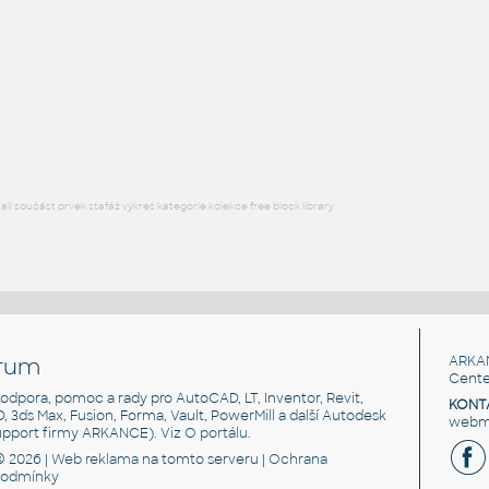
Free angle plate of steel for 3030 series
DWG
Materiály
plate angle 1x2-1x4
:
Lego plate angle 1x2-1x4
IPT
Plastové součásti
l součást prvek stafáž výkres kategorie kolekce free block library
rum
ARKA
Cente
, podpora, pomoc a rady pro AutoCAD, LT, Inventor, Revit,
KONT
3D, 3ds Max, Fusion, Forma, Vault, PowerMill a další Autodesk
webma
support firmy ARKANCE). Viz
O portálu
.
© 2026 |
Web reklama
na tomto serveru |
Ochrana
podmínky