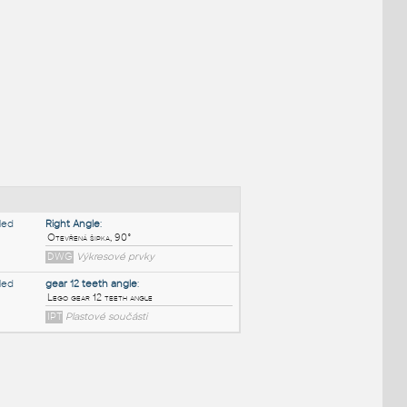
NÉ BLOKY
:
Right Angle
: