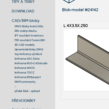
TIPY A TRIKY
Blok-model #24142
DOWNLOAD
CAD/BIM bloky
L 4X3.5X.250
DWG bloky AutoCADu
RFA rodiny Revitu
IPT součásti Inventoru
F3D součásti Fusion360
3D CAD modely
dynamické bloky DWG
top knihovny výrobců
knihovna AEC Data
knihovna RUG-CADstudio
knihovna WATG
knihovna TDCZ
knihovna BIMproject
PARTcommunity
--
přidat blok - upload
PŘEVODNÍKY