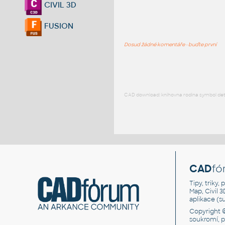
CIVIL 3D
FUSION
Dosud žádné komentáře - buďte první
CAD download: knihovna rodina symbol detai
CAD
fó
Tipy, triky
Map, Civil 
aplikace (
Copyright 
soukromí, 