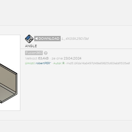
◄ DOWNLOAD
L_4X3.5X.250.f3d
ANGLE
Fusion360
Velikost
63,4kB
• ze dne
23.04.2024
Umístil:
robertPER^
• Autor:
R
•
md5: bfda14ab497d48e69825d63eb81535e8