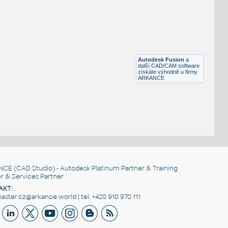
Otevřená šipka, 90°
DWG
Výkresové prvky
gear 12 teeth angle
:
Lego gear 12 teeth angle
Autodesk Fusion
a
IPT
Plastové součásti
další CAD/CAM software
získáte výhodně u firmy
ARKANCE
NCE
(CAD Studio) - Autodesk Platinum Partner & Training
r & Services Partner
AKT:
ster.cz@arkance.world | tel. +420 910 970 111