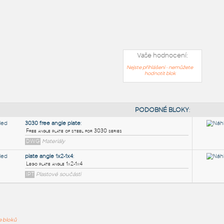
Vaše hodnocení:
Nejste přihlášeni - nemůžete
hodnotit blok
PODOB
ře bloků
3030 free angle plate
: