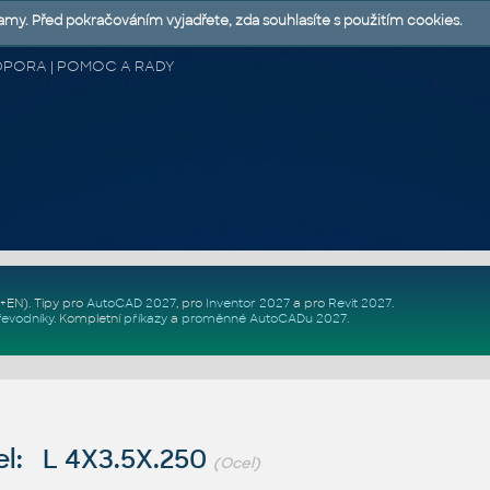
lamy. Před pokračováním vyjadřete, zda souhlasíte s použitím cookies.
 PODPORA | POMOC A RADY
Z+EN)
. Tipy pro
AutoCAD 2027
, pro
Inventor 2027
a pro
Revit 2027
.
řevodníky
.
Kompletní
příkazy
a
proměnné AutoCADu 2027
.
l: L 4X3.5X.250
(Ocel)