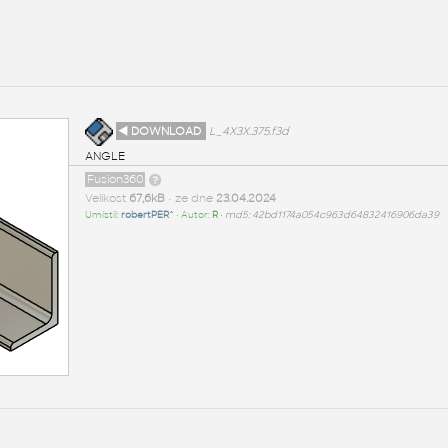
◄ DOWNLOAD
L_4X3X.375.f3d
ANGLE
Fusion360
Velikost
67,6kB
• ze dne
23.04.2024
Umístil:
robertPER^
• Autor:
R
•
md5: 42bd1174a054c963d64832416906da39