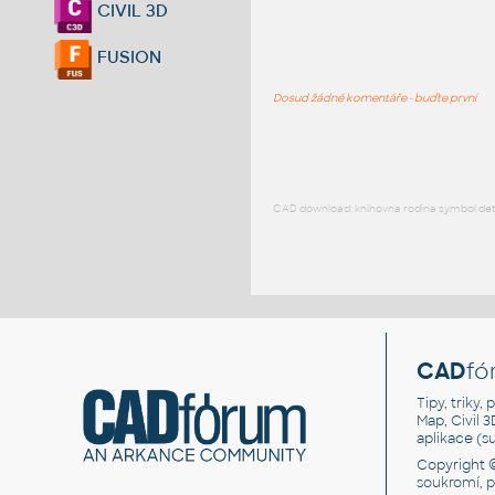
CIVIL 3D
FUSION
Dosud žádné komentáře - buďte první
CAD download: knihovna rodina symbol detai
CAD
fó
Tipy, triky
Map, Civil 
aplikace (
Copyright 
soukromí, 