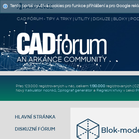
Tento portál využívá cookies pro funkce přihlášení a pro Google rek
CAD FÓRUM - TIPY A TRIKY | UTILITY | DISKUZE | BLOKY |
Přes 123.000 registrovaných u nás, celkem
1.130.000
registrovaných (C
Nový
Kalkulátor nosníků
,
Spirograf generátor
a
Regresní křivky
v sekci
P
HLAVNÍ STRÁNKA
Blok-mode
DISKUZNÍ FÓRUM