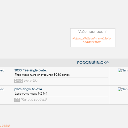
Vaše hodnocení:
Nejste přihlášeni - nemůžete
hodnotit blok
PODOB
ře bloků
3030 free angle plate
: