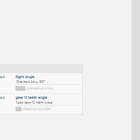
NÉ BLOKY
:
Right Angle
: