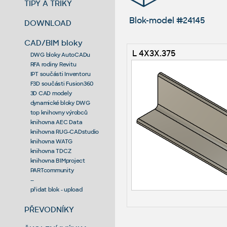
TIPY A TRIKY
Blok-model #24145
DOWNLOAD
CAD/BIM bloky
L 4X3X.375
DWG bloky AutoCADu
RFA rodiny Revitu
IPT součásti Inventoru
F3D součásti Fusion360
3D CAD modely
dynamické bloky DWG
top knihovny výrobců
knihovna AEC Data
knihovna RUG-CADstudio
knihovna WATG
knihovna TDCZ
knihovna BIMproject
PARTcommunity
--
přidat blok - upload
PŘEVODNÍKY