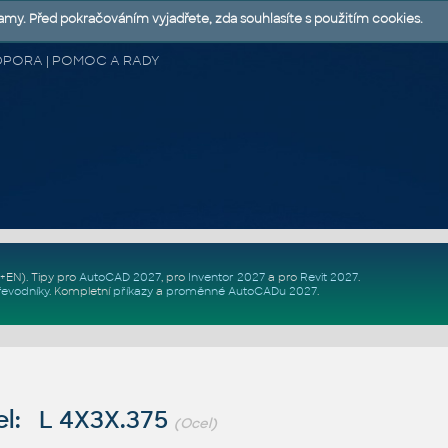
lamy. Před pokračováním vyjadřete, zda souhlasíte s použitím cookies.
 PODPORA | POMOC A RADY
Z+EN)
. Tipy pro
AutoCAD 2027
, pro
Inventor 2027
a pro
Revit 2027
.
řevodníky
.
Kompletní
příkazy
a
proměnné AutoCADu 2027
.
l: L 4X3X.375
(Ocel)