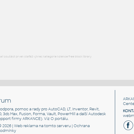
Free angle plate of steel for 3030 series
DWG
Materiály
plate angle 1x2-1x4
:
Lego plate angle 1x2-1x4
IPT
Plastové součásti
l součást prvek stafáž výkres kategorie kolekce free block library
rum
ARKA
Cente
, podpora, pomoc a rady pro AutoCAD, LT, Inventor, Revit,
KONT
3D, 3ds Max, Fusion, Forma, Vault, PowerMill a další Autodesk
webma
support firmy ARKANCE). Viz
O portálu
.
© 2026 |
Web reklama
na tomto serveru |
Ochrana
podmínky