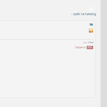
« zpět na Katalog
kat:
Ocel
Staženo:
370
x