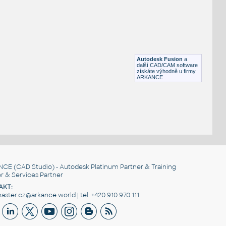
Otevřená šipka, 90°
DWG
Výkresové prvky
gear 12 teeth angle
:
Lego gear 12 teeth angle
Autodesk Fusion
a
IPT
Plastové součásti
další CAD/CAM software
získáte výhodně u firmy
ARKANCE
NCE
(CAD Studio) - Autodesk Platinum Partner & Training
r & Services Partner
AKT:
ster.cz@arkance.world | tel. +420 910 970 111