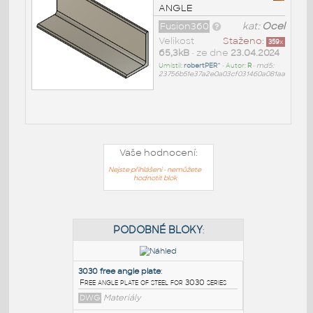
ANGLE
Fusion360
kat:
Ocel
Velikost
Staženo:
359
x
65,3kB
• ze dne
23.04.2024
Umístil:
robertPER^
• Autor:
R
•
md5:
23756b51e37a2e0a03cf031460a081aa
Vaše hodnocení:
Nejste přihlášeni - nemůžete
hodnotit blok