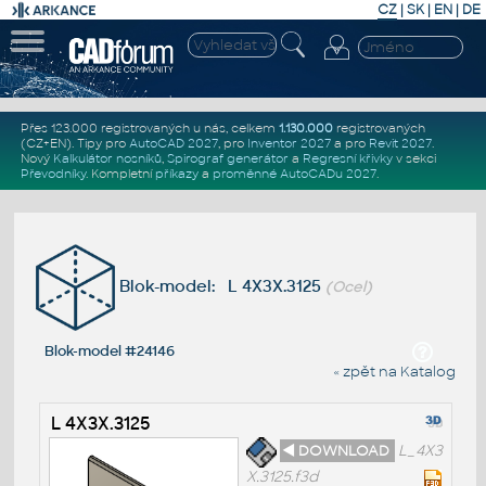
CZ
|
SK
|
EN
|
DE
Přes 123.000 registrovaných u nás, celkem
1.130.000
registrovaných
(CZ+EN)
. Tipy pro
AutoCAD 2027
, pro
Inventor 2027
a pro
Revit 2027
.
Nový
Kalkulátor nosníků
,
Spirograf generátor
a
Regresní křivky
v sekci
Převodníky
.
Kompletní
příkazy
a
proměnné AutoCADu 2027
.
Blok-model: L 4X3X.3125
(Ocel)
Blok-model #24146
« zpět na Katalog
L 4X3X.3125
◄ DOWNLOAD
L_4X3
X.3125.f3d