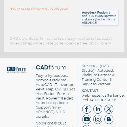
Lego gear 12 teeth angle
Dosud žádné komentáře - buďte první
IPT
Plastové součásti
Autodesk Fusion
a
další CAD/CAM software
získáte výhodně u firmy
ARKANCE
CAD download: knihovna rodina symbol detail součást
prvek stafáž výkres kategorie kolekce free block library
CAD
fórum
ARKANCE
(CAD
Studio) - Autodesk
Platinum Partner &
Tipy, triky, podpora,
Training Center &
pomoc a rady pro
Services Partner
AutoCAD, LT, Inventor,
Revit, Map, Civil 3D, 3ds
KONTAKT:
Max, Fusion, Forma,
webmaster.cz@arkance.w
Vault, PowerMill a další
| tel. +420 910 970 111
Autodesk aplikace
(support firmy
ARKANCE). Viz
O
portálu
.
Copyright © 2026 |