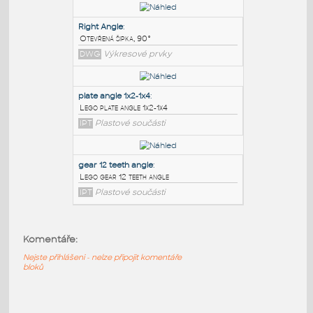
PODOBNÉ BLOKY
:
3030 free angle plate
:
Free angle plate of steel for 3030 series
DWG
Materiály
Right Angle
:
Otevřená šipka, 90°
DWG
Výkresové prvky
plate angle 1x2-1x4
:
Lego plate angle 1x2-1x4
Komentáře:
IPT
Plastové součásti
Nejste přihlášeni - nelze připojit komentáře
bloků
gear 12 teeth angle
: