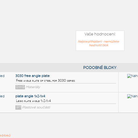
Vaše hodnocení:
Nejste přihlášeni - nemůžete
hodnotit blok
PODOB
ře bloků
3030 free angle plate
: