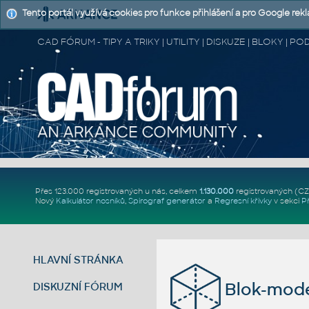
Tento portál využívá cookies pro funkce přihlášení a pro Google rek
CAD FÓRUM - TIPY A TRIKY | UTILITY | DISKUZE | BLOKY |
Přes 123.000 registrovaných u nás, celkem
1.130.000
registrovaných (C
Nový
Kalkulátor nosníků
,
Spirograf generátor
a
Regresní křivky
v sekci
P
HLAVNÍ STRÁNKA
Blok-mode
DISKUZNÍ FÓRUM