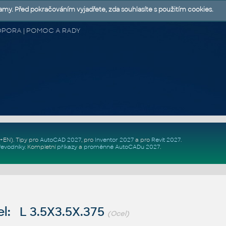
lamy. Před pokračováním vyjadřete, zda souhlasíte s použitím cookies.
 PODPORA | POMOC A RADY
Z+EN)
. Tipy pro
AutoCAD 2027
, pro
Inventor 2027
a pro
Revit 2027
.
řevodníky
.
Kompletní
příkazy
a
proměnné AutoCADu 2027
.
l: L 3.5X3.5X.375
(Ocel)