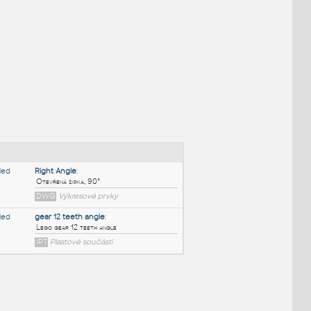
NÉ BLOKY
:
Right Angle
: