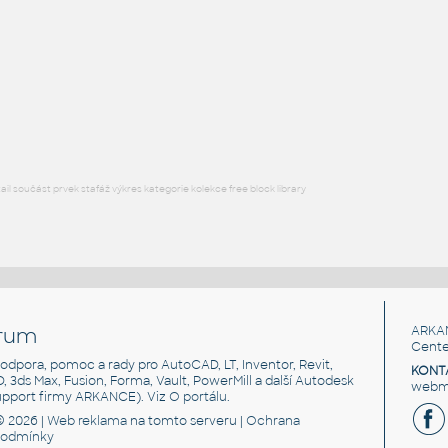
Free angle plate of steel for 3030 series
DWG
Materiály
plate angle 1x2-1x4
:
Lego plate angle 1x2-1x4
IPT
Plastové součásti
l součást prvek stafáž výkres kategorie kolekce free block library
rum
ARKA
Cente
, podpora, pomoc a rady pro AutoCAD, LT, Inventor, Revit,
KONT
3D, 3ds Max, Fusion, Forma, Vault, PowerMill a další Autodesk
webma
support firmy ARKANCE). Viz
O portálu
.
© 2026 |
Web reklama
na tomto serveru |
Ochrana
podmínky