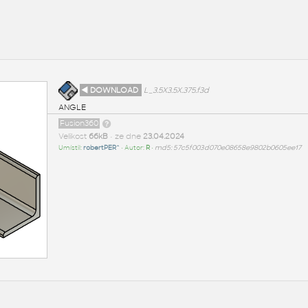
◄ DOWNLOAD
L_3.5X3.5X.375.f3d
ANGLE
Fusion360
Velikost
66kB
• ze dne
23.04.2024
Umístil:
robertPER^
• Autor:
R
•
md5: 57c5f003d070e08658e9802b0605ee17