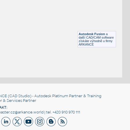
Otevřená šipka, 90°
DWG
Výkresové prvky
gear 12 teeth angle
:
Lego gear 12 teeth angle
Autodesk Fusion
a
IPT
Plastové součásti
další CAD/CAM software
získáte výhodně u firmy
ARKANCE
NCE
(CAD Studio) - Autodesk Platinum Partner & Training
r & Services Partner
AKT:
ster.cz@arkance.world | tel. +420 910 970 111