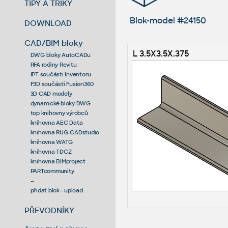
TIPY A TRIKY
Blok-model #24150
DOWNLOAD
CAD/BIM bloky
L 3.5X3.5X.375
DWG bloky AutoCADu
RFA rodiny Revitu
IPT součásti Inventoru
F3D součásti Fusion360
3D CAD modely
dynamické bloky DWG
top knihovny výrobců
knihovna AEC Data
knihovna RUG-CADstudio
knihovna WATG
knihovna TDCZ
knihovna BIMproject
PARTcommunity
--
přidat blok - upload
PŘEVODNÍKY