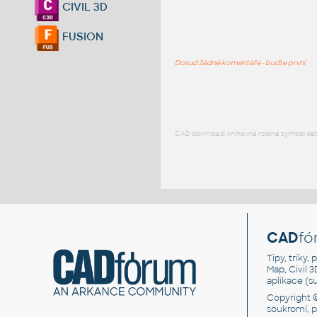
CIVIL 3D
FUSION
Dosud žádné komentáře - buďte první
CAD download: knihovna rodina symbol detai
CAD
fó
Tipy, triky
Map, Civil 
aplikace (
Copyright 
soukromí, 