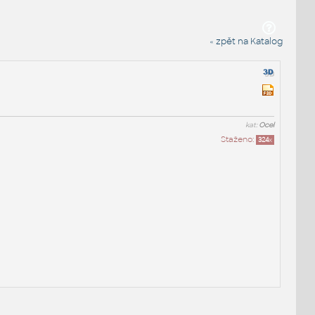
« zpět na Katalog
kat:
Ocel
Staženo:
324
x