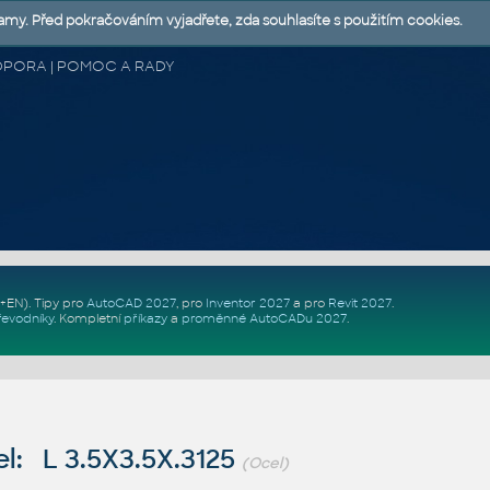
lamy. Před pokračováním vyjadřete, zda souhlasíte s použitím cookies.
 PODPORA | POMOC A RADY
Z+EN)
. Tipy pro
AutoCAD 2027
, pro
Inventor 2027
a pro
Revit 2027
.
řevodníky
.
Kompletní
příkazy
a
proměnné AutoCADu 2027
.
l: L 3.5X3.5X.3125
(Ocel)