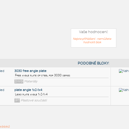
Vaše hodnocení:
Nejste přihlášeni - nemůžete
hodnotit blok
PODOB
ře bloků
3030 free angle plate
: