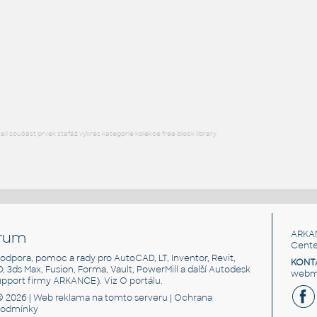
Free angle plate of steel for 3030 series
DWG
Materiály
plate angle 1x2-1x4
:
Lego plate angle 1x2-1x4
IPT
Plastové součásti
l součást prvek stafáž výkres kategorie kolekce free block library
rum
ARKA
Cente
, podpora, pomoc a rady pro AutoCAD, LT, Inventor, Revit,
KONT
3D, 3ds Max, Fusion, Forma, Vault, PowerMill a další Autodesk
webma
support firmy ARKANCE). Viz
O portálu
.
© 2026 |
Web reklama
na tomto serveru |
Ochrana
podmínky