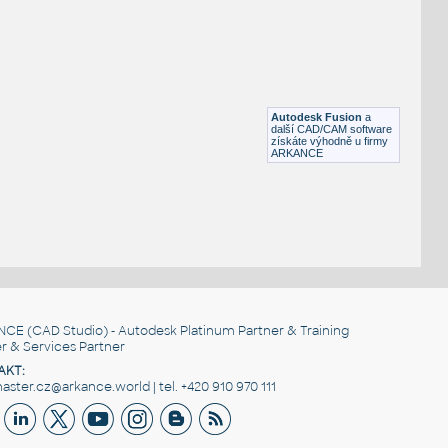
Otevřená šipka, 90°
DWG
Výkresové prvky
gear 12 teeth angle
:
Lego gear 12 teeth angle
Autodesk Fusion
a
IPT
Plastové součásti
další CAD/CAM software
získáte výhodně u firmy
ARKANCE
NCE
(CAD Studio) - Autodesk Platinum Partner & Training
r & Services Partner
AKT:
ster.cz@arkance.world | tel. +420 910 970 111