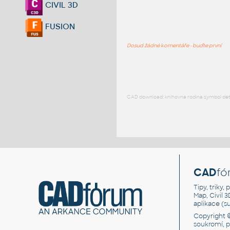
CIVIL 3D
FUSION
Dosud žádné komentáře - buďte první
CAD download: knihovna rodina symbol detai
CAD
fó
Tipy, triky
Map, Civil 
aplikace (
Copyright 
soukromí, 