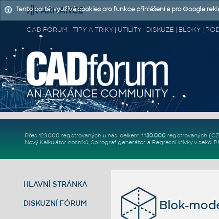
Tento portál využívá cookies pro funkce přihlášení a pro Google rek
CAD FÓRUM - TIPY A TRIKY | UTILITY | DISKUZE | BLOKY |
Přes 123.000 registrovaných u nás, celkem
1.130.000
registrovaných (C
Nový
Kalkulátor nosníků
,
Spirograf generátor
a
Regresní křivky
v sekci
P
HLAVNÍ STRÁNKA
Blok-mode
DISKUZNÍ FÓRUM