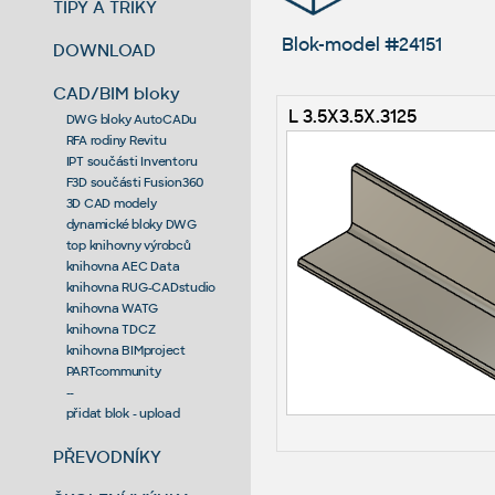
TIPY A TRIKY
Blok-model #24151
DOWNLOAD
CAD/BIM bloky
L 3.5X3.5X.3125
DWG bloky AutoCADu
RFA rodiny Revitu
IPT součásti Inventoru
F3D součásti Fusion360
3D CAD modely
dynamické bloky DWG
top knihovny výrobců
knihovna AEC Data
knihovna RUG-CADstudio
knihovna WATG
knihovna TDCZ
knihovna BIMproject
PARTcommunity
--
přidat blok - upload
PŘEVODNÍKY