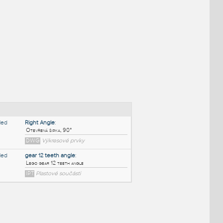
NÉ BLOKY
:
Right Angle
: