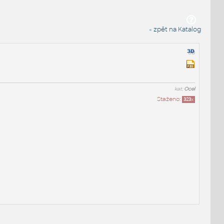
« zpět na Katalog
kat:
Ocel
Staženo:
323
x