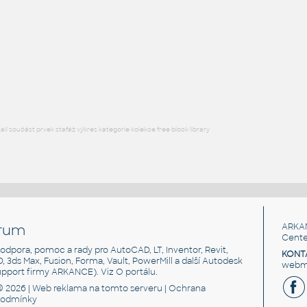
Free angle plate of steel for 3030 series
DWG
Materiály
plate angle 1x2-1x4
:
Lego plate angle 1x2-1x4
IPT
Plastové součásti
l součást prvek stafáž výkres kategorie kolekce free block library
rum
ARKA
Cente
, podpora, pomoc a rady pro AutoCAD, LT, Inventor, Revit,
KONT
3D, 3ds Max, Fusion, Forma, Vault, PowerMill a další Autodesk
webma
support firmy ARKANCE). Viz
O portálu
.
© 2026 |
Web reklama
na tomto serveru |
Ochrana
podmínky