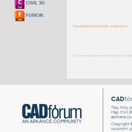
CIVIL 3D
FUSION
Dosud žádné komentáře - buďte první
CAD download: knihovna rodina symbol detai
CAD
fó
Tipy, triky
Map, Civil 
aplikace (
Copyright 
soukromí, 