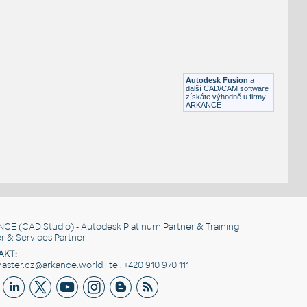
Otevřená šipka, 90°
DWG
Výkresové prvky
gear 12 teeth angle
:
Lego gear 12 teeth angle
Autodesk Fusion
a
IPT
Plastové součásti
další CAD/CAM software
získáte výhodně u firmy
ARKANCE
NCE
(CAD Studio) - Autodesk Platinum Partner & Training
r & Services Partner
AKT:
ster.cz@arkance.world | tel. +420 910 970 111