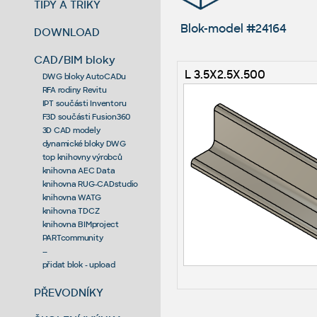
TIPY A TRIKY
Blok-model #24164
DOWNLOAD
CAD/BIM bloky
L 3.5X2.5X.500
DWG bloky AutoCADu
RFA rodiny Revitu
IPT součásti Inventoru
F3D součásti Fusion360
3D CAD modely
dynamické bloky DWG
top knihovny výrobců
knihovna AEC Data
knihovna RUG-CADstudio
knihovna WATG
knihovna TDCZ
knihovna BIMproject
PARTcommunity
--
přidat blok - upload
PŘEVODNÍKY