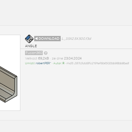
◄ DOWNLOAD
L_3.5X2.5X.500.f3d
ANGLE
Fusion360
Velikost
69,2kB
• ze dne
23.04.2024
Umístil:
robertPER^
• Autor:
R
•
md5: 287c5dd8fc2191ef6b6502bb98bb8ba8