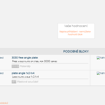
Vaše hodnocení:
Nejste přihlášeni - nemůžete
hodnotit blok
PODOB
ře bloků
3030 free angle plate
: