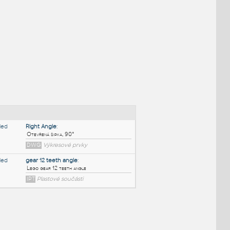
NÉ BLOKY
:
Right Angle
: