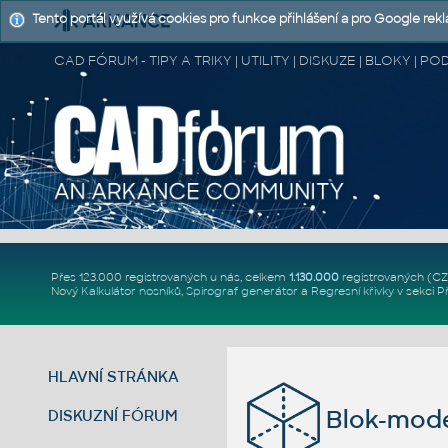
Tento portál využívá cookies pro funkce přihlášení a pro Google rek
CAD FÓRUM - TIPY A TRIKY | UTILITY | DISKUZE | BLOKY |
Přes 123.000 registrovaných u nás, celkem
1.130.000
registrovaných (C
Nový
Kalkulátor nosníků
,
Spirograf generátor
a
Regresní křivky
v sekci
P
HLAVNÍ STRÁNKA
Blok-mode
DISKUZNÍ FÓRUM