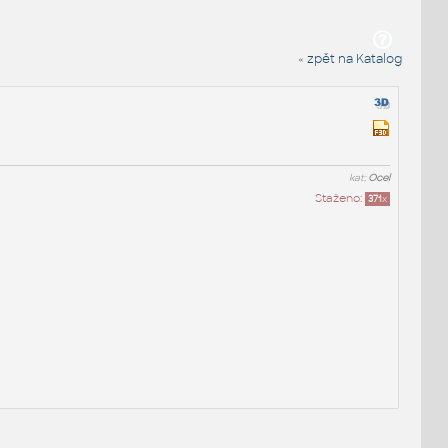
« zpět na Katalog
kat:
Ocel
Staženo:
371
x