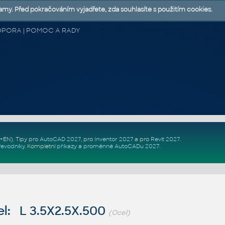
lamy. Před pokračováním vyjadřete, zda souhlasíte s použitím cookies.
 PODPORA | POMOC A RADY
Z+EN)
. Tipy pro
AutoCAD 2027
, pro
Inventor 2027
a pro
Revit 2027
.
řevodníky
.
Kompletní
příkazy
a
proměnné AutoCADu 2027
.
l: L 3.5X2.5X.500
(Ocel)