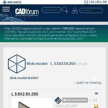
CZ
|
SK
|
EN
|
DE
Přes 123.000 registrovaných u nás, celkem
1.130.000
registrovaných
(CZ+EN)
. Tipy pro
AutoCAD 2027
, pro
Inventor 2027
a pro
Revit 2027
.
Nový
Kalkulátor nosníků
,
Spirograf generátor
a
Regresní křivky
v sekci
Převodníky
.
Kompletní
příkazy
a
proměnné AutoCADu 2027
.
Blok-model: L 3.5X2.5X.250
(Ocel)
Blok-model #24167
« zpět na Katalog
L 3.5X2.5X.250
◄ DOWNLOAD
L_3.5
X2.5X.250.f3d