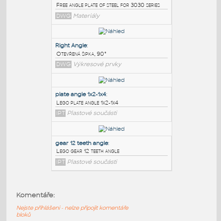
PODOBNÉ BLOKY
:
3030 free angle plate
:
Free angle plate of steel for 3030 series
DWG
Materiály
Right Angle
:
Otevřená šipka, 90°
DWG
Výkresové prvky
plate angle 1x2-1x4
:
Komentáře:
Lego plate angle 1x2-1x4
Nejste přihlášeni - nelze připojit komentáře
IPT
Plastové součásti
bloků