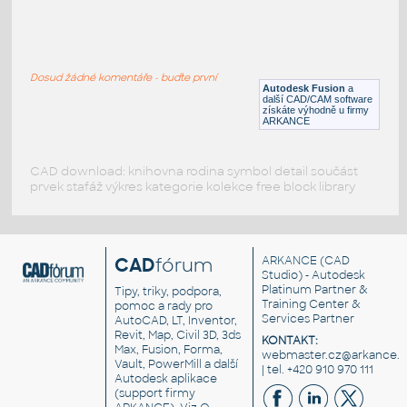
gear 12 teeth angle
:
Lego gear 12 teeth angle
Dosud žádné komentáře - buďte první
IPT
Plastové součásti
Autodesk Fusion
a
další CAD/CAM software
získáte výhodně u firmy
ARKANCE
CAD download: knihovna rodina symbol detail součást
prvek stafáž výkres kategorie kolekce free block library
CAD
fórum
ARKANCE
(CAD
Studio) - Autodesk
Platinum Partner &
Tipy, triky, podpora,
Training Center &
pomoc a rady pro
Services Partner
AutoCAD, LT, Inventor,
Revit, Map, Civil 3D, 3ds
KONTAKT:
Max, Fusion, Forma,
webmaster.cz@arkance.w
Vault, PowerMill a další
| tel. +420 910 970 111
Autodesk aplikace
(support firmy