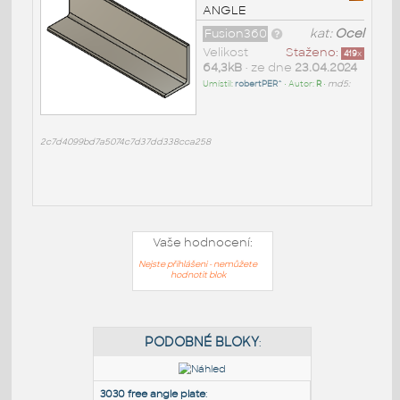
ANGLE
Fusion360
kat:
Ocel
Velikost
Staženo:
419
x
64,3kB
• ze dne
23.04.2024
Umístil:
robertPER^
• Autor:
R
•
md5:
2c7d4099bd7a5074c7d37dd338cca258
Vaše hodnocení:
Nejste přihlášeni - nemůžete
hodnotit blok