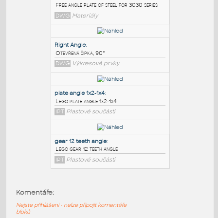
PODOBNÉ BLOKY
:
3030 free angle plate
:
Free angle plate of steel for 3030 series
DWG
Materiály
Right Angle
:
Otevřená šipka, 90°
DWG
Výkresové prvky
plate angle 1x2-1x4
:
Komentáře:
Lego plate angle 1x2-1x4
Nejste přihlášeni - nelze připojit komentáře
IPT
Plastové součásti
bloků