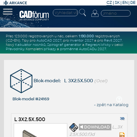
CZ
|
SK
|
EN
|
DE
Přes 123.000 registrovaných u nás, celkem
1.130.000
registrovaných
(CZ+EN)
. Tipy pro
AutoCAD 2027
, pro
Inventor 2027
a pro
Revit 2027
.
Nový
Kalkulátor nosníků
,
Spirograf generátor
a
Regresní křivky
v sekci
Převodníky
.
Kompletní
příkazy
a
proměnné AutoCADu 2027
.
Blok-model: L 3X2.5X.500
(Ocel)
Blok-model #24169
« zpět na Katalog
L 3X2.5X.500
◄ DOWNLOAD
L_3X
2.5X.500.f3d