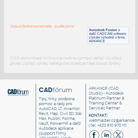
gear 12 teeth angle
:
Lego gear 12 teeth angle
Dosud žádné komentáře - buďte první
IPT
Plastové součásti
Autodesk Fusion
a
další CAD/CAM software
získáte výhodně u firmy
ARKANCE
CAD download: knihovna rodina symbol detail součást
prvek stafáž výkres kategorie kolekce free block library
CAD
fórum
ARKANCE
(CAD
Studio) - Autodesk
Platinum Partner &
Tipy, triky, podpora,
Training Center &
pomoc a rady pro
Services Partner
AutoCAD, LT, Inventor,
Revit, Map, Civil 3D, 3ds
KONTAKT:
Max, Fusion, Forma,
webmaster.cz@arkance.w
Vault, PowerMill a další
| tel. +420 910 970 111
Autodesk aplikace
(support firmy