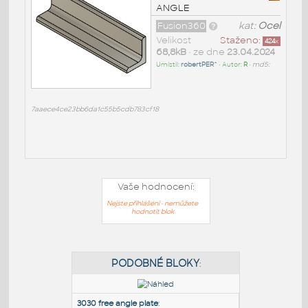
ANGLE
Fusion360
kat:
Ocel
Velikost
Staženo:
424
x
68,8kB
• ze dne
23.04.2024
Umístil:
robertPER^
• Autor:
R
•
md5:
7aaece4ce23bb6da1c55b5cdb783cf18
Vaše hodnocení:
Nejste přihlášeni - nemůžete
hodnotit blok