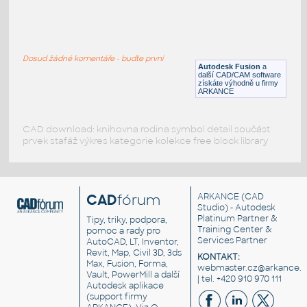
gear 12 teeth angle
:
Lego gear 12 teeth angle
Dosud žádné komentáře - buďte první
IPT
Plastové součásti
Autodesk Fusion
a
další CAD/CAM software
získáte výhodně u firmy
ARKANCE
CAD download: knihovna rodina symbol detail součást
prvek stafáž výkres kategorie kolekce free block library
CAD
fórum
ARKANCE
(CAD
Studio) - Autodesk
Platinum Partner &
Tipy, triky, podpora,
Training Center &
pomoc a rady pro
Services Partner
AutoCAD, LT, Inventor,
Revit, Map, Civil 3D, 3ds
KONTAKT:
Max, Fusion, Forma,
webmaster.cz@arkance.w
Vault, PowerMill a další
| tel. +420 910 970 111
Autodesk aplikace
(support firmy