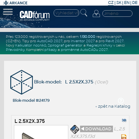
CZ
|
SK
|
EN
|
DE
Přes 123.000 registrovaných u nás, celkem
1.130.000
registrovaných
(CZ+EN)
. Tipy pro
AutoCAD 2027
, pro
Inventor 2027
a pro
Revit 2027
.
Nový
Kalkulátor nosníků
,
Spirograf generátor
a
Regresní křivky
v sekci
Převodníky
.
Kompletní
příkazy
a
proměnné AutoCADu 2027
.
Blok-model: L 2.5X2X.375
(Ocel)
Blok-model #24179
« zpět na Katalog
L 2.5X2X.375
◄ DOWNLOAD
L_2.5
X2X.375.f3d