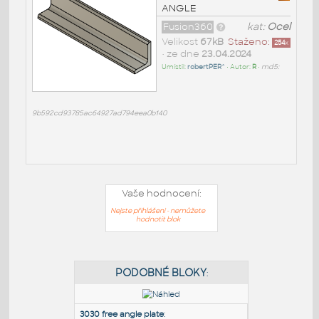
ANGLE
Fusion360
kat:
Ocel
Velikost
67kB
Staženo:
254
x
• ze dne
23.04.2024
Umístil:
robertPER^
• Autor:
R
•
md5:
9b592cd93785ac64927ad794eea0b140
Vaše hodnocení:
Nejste přihlášeni - nemůžete
hodnotit blok