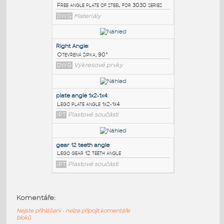
PODOBNÉ BLOKY
:
3030 free angle plate
:
Free angle plate of steel for 3030 series
DWG
Materiály
Right Angle
:
Otevřená šipka, 90°
DWG
Výkresové prvky
plate angle 1x2-1x4
:
Komentáře:
Lego plate angle 1x2-1x4
Nejste přihlášeni - nelze připojit komentáře
IPT
Plastové součásti
bloků