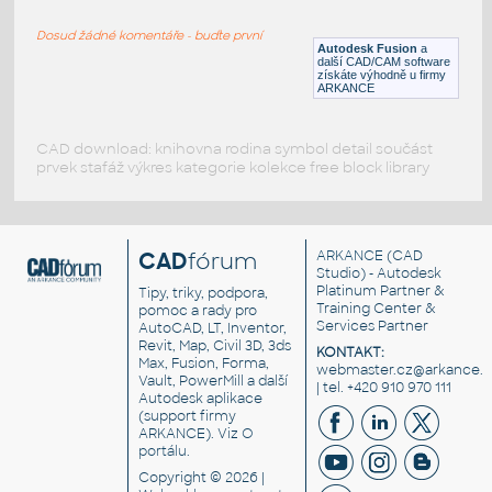
Lego gear 12 teeth angle
Dosud žádné komentáře - buďte první
IPT
Plastové součásti
Autodesk Fusion
a
další CAD/CAM software
získáte výhodně u firmy
ARKANCE
CAD download: knihovna rodina symbol detail součást
prvek stafáž výkres kategorie kolekce free block library
CAD
fórum
ARKANCE
(CAD
Studio) - Autodesk
Platinum Partner &
Tipy, triky, podpora,
Training Center &
pomoc a rady pro
Services Partner
AutoCAD, LT, Inventor,
Revit, Map, Civil 3D, 3ds
KONTAKT:
Max, Fusion, Forma,
webmaster.cz@arkance.w
Vault, PowerMill a další
| tel. +420 910 970 111
Autodesk aplikace
(support firmy
ARKANCE). Viz
O
portálu
.
Copyright © 2026 |