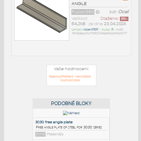
ANGLE
Fusion360
kat:
Ocel
Velikost
Staženo:
350
x
64,2kB
• ze dne
23.04.2024
Umístil:
robertPER^
• Autor:
R
•
md5:
191dbbe22cf11611239eb60c636d0177
Vaše hodnocení:
Nejste přihlášeni - nemůžete
hodnotit blok