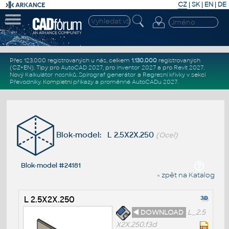
CZ
|
SK
|
EN
|
DE
Přes 123.000 registrovaných u nás, celkem
1.130.000
registrovaných
(CZ+EN)
. Tipy pro
AutoCAD 2027
, pro
Inventor 2027
a pro
Revit 2027
.
Nový
Kalkulátor nosníků
,
Spirograf generátor
a
Regresní křivky
v sekci
Převodníky
.
Kompletní
příkazy
a
proměnné AutoCADu 2027
.
Blok-model: L 2.5X2X.250
(Ocel)
Blok-model #24181
« zpět na Katalog
L 2.5X2X.250
◄ DOWNLOAD
L_2.5
X2X.250.f3d