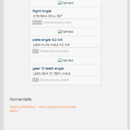
PODOBNÉ BLOKY
:
3030 free angle plate
:
Free angle plate of steel for 3030 series
DWG
Materiály
Right Angle
:
Otevřená šipka, 90°
DWG
Výkresové prvky
plate angle 1x2-1x4
:
Lego plate angle 1x2-1x4
Komentáře:
IPT
Plastové součásti
Nejste přihlášeni - nelze připojit komentáře
bloků
gear 12 teeth angle
: