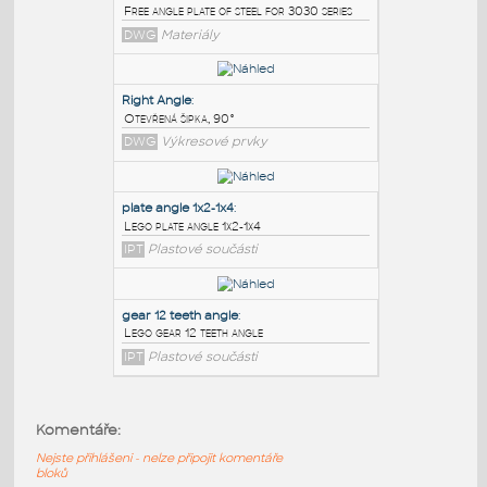
PODOBNÉ BLOKY
:
3030 free angle plate
:
Free angle plate of steel for 3030 series
DWG
Materiály
Right Angle
:
Otevřená šipka, 90°
DWG
Výkresové prvky
plate angle 1x2-1x4
:
Komentáře:
Lego plate angle 1x2-1x4
Nejste přihlášeni - nelze připojit komentáře
IPT
Plastové součásti
bloků