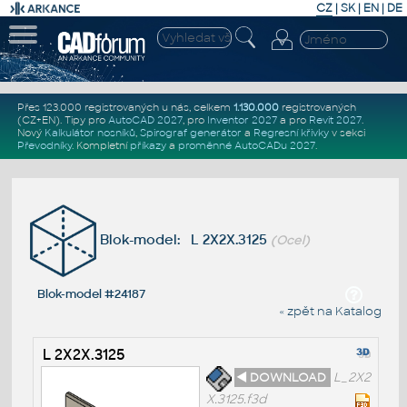
CZ
|
SK
|
EN
|
DE
Přes 123.000 registrovaných u nás, celkem
1.130.000
registrovaných
(CZ+EN)
. Tipy pro
AutoCAD 2027
, pro
Inventor 2027
a pro
Revit 2027
.
Nový
Kalkulátor nosníků
,
Spirograf generátor
a
Regresní křivky
v sekci
Převodníky
.
Kompletní
příkazy
a
proměnné AutoCADu 2027
.
Blok-model: L 2X2X.3125
(Ocel)
Blok-model #24187
« zpět na Katalog
L 2X2X.3125
◄ DOWNLOAD
L_2X2
X.3125.f3d