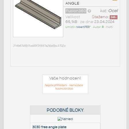
ANGLE
Fusion360
kat:
Ocel
Velikost
Staženo:
348
x
65,1kB
• ze dne
23.04.2024
Umístil:
robertPER^
• Autor:
R
•
md5:
314b67d8b7ce89f3f847a26a6bc3702c
Vaše hodnocení:
Nejste přihlášeni - nemůžete
hodnotit blok