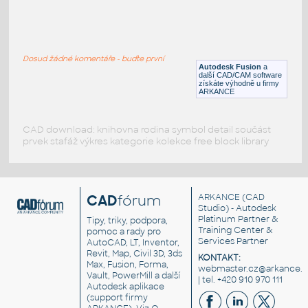
gear 12 teeth angle
:
Lego gear 12 teeth angle
Dosud žádné komentáře - buďte první
IPT
Plastové součásti
Autodesk Fusion
a
další CAD/CAM software
získáte výhodně u firmy
ARKANCE
CAD download: knihovna rodina symbol detail součást
prvek stafáž výkres kategorie kolekce free block library
CAD
fórum
ARKANCE
(CAD
Studio) - Autodesk
Platinum Partner &
Tipy, triky, podpora,
Training Center &
pomoc a rady pro
Services Partner
AutoCAD, LT, Inventor,
Revit, Map, Civil 3D, 3ds
KONTAKT:
Max, Fusion, Forma,
webmaster.cz@arkance.w
Vault, PowerMill a další
| tel. +420 910 970 111
Autodesk aplikace
(support firmy