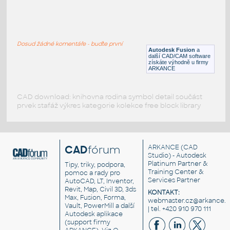
gear 12 teeth angle
:
Lego gear 12 teeth angle
Dosud žádné komentáře - buďte první
IPT
Plastové součásti
Autodesk Fusion
a
další CAD/CAM software
získáte výhodně u firmy
ARKANCE
CAD download: knihovna rodina symbol detail součást
prvek stafáž výkres kategorie kolekce free block library
CAD
fórum
ARKANCE
(CAD
Studio) - Autodesk
Platinum Partner &
Tipy, triky, podpora,
Training Center &
pomoc a rady pro
Services Partner
AutoCAD, LT, Inventor,
Revit, Map, Civil 3D, 3ds
KONTAKT:
Max, Fusion, Forma,
webmaster.cz@arkance.w
Vault, PowerMill a další
| tel. +420 910 970 111
Autodesk aplikace
(support firmy