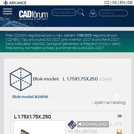
CZ
|
SK
|
EN
|
DE
Přes 123.000 registrovaných u nás, celkem
1.130.000
registrovaných
(CZ+EN)
. Tipy pro
AutoCAD 2027
, pro
Inventor 2027
a pro
Revit 2027
.
Nový
Kalkulátor nosníků
,
Spirograf generátor
a
Regresní křivky
v sekci
Převodníky
.
Kompletní
příkazy
a
proměnné AutoCADu 2027
.
Blok-model: L 1.75X1.75X.250
(Ocel)
Blok-model #24196
« zpět na Katalog
L 1.75X1.75X.250
◄ DOWNLOAD
L_1.75
X1.75X.250.f3d