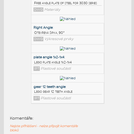
PODOBNÉ BLOKY
:
3030 free angle plate
:
Free angle plate of steel for 3030 series
DWG
Materiály
Right Angle
:
Otevřená šipka, 90°
DWG
Výkresové prvky
plate angle 1x2-1x4
:
Komentáře:
Lego plate angle 1x2-1x4
Nejste přihlášeni - nelze připojit komentáře
IPT
Plastové součásti
bloků