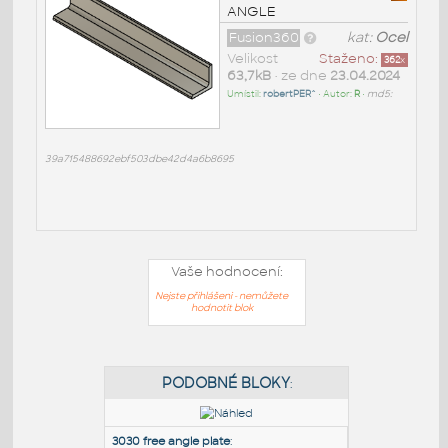
ANGLE
Fusion360
kat:
Ocel
Velikost
Staženo:
362
x
63,7kB
• ze dne
23.04.2024
Umístil:
robertPER^
• Autor:
R
•
md5:
39a715488692ebf503dbe42d4a6b8695
Vaše hodnocení:
Nejste přihlášeni - nemůžete
hodnotit blok