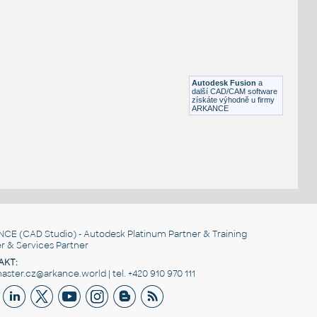
Otevřená šipka, 90°
DWG
Výkresové prvky
gear 12 teeth angle
:
Lego gear 12 teeth angle
Autodesk Fusion
a
IPT
Plastové součásti
další CAD/CAM software
získáte výhodně u firmy
ARKANCE
NCE
(CAD Studio) - Autodesk Platinum Partner & Training
r & Services Partner
AKT:
ster.cz@arkance.world | tel. +420 910 970 111