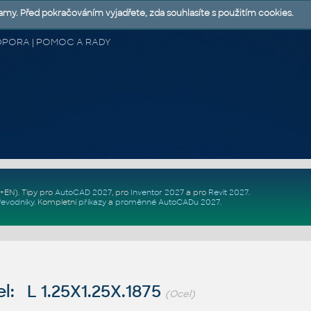
lamy. Před pokračováním vyjadřete, zda souhlasíte s použitím cookies.
 PODPORA | POMOC A RADY
Z+EN)
. Tipy pro
AutoCAD 2027
, pro
Inventor 2027
a pro
Revit 2027
.
řevodníky
.
Kompletní
příkazy
a
proměnné AutoCADu 2027
.
: L 1.25X1.25X.1875
(Ocel)