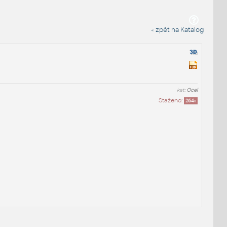
« zpět na Katalog
kat:
Ocel
Staženo:
264
x