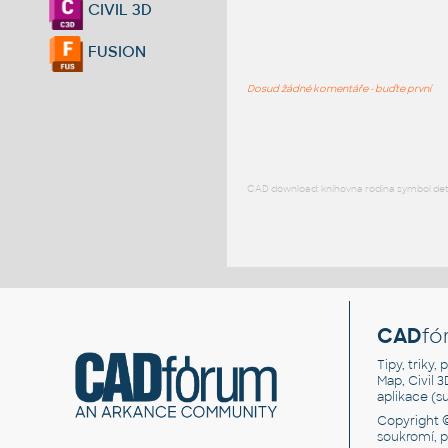
CIVIL 3D
FUSION
Dosud žádné komentáře - buďte první
CAD download: knihovna rodina symbol detai
CAD
fó
Tipy, triky
Map, Civil 
aplikace (
Copyright 
soukromí, 