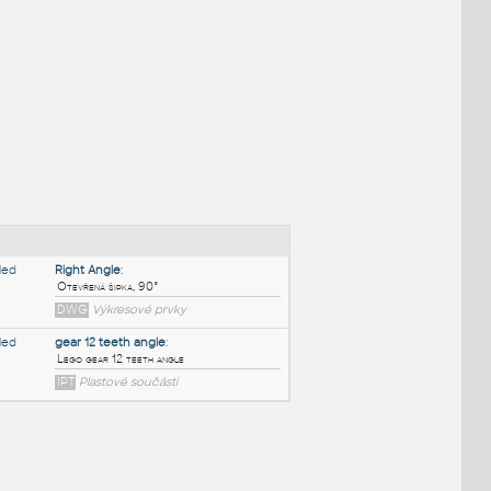
NÉ BLOKY
:
Right Angle
: