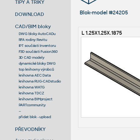
TIPY A TRIKY
Blok-model #24205
DOWNLOAD
CAD/BIM bloky
L 1.25X1.25X.1875
DWG bloky AutoCADu
RFA rodiny Revitu
IPT součásti Inventoru
F3D součásti Fusion360
3D CAD modely
dynamické bloky DWG
top knihovny výrobců
knihovna AEC Data
knihovna RUG-CADstudio
knihovna WATG
knihovna TDCZ
knihovna BIMproject
PARTcommunity
--
přidat blok - upload
PŘEVODNÍKY