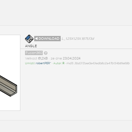
◄ DOWNLOAD
L_1.25X1.25X.1875.f3d
ANGLE
Fusion360
Velikost
61,2kB
• ze dne
23.04.2024
Umístil:
robertPER^
• Autor:
R
•
md5: 3bd372ae0a43edb8c2a47b134b61e68b