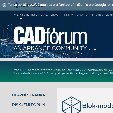
Tento portál využívá cookies pro funkce přihlášení a pro Google rek
CAD FÓRUM - TIPY A TRIKY | UTILITY | DISKUZE | BLOKY |
Přes 123.000 registrovaných u nás, celkem
1.130.000
registrovaných (C
Nový
Kalkulátor nosníků
,
Spirograf generátor
a
Regresní křivky
v sekci
P
HLAVNÍ STRÁNKA
Blok-model
DISKUZNÍ FÓRUM