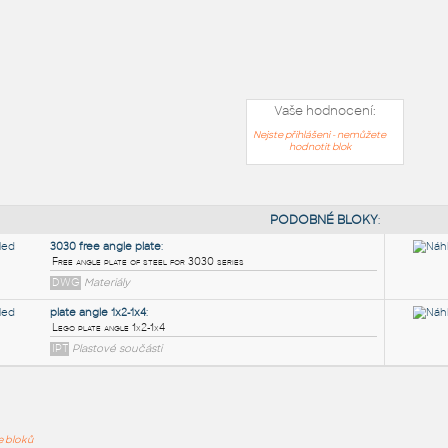
Vaše hodnocení:
Nejste přihlášeni - nemůžete
hodnotit blok
PODOB
ře bloků
3030 free angle plate
: