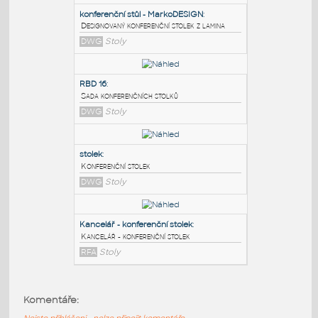
PODOBNÉ BLOKY
:
konferenční stůl - MarkoDESIGN
:
Designovaný konferenční stolek z lamina
DWG
Stoly
RBD 16
:
Sada konferenčních stolků
DWG
Stoly
stolek
:
Komentáře:
Konferenční stolek
Nejste přihlášeni - nelze připojit komentáře