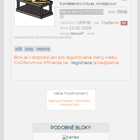
Konferenční stolek, intarzovaný
Revit family RVT2025
kat:
Stoly
Velikost
1,69MB
• ze
Staženo:
28
x
dne
23.02.2026
Umístil:
PatrickP^
•
md5:
0a5b28403fc1457f0dfdd910cb5b76bb
stůl
inlay
interzie
Blok je k dispozici jen pro registrované členy webu
CADforum.cz. Přihlaste se -
registrace
je bezplatná.
Vaše hodnocení:
Nejste přihlášeni - nemůžete
hodnotit blok