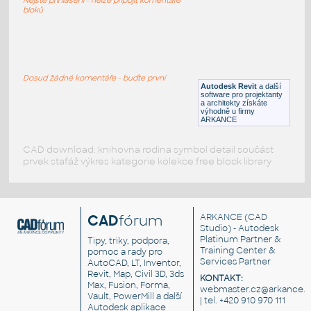
DWG
Stoly
bloků
Kancelář - konferenční stolek
:
Kancelář - konferenční stolek
Dosud žádné komentáře - buďte první
Autodesk Revit
a další
RFA
Stoly
software pro projektanty
a architekty získáte
výhodně u firmy
ARKANCE
CAD download: knihovna rodina symbol detail součást
prvek stafáž výkres kategorie kolekce free block library
CAD
fórum
ARKANCE
(CAD
Studio) - Autodesk
Platinum Partner &
Tipy, triky, podpora,
Training Center &
pomoc a rady pro
Services Partner
AutoCAD, LT, Inventor,
Revit, Map, Civil 3D, 3ds
KONTAKT:
Max, Fusion, Forma,
webmaster.cz@arkance.w
Vault, PowerMill a další
| tel. +420 910 970 111
Autodesk aplikace