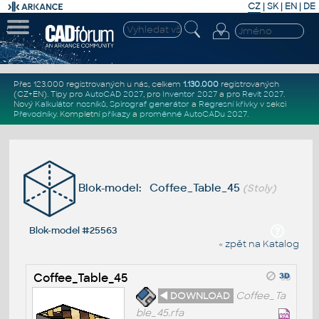
CZ
|
SK
|
EN
|
DE
Přes 123.000 registrovaných u nás, celkem
1.130.000
registrovaných
(CZ+EN)
. Tipy pro
AutoCAD 2027
, pro
Inventor 2027
a pro
Revit 2027
.
Nový
Kalkulátor nosníků
,
Spirograf generátor
a
Regresní křivky
v sekci
Převodníky
.
Kompletní
příkazy
a
proměnné AutoCADu 2027
.
Blok-model: Coffee_Table_45
(Stoly)
Blok-model #25563
« zpět na Katalog
Coffee_Table_45
◄ DOWNLOAD
Coffee_Ta
ble_45.rfa