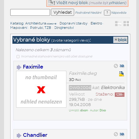
Vložit nový blok
(musíte být
přihlášeni
)
Podrobné hledání
Nápověda
Katalog
:
Architektura
•
Dopravní stavby
•
Elektro
•
/obecné
Mapování
•
Potrubí, TZB
•
Strojírenství
Vybrané bloky
:
blok
(zvolte kategorii vlevo)
Nalezeno celkem
3
záznamů
hromadné stahování není pro váš účet dostupné
Faximile
Faximile.dwg
3D fax
DWG2004
kat:
Elektronika
Velikost
Staženo:
1239
x
299,7kB
• ze dne
19.04.2008
Umístil:
dixon
• Autor:
Dixo
Chandlier