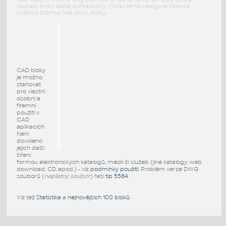
součásti prvky stafáž buňka buňky výkres téma kategorie kolekce
knižnica zdarma free block library
CAD bloky
je možno
stahovat
pro vlastní
osobní a
firemní
použití v
CAD
aplikacích.
Není
dovoleno
jejich další
šíření
formou elektronických katalogů, médií či služeb (jiné katalogy, web
download, CD, apod.) - viz
podmínky použití
. Problém verze DWG
souborů (
neplatný soubor
) řeší
tip 5584
.
Viz též
Statistika
a
nejnovějších 100 bloků
.