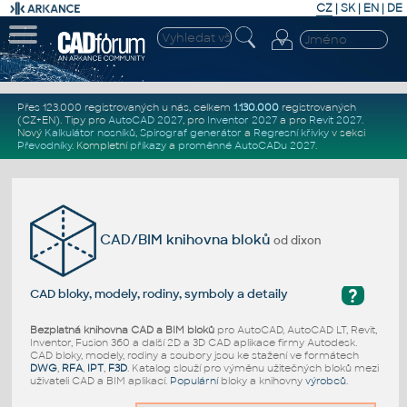
CZ
|
SK
|
EN
|
DE
Přes 123.000 registrovaných u nás, celkem
1.130.000
registrovaných
(CZ+EN)
. Tipy pro
AutoCAD 2027
, pro
Inventor 2027
a pro
Revit 2027
.
Nový
Kalkulátor nosníků
,
Spirograf generátor
a
Regresní křivky
v sekci
Převodníky
.
Kompletní
příkazy
a
proměnné AutoCADu 2027
.
CAD/BIM knihovna bloků
od dixon
?
CAD bloky, modely, rodiny, symboly a detaily
Bezplatná knihovna CAD a BIM bloků
pro AutoCAD, AutoCAD LT, Revit,
Inventor, Fusion 360 a další 2D a 3D CAD aplikace firmy Autodesk.
CAD bloky, modely, rodiny a soubory jsou ke stažení ve formátech
DWG
,
RFA
,
IPT
,
F3D
. Katalog slouží pro výměnu užitečných bloků mezi
uživateli CAD a BIM aplikací.
Populární
bloky a knihovny
výrobců
.