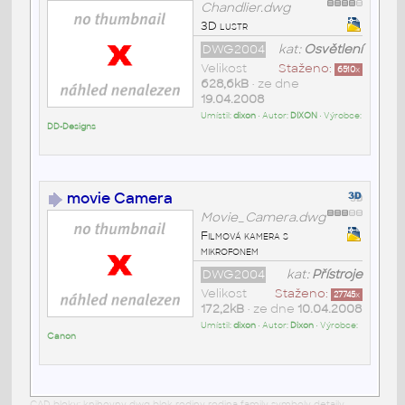
Chandlier.dwg
3D lustr
DWG2004
kat:
Osvětlení
Velikost
Staženo:
6510
x
628,6kB
• ze dne
19.04.2008
Umístil:
dixon
• Autor:
DIXON
• Výrobce:
DD-Designs
movie Camera
Movie_Camera.dwg
Filmová kamera s
mikrofonem
DWG2004
kat:
Přístroje
Velikost
Staženo:
27745
x
172,2kB
• ze dne
10.04.2008
Umístil:
dixon
• Autor:
Dixon
• Výrobce:
Canon
CAD bloky: knihovny dwg blok rodiny rodina family symboly detaily