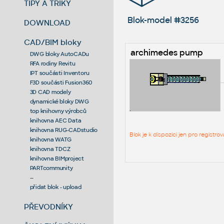
TIPY A TRIKY
Blok-model #3256
DOWNLOAD
CAD/BIM bloky
archimedes pump
DWG bloky AutoCADu
RFA rodiny Revitu
IPT součásti Inventoru
F3D součásti Fusion360
3D CAD modely
dynamické bloky DWG
top knihovny výrobců
knihovna AEC Data
knihovna RUG-CADstudio
Blok je k dispozici jen pro regist
knihovna WATG
knihovna TDCZ
knihovna BIMproject
PARTcommunity
--
přidat blok - upload
PŘEVODNÍKY