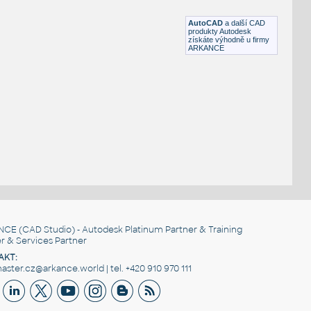
DWG
Čerpadla
AutoCAD
a další CAD
produkty Autodesk
získáte výhodně u firmy
ARKANCE
NCE
(CAD Studio) - Autodesk Platinum Partner & Training
r & Services Partner
AKT:
ster.cz@arkance.world | tel. +420 910 970 111