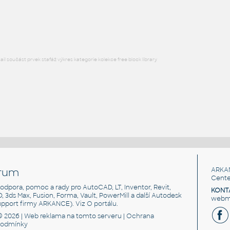
DWG
Čerpadla
l součást prvek stafáž výkres kategorie kolekce free block library
rum
ARKA
Cente
, podpora, pomoc a rady pro AutoCAD, LT, Inventor, Revit,
KONT
3D, 3ds Max, Fusion, Forma, Vault, PowerMill a další Autodesk
webma
support firmy ARKANCE). Viz
O portálu
.
© 2026 |
Web reklama
na tomto serveru |
Ochrana
podmínky