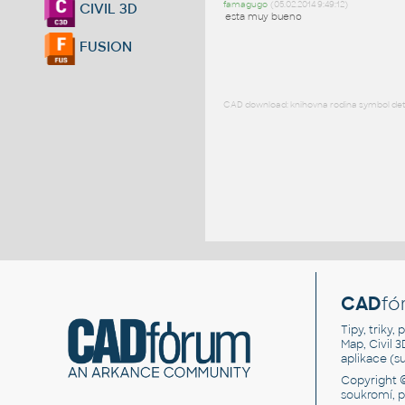
famagugo
(05.02.2014 9:49:12)
CIVIL 3D
esta muy bueno
FUSION
CAD download: knihovna rodina symbol detai
CAD
fó
Tipy, triky
Map, Civil 
aplikace (
Copyright 
soukromí, 