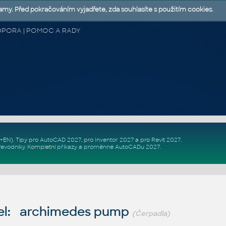
lamy. Před pokračováním vyjadřete, zda souhlasíte s použitím cookies.
 PODPORA | POMOC A RADY
Z+EN)
. Tipy pro
AutoCAD 2027
, pro
Inventor 2027
a pro
Revit 2027
.
řevodníky
.
Kompletní
příkazy
a
proměnné AutoCADu 2027
.
el: archimedes pump
(Čerpadla)