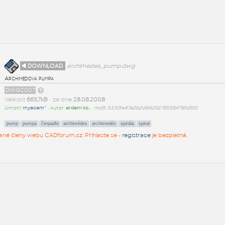
◄ DOWNLOAD
archimedes_pump.dwg
Archimedova pumpa
DWG2007
Velikost
663,7kB
• ze dne
28.08.2008
Umístil:
myecem^
• Autor:
erdem ko..
•
md5: 5330fe47e2b2d8429278551bf78fd510
pump
pumpa
čerpadlo
archimédes
archimedés
spirála
spiral
rované členy webu CADforum.cz. Přihlaste se -
registrace
je bezplatná.