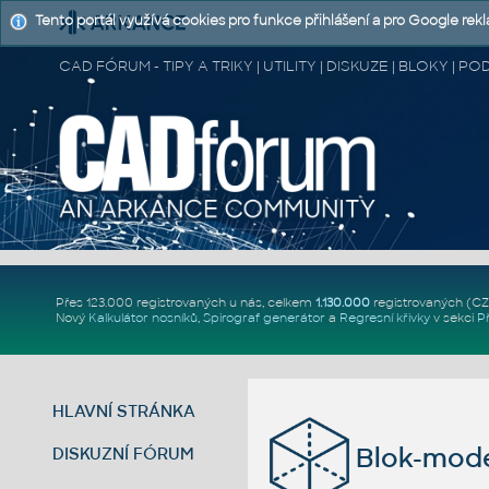
Tento portál využívá cookies pro funkce přihlášení a pro Google rek
CAD FÓRUM - TIPY A TRIKY | UTILITY | DISKUZE | BLOKY |
Přes 123.000 registrovaných u nás, celkem
1.130.000
registrovaných (C
Nový
Kalkulátor nosníků
,
Spirograf generátor
a
Regresní křivky
v sekci
P
HLAVNÍ STRÁNKA
Blok-mod
DISKUZNÍ FÓRUM