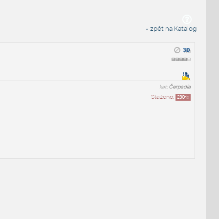
« zpět na Katalog
kat:
Čerpadla
Staženo:
2301
x