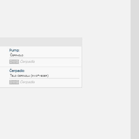
NÉ BLOKY
:
Pump
:
Čerpadlo
DWG
Čerpadla
Čerpadlo
:
Telo čerpadla (pwd=meder)