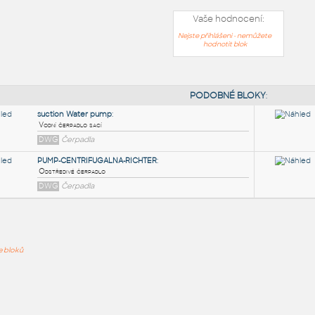
Vaše hodnocení:
Nejste přihlášeni - nemůžete
hodnotit blok
PODOB
suction Water pump
:
ře bloků
Vodní čerpadlo sací
DWG
Čerpadla
PUMP-CENTRIFUGALNA-RICHTER
:
Odstředivé čerpadlo