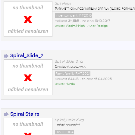
Spirale.ipt
Parametrická, rozvinutelná spirála (iLogic formulá
Inventor part IPT2016
Velikost
311,5kB
• ze dne
13.10.2017
Umístil:
Vladimír Michl
• Autor:
Rodrigo
Spiral_Slide_2
Spiral_Slide_2.rfa
Spirálová skluzavka
Revit family RVT2021
Velikost
844kB
• ze dne
15.04.2025
Umístil:
Hurdis
Spiral Stairs
Spiral_Stairs.dwg
Točité schodiště
DWG2004