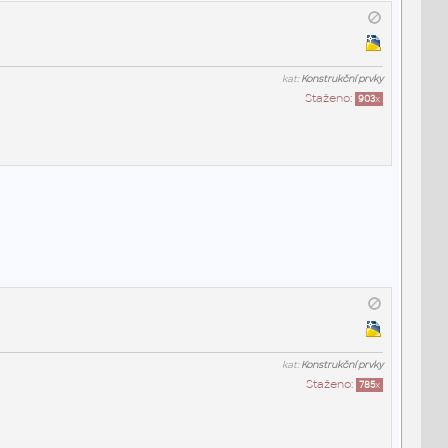
kat:
Konstrukční prvky
Staženo:
903
x
kat:
Konstrukční prvky
Staženo:
785
x