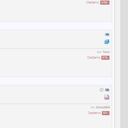
Staženo:
4168
x
kat:
Tvary
Staženo:
979
x
kat:
Schodiště
Staženo:
301
x