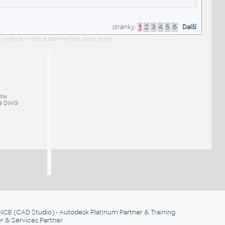
stránky:
1
2
3
4
5
6
Další
 kolekce knižnica zdarma free block library
mou
ze DWG
NCE
(CAD Studio) - Autodesk Platinum Partner & Training
r & Services Partner