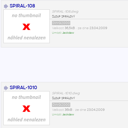
SPIRAL-108
SPIRAL-108.dwg
Sloup spirálový
DWG2000
Velikost
36,5kB
• ze dne
23.04.2009
Umístil:
Jackdaw
SPIRAL-1010
SPIRAL-1010.dwg
Sloup spirálový
DWG2000
Velikost
36kB
• ze dne
23.04.2009
Umístil:
Jackdaw