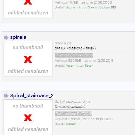
Velikost
117,1kB
• ze dne
21.08.2008
Umístil:
dixonm
• Autor:
Dixon
• Výrobce:
DDI
spirala
spirala.ipt
spirála kondenzační trubky
Inventor part IPT2009
Velikost
826,5kB
• ze dne
12.05.2011
Umístil:
flesar
• Autor:
flesar
Spiral_staircase_2
Spiral_staircase_2.rvt
Spirálové schodiště
Revit project RVT2015
Velikost
2,83MB
• ze dne
18.10.2020
Umístil:
TomasH