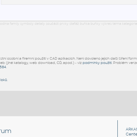
odina family symboly detaily součásti prvky stafáž buňka buňky výkres téma kategorie
ní osobní a firemní použití v CAD aplikacích. Není dovoleno jejich další šíření for
žeb (jiné katalogy, web download, CD, apod.) - viz
podmínky použití
. Problém ver
5584
.
bloků
.
rum
ARKA
Cente