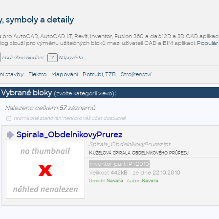
, symboly a detaily
ů
pro AutoCAD, AutoCAD LT, Revit, Inventor, Fusion 360 a další 2D a 3D CAD aplikac
alog slouží pro výměnu užitečných bloků mezi uživateli CAD a BIM aplikací.
Populár
Podrobné hledání
Nápověda
í stavby
•
Elektro
•
Mapování
•
Potrubí, TZB
•
Strojírenství
Vybrané bloky
:
(zvolte kategorii vlevo)
Nalezeno celkem
57
záznamů
hromadné stahování není pro váš účet dostupné
Spirala_ObdelnikovyPrurez
Spirala_ObdelnikovyPrurez.ipt
Kuželová spirála obdélníkového průřezu
Inventor part IPT2010
Velikost
442kB
• ze dne
22.10.2010
Umístil:
Navara
• Autor:
Navara