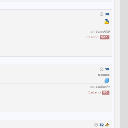
kat:
Schodiště
Staženo:
3680
x
kat:
Součástky
Staženo:
182
x