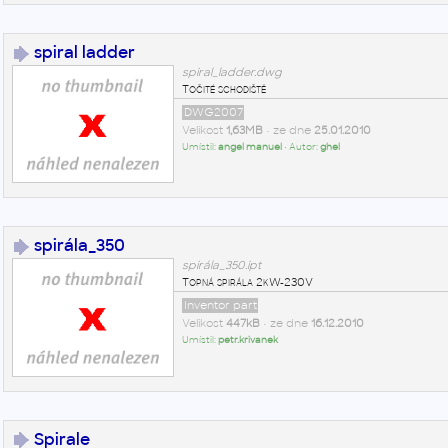
spiral ladder
spiral_ladder.dwg
Točité schodiště
DWG2007
Velikost
1,63MB
• ze dne
25.01.2010
Umístil:
angel manuel
• Autor:
ghel
spirála_350
spirála_350.ipt
Topná spirála 2kW-230V
Inventor part
Velikost
447kB
• ze dne
16.12.2010
Umístil:
petr.krivanek
Spirale