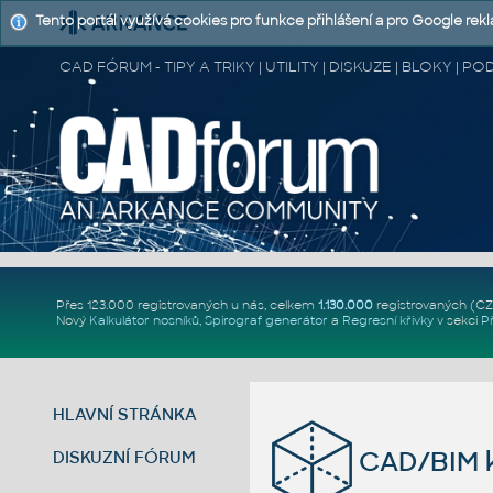
Tento portál využívá cookies pro funkce přihlášení a pro Google rek
CAD FÓRUM - TIPY A TRIKY | UTILITY | DISKUZE | BLOKY |
Přes 123.000 registrovaných u nás, celkem
1.130.000
registrovaných (C
Nový
Kalkulátor nosníků
,
Spirograf generátor
a
Regresní křivky
v sekci
P
HLAVNÍ STRÁNKA
CAD/BIM k
DISKUZNÍ FÓRUM