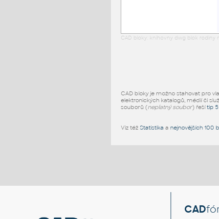
CAD bloky: knihovny dwg blok rodiny r
CAD bloky je možno stahovat pro vlast
elektronických katalogů, médií či slu
souborů (
neplatný soubor
) řeší
tip 
Viz též
Statistika
a
nejnovějších 100 
CAD
fó