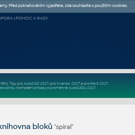
lamy. Před pokračováním vyjadřete, zda souhlasíte s použitím cookies.
 PODPORA | POMOC A RADY
Z+EN)
. Tipy pro
AutoCAD 2027
, pro
Inventor 2027
a pro
Revit 2027
.
řevodníky
.
Kompletní
příkazy
a
proměnné AutoCADu 2027
.
nihovna bloků
"spiral"