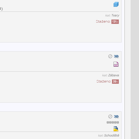
ř)
kat:
Tvary
Staženo:
131
x
kat:
Zábava
Staženo:
39
x
kat:
Schodiště