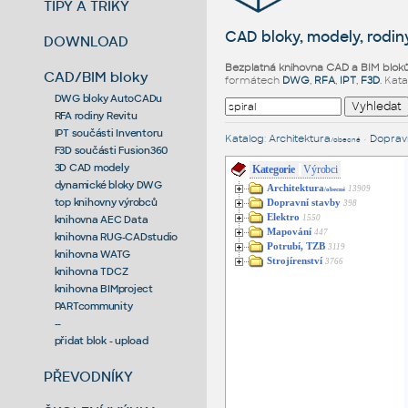
TIPY A TRIKY
CAD bloky, modely, rodiny
DOWNLOAD
Bezplatná knihovna CAD a BIM blok
CAD/BIM bloky
formátech
DWG
,
RFA
,
IPT
,
F3D
. Kat
DWG bloky AutoCADu
RFA rodiny Revitu
IPT součásti Inventoru
Katalog
:
Architektura
•
Dopravn
/obecné
F3D součásti Fusion360
3D CAD modely
Kategorie
Výrobci
dynamické bloky DWG
Architektura
13909
/obecné
top knihovny výrobců
Dopravní stavby
398
Elektro
1550
knihovna AEC Data
Mapování
447
knihovna RUG-CADstudio
Potrubí, TZB
3119
knihovna WATG
Strojírenství
3766
knihovna TDCZ
knihovna BIMproject
PARTcommunity
--
přidat blok - upload
PŘEVODNÍKY