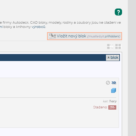
?
e firmy Autodesk. CAD bloky, modely, rodiny a soubory jsou ke stažení ve
ní
bloky a knihovny
výrobců
.
Vložit nový blok
(musíte být
přihlášeni
)
blok
kat:
Tvary
Staženo:
255
x