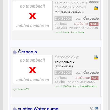
PUMP-CENTRIFUGA
LNA-RICHTER.dwg
Odstředivé čerpadlo
DWG2004
kat:
Čerpadla
Velikost
Staženo:
15366
x
248,2kB
• ze dne
15.10.2008
Umístil:
Ivma
• Autor:
Ivma
Čerpadlo
Čerpadlo.dwg
Telo čerpadla
(pwd=meder)
DWG2004
kat:
Čerpadla
Velikost
Staženo:
7229
x
45,2kB
• ze dne
01.11.2009
Umístil:
DACIA
• Autor:
Mede Richard
•
Výrobce:
VOV
suction Water pump