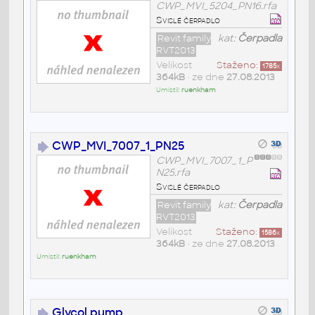
CWP_MVI_5204_PN16.rfa
Svislé čerpadlo
Revit family
kat:
Čerpadla
RVT2013
Velikost
Staženo:
1785
x
364kB
• ze dne
27.08.2013
Umístil:
ruenkham
CWP_MVI_7007_1_PN25
CWP_MVI_7007_1_P
N25.rfa
Svislé čerpadlo
Revit family
kat:
Čerpadla
RVT2013
Velikost
Staženo:
1586
x
364kB
• ze dne
27.08.2013
Umístil:
ruenkham
Glycol pump