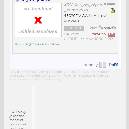
45020pv_gaj_glycol
_pump.dwg
45020PV GAJ glykolové
čerpadlo
DWG2010
kat:
Čerpadla
Velikost
Staženo:
827
x
2,39MB
• ze dne
10.10.2012
Umístil:
Rogoznica
• Autor:
Marko
stránky:
1
2
Další
CAD bloky: knihovny dwg blok rodiny rodina family symboly detaily
součásti prvky stafáž buňka buňky výkres téma kategorie kolekce
knižnica zdarma free block library
CAD bloky
je možno
stahovat
pro vlastní
osobní a