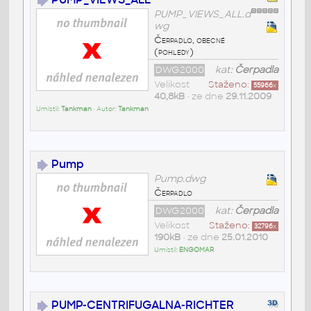
PUMP_VIEWS_ALL.d
wg
Čerpadlo, obecné
(pohledy)
DWG2000
kat:
Čerpadla
Velikost
Staženo:
55966
x
40,8kB
• ze dne
29.11.2009
Umístil:
Tankman
• Autor:
Tankman
Pump
Pump.dwg
Čerpadlo
DWG2000
kat:
Čerpadla
Velikost
Staženo:
32796
x
190kB
• ze dne
25.01.2010
Umístil:
ENGOMAR
PUMP-CENTRIFUGALNA-RICHTER