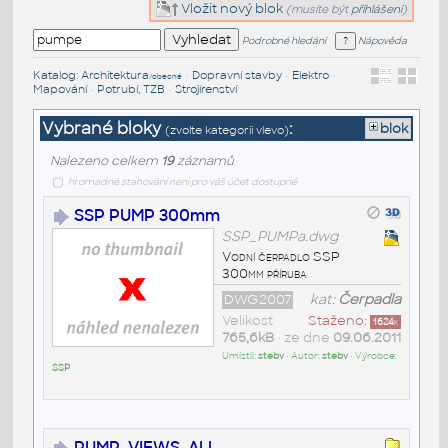
Vložit nový blok
(musíte být
přihlášeni
)
Podrobné hledání
Nápověda
Katalog
:
Architektura
•
Dopravní stavby
•
Elektro
•
/obecné
Mapování
•
Potrubí, TZB
•
Strojírenství
Vybrané bloky
:
blok
(zvolte kategorii vlevo)
Nalezeno celkem
19
záznamů
hromadné stahování není pro váš účet dostupné
SSP PUMP 300mm
SSP_PUMPa.dwg
Vodní čerpadlo SSP
300mm příruba
DWG2007
kat:
Čerpadla
Velikost
Staženo:
1624
x
765,6kB
• ze dne
09.06.2011
Umístil:
stebv
• Autor:
stebv
• Výrobce:
SSP
PUMP_VIEWS_ALL