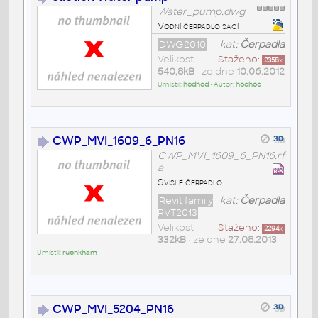
Water_pump.dwg
Vodní čerpadlo sací
DWG2010
kat:
Čerpadla
Velikost
Staženo:
2358
x
540,8kB
• ze dne
10.06.2012
Umístil:
hodhod
• Autor:
hodhod
CWP_MVI_1609_6_PN16
CWP_MVI_1609_6_PN16.rf
a
Svislé čerpadlo
Revit family
kat:
Čerpadla
RVT2013
Velikost
Staženo:
2294
x
332kB
• ze dne
27.08.2013
Umístil:
ruenkham
CWP_MVI_5204_PN16