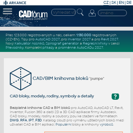
CZ
|
SK
|
EN
|
DE
Přes 123.000 registrovaných u nás, celkem
1.130.000
registrovaných
(CZ+EN)
. Tipy pro
AutoCAD 2027
, pro
Inventor 2027
a pro
Revit 2027
.
Nový
Kalkulátor nosníků
,
Spirograf generátor
a
Regresní křivky
v sekci
Převodníky
.
Kompletní
příkazy
a
proměnné AutoCADu 2027
.
CAD/BIM knihovna bloků
"pumpe"
?
CAD bloky, modely, rodiny, symboly a detaily
Bezplatná knihovna CAD a BIM bloků
pro AutoCAD, AutoCAD LT, Revit,
Inventor, Fusion 360 a další 2D a 3D CAD aplikace firmy Autodesk.
CAD bloky, modely, rodiny a soubory jsou ke stažení ve formátech
DWG
,
RFA
,
IPT
,
F3D
. Katalog slouží pro výměnu užitečných bloků mezi
uživateli CAD a BIM aplikací.
Populární
bloky a knihovny
výrobců
.