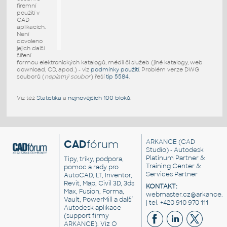
firemní
použití v
CAD
aplikacích.
Není
dovoleno
jejich další
šíření
formou elektronických katalogů, médií či služeb (jiné katalogy, web
download, CD, apod.) - viz
podmínky použití
. Problém verze DWG
souborů (
neplatný soubor
) řeší
tip 5584
.
Viz též
Statistika
a
nejnovějších 100 bloků
.
CAD
fórum
ARKANCE
(CAD
Studio) - Autodesk
Platinum Partner &
Tipy, triky, podpora,
Training Center &
pomoc a rady pro
Services Partner
AutoCAD, LT, Inventor,
Revit, Map, Civil 3D, 3ds
KONTAKT:
Max, Fusion, Forma,
webmaster.cz@arkance.w
Vault, PowerMill a další
| tel. +420 910 970 111
Autodesk aplikace
(support firmy
ARKANCE). Viz
O