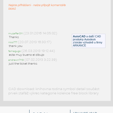
Telo čerpadla (pwd=meder)
Nejste přihlášeni - nelze připojit komentáře
DWG
Čerpadla
bloků
2x2 Vert Inline Cent Pump
:
Odstředivé vertikální čerpadlo
(23.01.2016 14:05:02)
muzaffer011
AutoCAD
a další CAD
Thanks
DWG
Čerpadla
produkty Autodesk
(20.07.2013 18:30:17)
nico777
získáte výhodně u firmy
ARKANCE
thank you
(26.03.2013 19:12:44)
famagugo
esta muy bueno el dibujo
(07.02.2013 3:22:39)
andrewn7119
just the ticket thanks
CAD download: knihovna rodina symbol detail součást
prvek stafáž výkres kategorie kolekce free block library