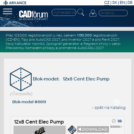
CZ
|
SK
|
EN
|
DE
Přes 123.000 registrovaných u nás, celkem
1.130.000
registrovaných
(CZ+EN)
. Tipy pro
AutoCAD 2027
, pro
Inventor 2027
a pro
Revit 2027
.
Nový
Kalkulátor nosníků
,
Spirograf generátor
a
Regresní křivky
v sekci
Převodníky
.
Kompletní
příkazy
a
proměnné AutoCADu 2027
.
Blok-model: 12x8 Cent Elec Pump
(Čerpadla)
Blok-model #8619
« zpět na Katalog
12x8 Cent Elec Pump
◄ DOWNLOAD