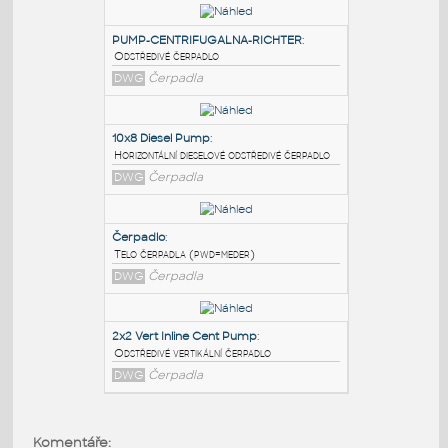
PODOBNÉ BLOKY
:
PUMP-CENTRIFUGALNA-RICHTER
:
Odstředivé čerpadlo
DWG
Čerpadla
10x8 Diesel Pump
:
Horizontální dieselové odstředivé čerpadlo
DWG
Čerpadla
Čerpadlo
:
Komentáře: