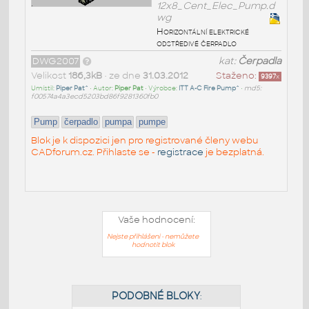
12x8_Cent_Elec_Pump.d
wg
Horizontální elektrické
odstředivé čerpadlo
DWG2007
kat:
Čerpadla
Velikost
186,3kB
• ze dne
31.03.2012
Staženo:
9397
x
Umístil:
Piper Pat^
• Autor:
Piper Pat
• Výrobce:
ITT A-C Fire Pump^
•
md5:
f00574a4a3ecd5203bd86f9281360fb0
Pump
čerpadlo
pumpa
pumpe
Blok je k dispozici jen pro registrované členy webu
CADforum.cz. Přihlaste se -
registrace
je bezplatná.
Vaše hodnocení:
Nejste přihlášeni - nemůžete
hodnotit blok