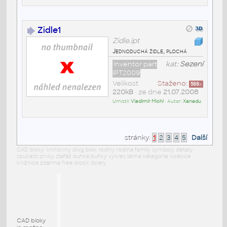
Zidle1
Zidle.ipt
Jednoduchá židle, plochá
Inventor part
kat:
Sezení
IPT2009
Velikost
Staženo:
588
x
220kB
• ze dne
21.07.2008
Umístil:
Vladimír Michl
• Autor:
Xanadu
stránky:
1
2
3
4
5
Další
CAD bloky: knihovny dwg blok rodiny rodina family symboly detaily
součásti prvky stafáž buňka buňky výkres téma kategorie kolekce
knižnica zdarma free block library
CAD bloky