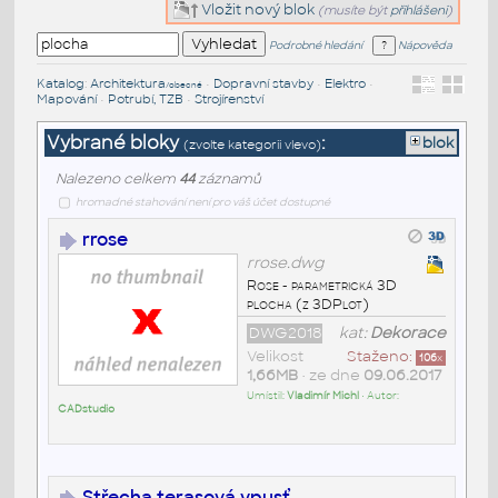
Vložit nový blok
(musíte být
přihlášeni
)
Podrobné hledání
Nápověda
Katalog
:
Architektura
•
Dopravní stavby
•
Elektro
•
/obecné
Mapování
•
Potrubí, TZB
•
Strojírenství
Vybrané bloky
:
blok
(zvolte kategorii vlevo)
Nalezeno celkem
44
záznamů
hromadné stahování není pro váš účet dostupné
rrose
rrose.dwg
Rose - parametrická 3D
plocha (z 3DPlot)
DWG2018
kat:
Dekorace
Velikost
Staženo:
106
x
1,66MB
• ze dne
09.06.2017
Umístil:
Vladimír Michl
• Autor:
CADstudio
Střecha terasová vpusť