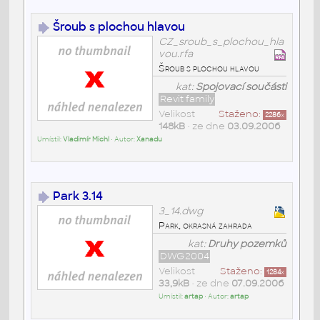
Šroub s plochou hlavou
CZ_sroub_s_plochou_hla
vou.rfa
Šroub s plochou hlavou
kat:
Spojovací součásti
Revit family
Velikost
Staženo:
2286
x
148kB
• ze dne
03.09.2006
Umístil:
Vladimír Michl
• Autor:
Xanadu
Park 3.14
3_14.dwg
Park, okrasná zahrada
kat:
Druhy pozemků
DWG2004
Velikost
Staženo:
1284
x
33,9kB
• ze dne
07.09.2006
Umístil:
artap
• Autor:
artap