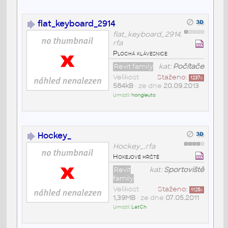
flat_keyboard_2914
flat_keyboard_2914.
rfa
Plochá klávesnice
Revit family
kat:
Počítače
Velikost
Staženo:
1237
x
584kB
• ze dne
20.09.2013
Umístil:
hongleutc
Hockey_
Hockey_.rfa
Hokejové hřiště
Revit
kat:
Sportoviště
family
Velikost
Staženo:
1125
x
1,39MB
• ze dne
07.05.2011
Umístil:
LatCh