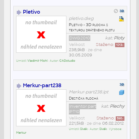
Pletivo
pletivo.dwg
Pletivo - 3D plocha s
texturou drátěného plotu
DWG2010
kat:
Ploty
Velikost
Staženo:
1013
x
238,9kB
• ze dne
30.05.2009
Umístil:
Vladimír Michl
• Autor:
CADstudio
Merkur-part238
Merkur-part238.ipt
Destička plochá
Inventor part
kat:
Plechy
IPT10
Velikost
Staženo:
596
x
221,5kB
• ze dne
06.02.2012
Umístil:
Sivák
• Autor:
Sivák
• Výrobce:
Merkur