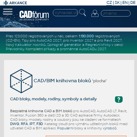
CZ
|
SK
|
EN
|
DE
Přes 123.000 registrovaných u nás, celkem
1.130.000
registrovaných
(CZ+EN)
. Tipy pro
AutoCAD 2027
, pro
Inventor 2027
a pro
Revit 2027
.
Nový
Kalkulátor nosníků
,
Spirograf generátor
a
Regresní křivky
v sekci
Převodníky
.
Kompletní
příkazy
a
proměnné AutoCADu 2027
.
CAD/BIM knihovna bloků
"plocha"
?
CAD bloky, modely, rodiny, symboly a detaily
Bezplatná knihovna CAD a BIM bloků
pro AutoCAD, AutoCAD LT, Revit,
Inventor, Fusion 360 a další 2D a 3D CAD aplikace firmy Autodesk.
CAD bloky, modely, rodiny a soubory jsou ke stažení ve formátech
DWG
,
RFA
,
IPT
,
F3D
. Katalog slouží pro výměnu užitečných bloků mezi
uživateli CAD a BIM aplikací.
Populární
bloky a knihovny
výrobců
.