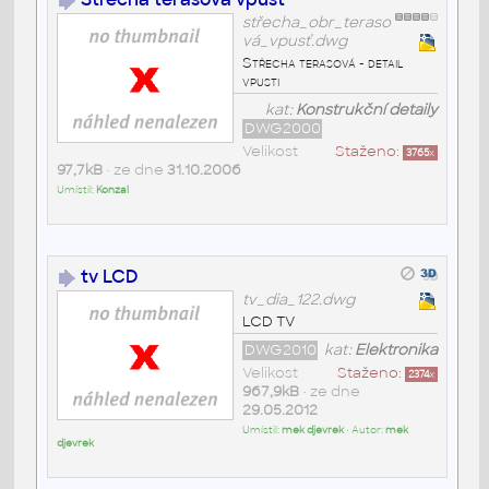
střecha_obr_teraso
vá_vpusť.dwg
Střecha terasová - detail
vpusti
kat:
Konstrukční detaily
DWG2000
Velikost
Staženo:
3765
x
97,7kB
• ze dne
31.10.2006
Umístil:
Konzal
tv LCD
tv_dia_122.dwg
LCD TV
DWG2010
kat:
Elektronika
Velikost
Staženo:
2374
x
967,9kB
• ze dne
29.05.2012
Umístil:
mek djevrek
• Autor:
mek
djevrek