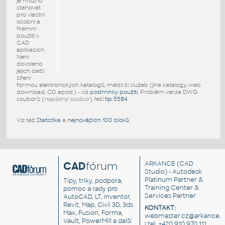
je možno
stahovat
pro vlastní
osobní a
firemní
použití v
CAD
aplikacích.
Není
dovoleno
jejich další
šíření
formou elektronických katalogů, médií či služeb (jiné katalogy, web
download, CD, apod.) - viz
podmínky použití
. Problém verze DWG
souborů (
neplatný soubor
) řeší
tip 5584
.
Viz též
Statistika
a
nejnovějších 100 bloků
.
CAD
fórum
ARKANCE
(CAD
Studio) - Autodesk
Platinum Partner &
Tipy, triky, podpora,
Training Center &
pomoc a rady pro
Services Partner
AutoCAD, LT, Inventor,
Revit, Map, Civil 3D, 3ds
KONTAKT:
Max, Fusion, Forma,
webmaster.cz@arkance.w
Vault, PowerMill a další
| tel. +420 910 970 111