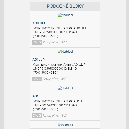
PODOBNÉ BLOKY
:
A08 HLL
:
Koupelnový nábytek Amera A08.HLL
UNSPSC:56100000 SfB:840
(700×500×680)
DWG
Koupelna, WC