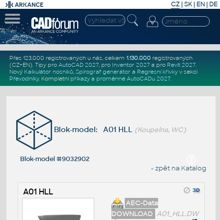
CZ
|
SK
|
EN
|
DE
Přes 123.000 registrovaných u nás, celkem
1.130.000
registrovaných
(CZ+EN)
. Tipy pro
AutoCAD 2027
, pro
Inventor 2027
a pro
Revit 2027
.
Nový
Kalkulátor nosníků
,
Spirograf generátor
a
Regresní křivky
v sekci
Převodníky
.
Kompletní
příkazy
a
proměnné AutoCADu 2027
.
Blok-model: A01 HLL
(Koupelna, WC)
Blok-model #9032902
« zpět na Katalog
A01 HLL
AEC-Data
DOWNLOAD
A01_HLL.DW