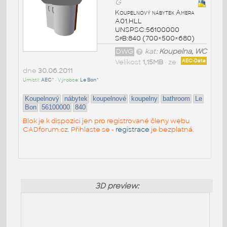
G
Koupelnový nábytek Amera
A01.HLL
UNSPSC:56100000
SfB:840 (700×500×680)
DWG
kat:
Koupelna, WC
Velikost
1,15MB
• ze
AEC-Data
dne
30.06.2011
Umístil:
AEC^
• Výrobce:
Le Bon^
Koupelnový
nábytek
koupelnové
koupelny
bathroom
Le
Bon
56100000
840
Blok je k dispozici jen pro registrované členy webu
CADforum.cz. Přihlaste se -
registrace
je bezplatná.
3D preview: