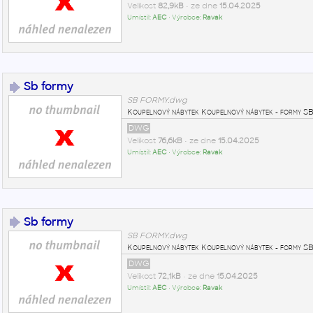
Velikost
82,9kB
• ze dne
15.04.2025
Umístil:
AEC
• Výrobce:
Ravak
Sb formy
SB FORMY.dwg
Koupelnový nábytek Koupelnový nábytek - form
DWG
Velikost
76,6kB
• ze dne
15.04.2025
Umístil:
AEC
• Výrobce:
Ravak
Sb formy
SB FORMY.dwg
Koupelnový nábytek Koupelnový nábytek - form
DWG
Velikost
72,1kB
• ze dne
15.04.2025
Umístil:
AEC
• Výrobce:
Ravak