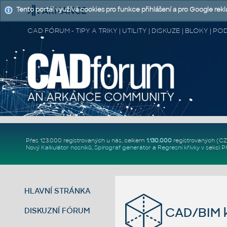
Tento portál využívá cookies pro funkce přihlášení a pro Google rek
CAD FÓRUM - TIPY A TRIKY | UTILITY | DISKUZE | BLOKY |
Přes 123.000 registrovaných u nás, celkem
1.130.000
registrovaných (C
Nový
Kalkulátor nosníků
,
Spirograf generátor
a
Regresní křivky
v sekci
P
HLAVNÍ STRÁNKA
CAD/BIM k
DISKUZNÍ FÓRUM