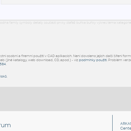
odina family symboly detaily součásti prvky stafáž buňka buňky výkres téma kategorie
ní osobní a firemní použití v CAD aplikacích. Není dovoleno jejich další šíření for
žeb (jiné katalogy, web download, CD, apod.) - viz
podmínky použití
. Problém ver
5584
.
bloků
.
rum
ARKA
Cente