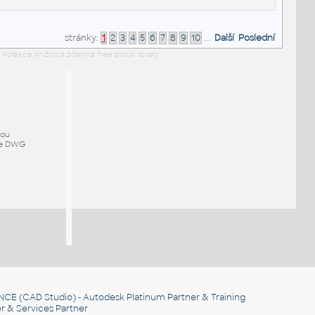
stránky:
1
2
3
4
5
6
7
8
9
10
...
Další
Poslední
 kolekce knižnica zdarma free block library
mou
ze DWG
NCE
(CAD Studio) - Autodesk Platinum Partner & Training
r & Services Partner