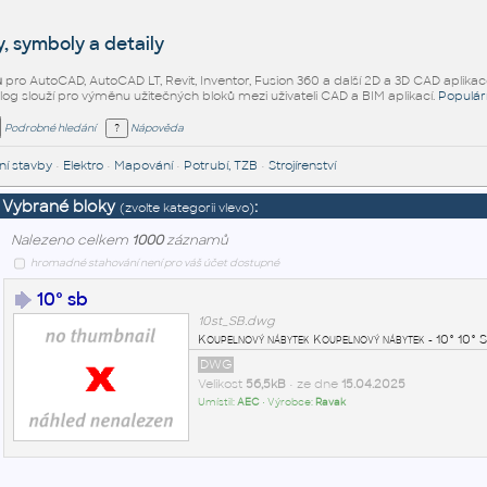
, symboly a detaily
ů
pro AutoCAD, AutoCAD LT, Revit, Inventor, Fusion 360 a další 2D a 3D CAD aplikac
alog slouží pro výměnu užitečných bloků mezi uživateli CAD a BIM aplikací.
Populár
Podrobné hledání
Nápověda
í stavby
•
Elektro
•
Mapování
•
Potrubí, TZB
•
Strojírenství
Vybrané bloky
:
(zvolte kategorii vlevo)
Nalezeno celkem
1000
záznamů
hromadné stahování není pro váš účet dostupné
10° sb
10st_SB.dwg
Koupelnový nábytek Koupelnový nábytek - 10° 1
DWG
Velikost
56,5kB
• ze dne
15.04.2025
Umístil:
AEC
• Výrobce:
Ravak