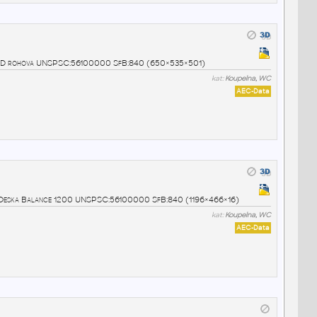
0° SD rohova UNSPSC:56100000 SfB:840 (650×535×501)
kat:
Koupelna, WC
AEC-Data
ce Deska Balance 1200 UNSPSC:56100000 SfB:840 (1196×466×16)
kat:
Koupelna, WC
AEC-Data