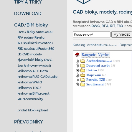
TIPY A TRIKY
CAD bloky, modely, rodiny
DOWNLOAD
Bezplatná knihovna CAD a BIM blok
CAD/BIM bloky
formátech
DWG
,
RFA
,
IPT
,
F3D
. Kat
DWG bloky AutoCADu
RFA rodiny Revitu
IPT součásti Inventoru
Katalog
:
Architektura
•
Dopravn
/obecné
F3D součásti Fusion360
3D CAD modely
Kategorie
Výrobci
dynamické bloky DWG
Architektura
13909
/obecné
top knihovny výrobců
Dopravní stavby
398
Elektro
1550
knihovna AEC Data
Mapování
447
knihovna RUG-CADstudio
Potrubí, TZB
3119
knihovna WATG
Strojírenství
3766
knihovna TDCZ
knihovna BIMproject
PARTcommunity
--
přidat blok - upload
PŘEVODNÍKY