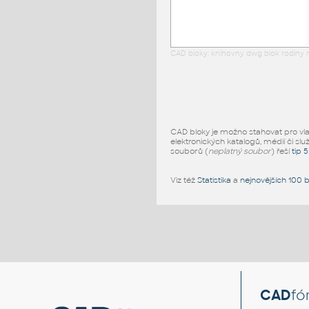
CAD bloky: knihovny dwg blok rodiny r
CAD bloky je možno stahovat pro vlast
elektronických katalogů, médií či slu
souborů (
neplatný soubor
) řeší
tip 
Viz též
Statistika
a
nejnovějších 100 
CAD
fó