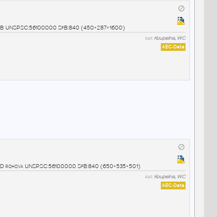
0° SB UNSPSC:56100000 SfB:840 (450×287×1600)
kat:
Koupelna, WC
AEC-Data
0° SD rohova UNSPSC:56100000 SfB:840 (650×535×501)
kat:
Koupelna, WC
AEC-Data