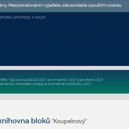
lamy. Před pokračováním vyjadřete, zda souhlasíte s použitím cookies.
 PODPORA | POMOC A RADY
Z+EN)
. Tipy pro
AutoCAD 2027
, pro
Inventor 2027
a pro
Revit 2027
.
řevodníky
.
Kompletní
příkazy
a
proměnné AutoCADu 2027
.
nihovna bloků
"Koupelnový"