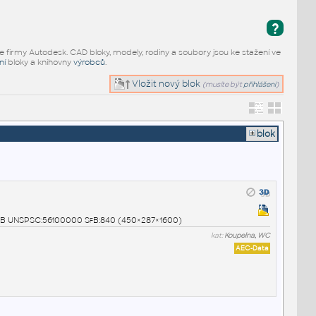
?
e firmy Autodesk. CAD bloky, modely, rodiny a soubory jsou ke stažení ve
ní
bloky a knihovny
výrobců
.
Vložit nový blok
(musíte být
přihlášeni
)
blok
0° SB UNSPSC:56100000 SfB:840 (450×287×1600)
kat:
Koupelna, WC
AEC-Data