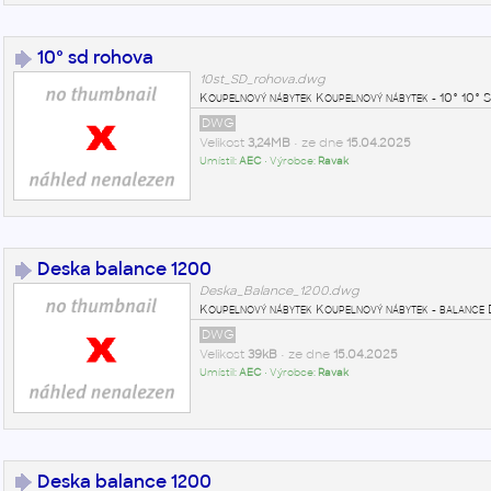
10° sd rohova
10st_SD_rohova.dwg
Koupelnový nábytek Koupelnový nábytek - 10° 1
DWG
Velikost
3,24MB
• ze dne
15.04.2025
Umístil:
AEC
• Výrobce:
Ravak
Deska balance 1200
Deska_Balance_1200.dwg
Koupelnový nábytek Koupelnový nábytek - balan
DWG
Velikost
39kB
• ze dne
15.04.2025
Umístil:
AEC
• Výrobce:
Ravak
Deska balance 1200