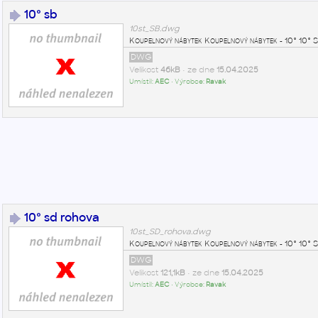
10° sb
10st_SB.dwg
Koupelnový nábytek Koupelnový nábytek - 10° 1
DWG
Velikost
46kB
• ze dne
15.04.2025
Umístil:
AEC
• Výrobce:
Ravak
10° sd rohova
10st_SD_rohova.dwg
Koupelnový nábytek Koupelnový nábytek - 10° 1
DWG
Velikost
121,1kB
• ze dne
15.04.2025
Umístil:
AEC
• Výrobce:
Ravak