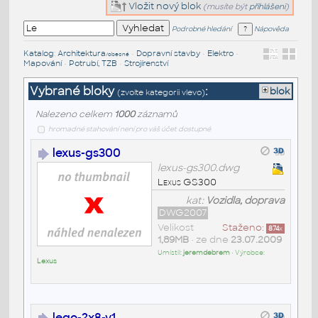
Vložit nový blok
(musíte být
přihlášeni
)
Podrobné hledání
Nápověda
Katalog
:
Architektura
•
Dopravní stavby
•
Elektro
•
/obecné
Mapování
•
Potrubí, TZB
•
Strojírenství
Vybrané bloky
:
blok
(zvolte kategorii vlevo)
Nalezeno celkem
1000
záznamů
hromadné stahování není pro váš účet dostupné
lexus-gs300
lexus-gs300.dwg
Lexus GS300
kat:
Vozidla, doprava
DWG2007
Velikost
Staženo:
874
x
1,89MB
• ze dne
23.07.2009
Umístil:
jeremdebrem
• Výrobce:
Lexus
lego-2x8-v1