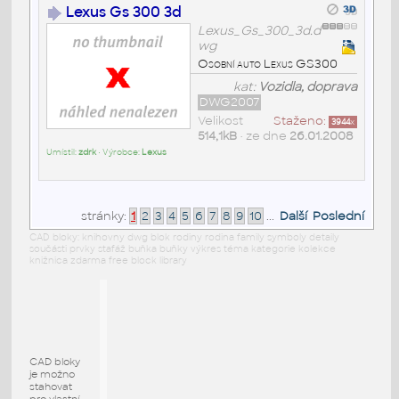
Lexus Gs 300 3d
Lexus_Gs_300_3d.d
wg
Osobní auto Lexus GS300
kat:
Vozidla, doprava
DWG2007
Velikost
Staženo:
3944
x
514,1kB
• ze dne
26.01.2008
Umístil:
zdrk
• Výrobce:
Lexus
stránky:
1
2
3
4
5
6
7
8
9
10
...
Další
Poslední
CAD bloky: knihovny dwg blok rodiny rodina family symboly detaily
součásti prvky stafáž buňka buňky výkres téma kategorie kolekce
knižnica zdarma free block library
CAD bloky
je možno
stahovat