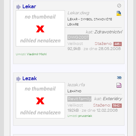
Lekar
Lekar.dwg
Lékař - symbol stanoviště
lékaře
kat:
Zdravotnictví
DWG2007
Velikost
Staženo:
446
x
92,9kB
• ze dne
28.05.2008
Umístil:
Vladimír Michl
Lezak
lezak.rfa
Lehátko
Revit family
kat:
Exteriéry
Velikost
Staženo:
5942
x
192kB
• ze dne
12.02.2008
Umístil:
pruszniak