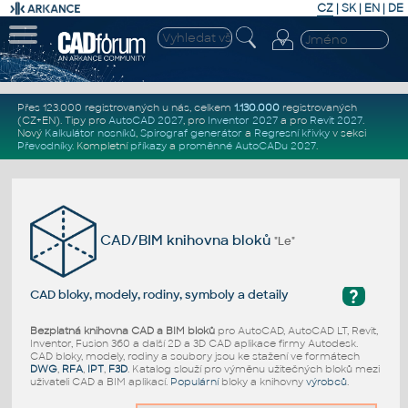
CZ
|
SK
|
EN
|
DE
Přes 123.000 registrovaných u nás, celkem
1.130.000
registrovaných
(CZ+EN)
. Tipy pro
AutoCAD 2027
, pro
Inventor 2027
a pro
Revit 2027
.
Nový
Kalkulátor nosníků
,
Spirograf generátor
a
Regresní křivky
v sekci
Převodníky
.
Kompletní
příkazy
a
proměnné AutoCADu 2027
.
CAD/BIM knihovna bloků
"Le"
?
CAD bloky, modely, rodiny, symboly a detaily
Bezplatná knihovna CAD a BIM bloků
pro AutoCAD, AutoCAD LT, Revit,
Inventor, Fusion 360 a další 2D a 3D CAD aplikace firmy Autodesk.
CAD bloky, modely, rodiny a soubory jsou ke stažení ve formátech
DWG
,
RFA
,
IPT
,
F3D
. Katalog slouží pro výměnu užitečných bloků mezi
uživateli CAD a BIM aplikací.
Populární
bloky a knihovny
výrobců
.