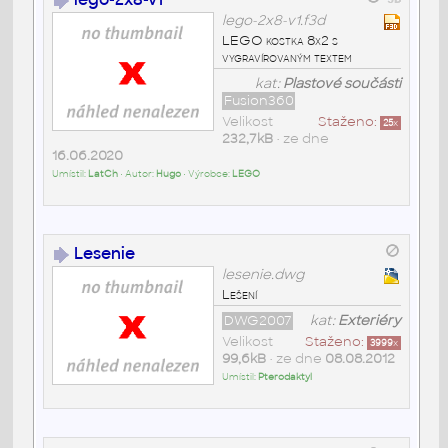
lego-2x8-v1.f3d
LEGO kostka 8x2 s
vygravírovaným textem
kat:
Plastové součásti
Fusion360
Velikost
Staženo:
25
x
232,7kB
• ze dne
16.06.2020
Umístil:
LatCh
• Autor:
Hugo
• Výrobce:
LEGO
Lesenie
lesenie.dwg
Lešení
DWG2007
kat:
Exteriéry
Velikost
Staženo:
3999
x
99,6kB
• ze dne
08.08.2012
Umístil:
Pterodaktyl