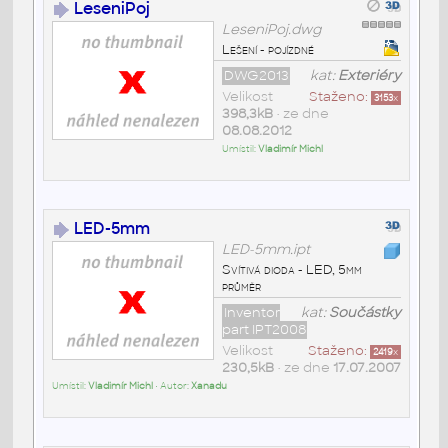
LeseniPoj
LeseniPoj.dwg
Lešení - pojízdné
DWG2013
kat:
Exteriéry
Velikost
Staženo:
3153
x
398,3kB
• ze dne
08.08.2012
Umístil:
Vladimír Michl
LED-5mm
LED-5mm.ipt
Svítivá dioda - LED, 5mm
průměr
Inventor
kat:
Součástky
part IPT2008
Velikost
Staženo:
2419
x
230,5kB
• ze dne
17.07.2007
Umístil:
Vladimír Michl
• Autor:
Xanadu