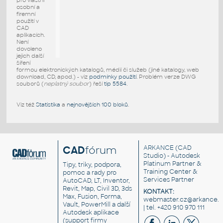
pro vlastní
osobní a
firemní
použití v
CAD
aplikacích.
Není
dovoleno
jejich další
šíření
formou elektronických katalogů, médií či služeb (jiné katalogy, web
download, CD, apod.) - viz
podmínky použití
. Problém verze DWG
souborů (
neplatný soubor
) řeší
tip 5584
.
Viz též
Statistika
a
nejnovějších 100 bloků
.
CAD
fórum
ARKANCE
(CAD
Studio) - Autodesk
Platinum Partner &
Tipy, triky, podpora,
Training Center &
pomoc a rady pro
Services Partner
AutoCAD, LT, Inventor,
Revit, Map, Civil 3D, 3ds
KONTAKT:
Max, Fusion, Forma,
webmaster.cz@arkance.w
Vault, PowerMill a další
| tel. +420 910 970 111
Autodesk aplikace
(support firmy