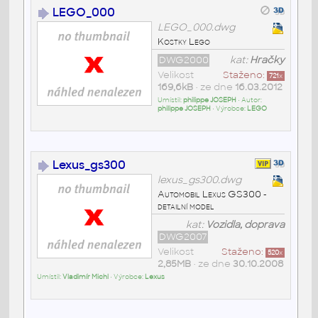
LEGO_000
LEGO_000.dwg
Kostky Lego
DWG2000
kat:
Hračky
Velikost
Staženo:
721
x
169,6kB
• ze dne
16.03.2012
Umístil:
philippe JOSEPH
• Autor:
philippe JOSEPH
• Výrobce:
LEGO
Lexus_gs300
lexus_gs300.dwg
Automobil Lexus GS300 -
detailní model
kat:
Vozidla, doprava
DWG2007
Velikost
Staženo:
520
x
2,85MB
• ze dne
30.10.2008
Umístil:
Vladimír Michl
• Výrobce:
Lexus